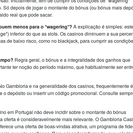
Não. Inicialmente, tem de cumprir os condições de *wagering*
o. Só depois de jogar o montante do bónus (ou bónus mais depó
ldo real que pode sacar.
ibuem menos para o *wagering*?
A explicação é simples: est
e*) inferior do que as slots. Os casinos diminuem a sua perc
as de baixo risco, como no blackjack, para cumprir as condiçõ
tempo?
Regra geral, o bónus e a integralidade dos ganhos que
tante ter noção do período máximo, que habitualmente ser entr
o Gambloria e na generalidade dos casinos, frequentemente é
te o depósito ou inserir um código promocional. Consulte sempr
ino em Portugal não deve incidir sobre o montante do bónus
s da oferta é consideravelmente mais relevante. O Gambloria Cas
ferece uma oferta de boas-vindas atrativa, um programa de fide