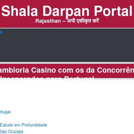
Shala Darpan Portal
Rajasthan – अभी एकीकृत करें
s
Gambloria Casino com os da Concorrên
Inesperados para Portugal
tugal
 Estudo em Profundidade
São Cruciais