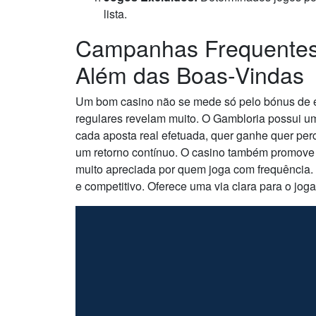
lista.
Campanhas Frequentes 
Além das Boas-Vindas
Um bom casino não se mede só pelo bónus de en
regulares revelam muito. O Gambloria possui u
cada aposta real efetuada, quer ganhe quer per
um retorno contínuo. O casino também promove 
muito apreciada por quem joga com frequência.
e competitivo. Oferece uma via clara para o jo