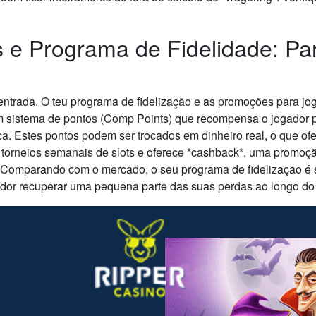
e Programa de Fidelidade: Pa
trada. O teu programa de fidelização e as promoções para jo
m sistema de pontos (Comp Points) que recompensa o jogador 
ca. Estes pontos podem ser trocados em dinheiro real, o que of
torneios semanais de slots e oferece *cashback*, uma promoç
 Comparando com o mercado, o seu programa de fidelização é 
gador recuperar uma pequena parte das suas perdas ao longo do