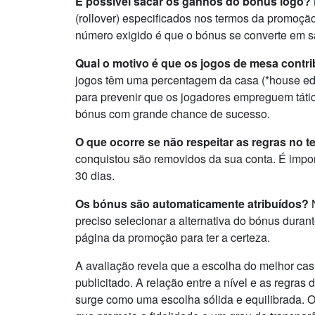
É possível sacar os ganhos do bónus logo?
(rollover) especificados nos termos da promoçã
número exigido é que o bónus se converte em sa
Qual o motivo é que os jogos de mesa contr
jogos têm uma percentagem da casa (*house edg
para prevenir que os jogadores empreguem tátic
bónus com grande chance de sucesso.
O que ocorre se não respeitar as regras no 
conquistou são removidos da sua conta. É impor
30 dias.
Os bónus são automaticamente atribuídos?
N
preciso selecionar a alternativa do bónus duran
página da promoção para ter a certeza.
A avaliação revela que a escolha do melhor cas
publicitado. A relação entre a nível e as regra
surge como uma escolha sólida e equilibrada. O