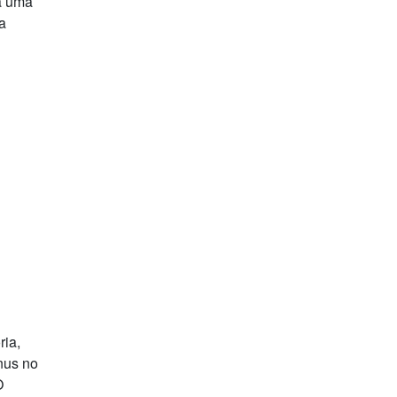
za uma
a
ria,
nus no
O