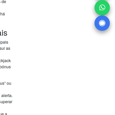
s de
 há
is
ipais
sui as
ckjack
 bónus
nus” ou
alerta.
Superar
ue a