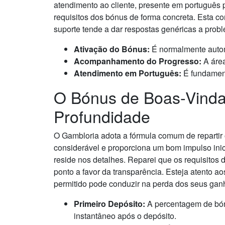
atendimento ao cliente, presente em português p
requisitos dos bónus de forma concreta. Esta c
suporte tende a dar respostas genéricas a prob
Ativação do Bónus:
É normalmente autom
Acompanhamento do Progresso:
A área
Atendimento em Português:
É fundament
O Bónus de Boas-Vinda
Profundidade
O Gambloria adota a fórmula comum de repartir o
considerável e proporciona um bom impulso inici
reside nos detalhes. Reparei que os requisitos
ponto a favor da transparência. Esteja atento a
permitido pode conduzir na perda dos seus gan
Primeiro Depósito:
A percentagem de bón
instantâneo após o depósito.