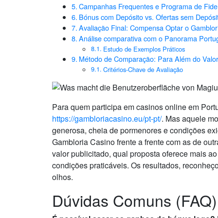
Campanhas Frequentes e Programa de Fidel
Bónus com Depósito vs. Ofertas sem Depósit
Avaliação Final: Compensa Optar o Gamblor
Análise comparativa com o Panorama Portug
Estudo de Exemplos Práticos
Método de Comparação: Para Além do Valor
Critérios-Chave de Avaliação
Para quem participa em casinos online em Port
https://gambloriacasino.eu/pt-pt/
. Mas aquele mo
generosa, cheia de pormenores e condições exig
Gambloria Casino frente a frente com as de outr
valor publicitado, qual proposta oferece mais a
condições praticáveis. Os resultados, reconheç
olhos.
Dúvidas Comuns (FAQ)