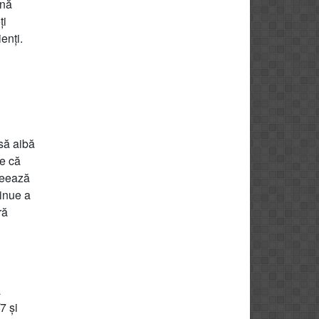
ină
ți
enți.
 să aibă
se că
reează
tinue a
ră
a
7 și