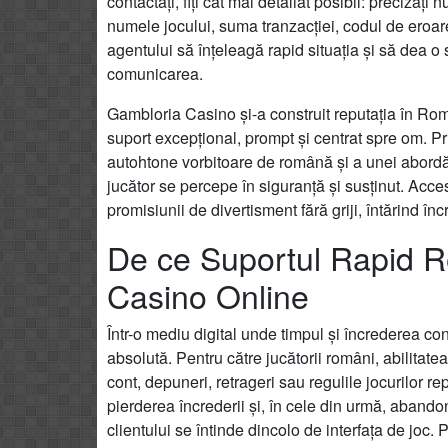
contactați, fiți cât mai detaliat posibil: preciza
numele jocului, suma tranzacției, codul de eroare
agentului să înțeleagă rapid situația și să dea o
comunicarea.
Gambloria Casino și-a construit reputația în Rom
suport excepțional, prompt și centrat spre om. P
autohtone vorbitoare de română și a unei abordă
jucător se percepe în siguranță și susținut. Acce
promisiunii de divertisment fără griji, întărind înc
De ce Suportul Rapid Re
Casino Online
Într-o mediu digital unde timpul și încrederea con
absolută. Pentru către jucătorii români, abilitatea
cont, depuneri, retrageri sau regulile jocurilor r
pierderea încrederii și, în cele din urmă, aban
clientului se întinde dincolo de interfața de joc. 