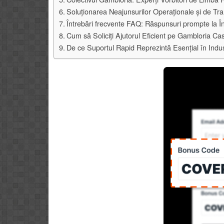
Soluționarea Neajunsurilor Operaționale și de Tra
Întrebări frecvente FAQ: Răspunsuri prompte la În
Cum să Soliciți Ajutorul Eficient pe Gambloria Ca
De ce Suportul Rapid Reprezintă Esențial în Indu