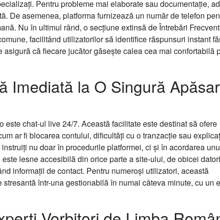
specializați. Pentru probleme mai elaborate sau documentație, a
ntă. De asemenea, platforma furnizează un număr de telefon pen
ană. Nu în ultimul rând, o secțiune extinsă de Întrebări Frecven
ne, facilitând utilizatorilor să identifice răspunsuri instant făr
 asigură că fiecare jucător găsește calea cea mai confortabilă 
ță Imediată la O Singură Apăsa
ste chat-ul live 24/7. Această facilitate este destinat să ofere
m ar fi blocarea contului, dificultăți cu o tranzacție sau explicaț
instruiți nu doar în procedurile platformei, ci și în acordarea unu
i este lesne accesibilă din orice parte a site-ului, de obicei dator
ând informații de contact. Pentru numeroși utilizatori, această
 stresantă într-una gestionabilă în numai câteva minute, cu un e
Experți Vorbitori de Limba Româ