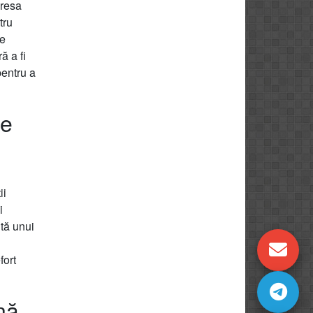
dresa
tru
te
ă a fi
pentru a
re
ii
i
ită unui
fort
nă