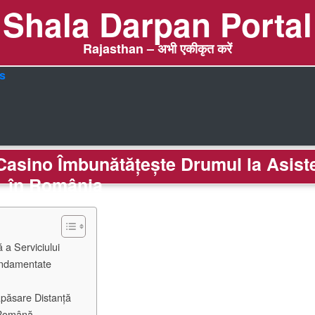
Shala Darpan Portal
Rajasthan – अभी एकीकृत करें
s
Casino Îmbunătățește Drumul la Asist
în România
 a Serviciului
Fundamentate
Apăsare Distanță
a Română