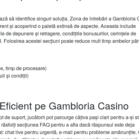
tează să identifice singuri soluția. Zona de întrebări a Gambloria
coerent și acoperind o paletă extinsă de aspecte. Aceasta include
ile de depunere și retragere, condițiile bonusurilor, cerințele de
il. Folosirea acestei secțiuni poate reduce mult timp ambelor părț
me, timp de procesare)
i și condiții)
ă
l Eficient pe Gambloria Casino
de suport, jucătorii pot parcurge câțiva pași clari pentru a-și st
să răsfoiți secțiunea FAQ pentru a afla dacă răspunsul este deja
at: chat live pentru urgentă, e-mail pentru probleme amănunțite