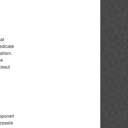
sat
dedicate
nalism.
de
cesul
ropuneri
ocesele