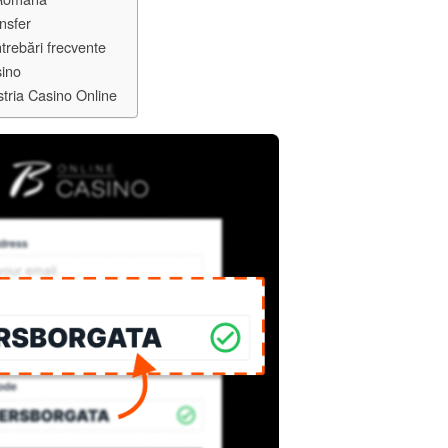
nsfer
trebări frecvente
sino
stria Casino Online