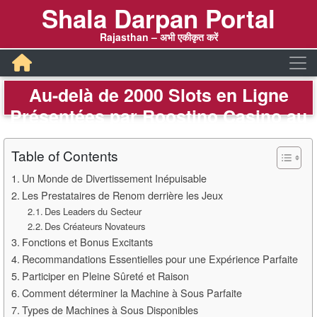
Shala Darpan Portal
Rajasthan – अभी एकीकृत करें
Au-delà de 2000 Slots en Ligne
Présentées par Roostino Casino au
Canada
Table of Contents
Un Monde de Divertissement Inépuisable
Les Prestataires de Renom derrière les Jeux
Des Leaders du Secteur
Des Créateurs Novateurs
Fonctions et Bonus Excitants
Recommandations Essentielles pour une Expérience Parfaite
Participer en Pleine Sûreté et Raison
Comment déterminer la Machine à Sous Parfaite
Types de Machines à Sous Disponibles