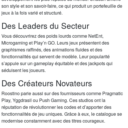
son style et son savoir-faire, ce qui produit un portefeuille de
jeux à la fois varié et structuré.
Des Leaders du Secteur
Vous découvrirez des poids lourds comme NetEnt,
Microgaming et Play’n GO. Leurs jeux présentent des
graphismes raffinés, des animations fluides et des
fonctionnalités qui servent de modèle. Leur popularité
s’appuie sur un gameplay équitable et des jackpots qui
séduisent les joueurs.
Des Créateurs Novateurs
Roostino parie aussi sur des fournisseurs comme Pragmatic
Play, Yggdrasil ou Push Gaming. Ces studios ont la
réputation de révolutionner les codes et d’apporter des
fonctionnalités de jeu uniques. Grâce à eux, le catalogue se
modernise constamment avec des titres courageux.