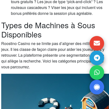
tours gratuits ? Les jeux de type “pick-and-click” ? Les
rouleaux cascadeurs ? Viser les jeux qui incluent vos
bonus préférés donne la session plus agréable.
Types de Machines à Sous
Disponibles
Roostino Casino ne se limite pas d’aligner des milliers de
jeux. Il les classe de façon claire pour aider les joueurs à s’y
retrouver. La plateforme présente une segmentation efficace
qui allège la recherche. Voici les catégories principales que
vous parcourrez.