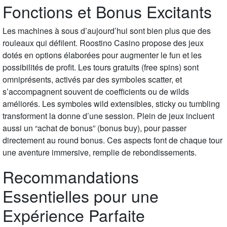
Fonctions et Bonus Excitants
Les machines à sous d’aujourd’hui sont bien plus que des
rouleaux qui défilent. Roostino Casino propose des jeux
dotés en options élaborées pour augmenter le fun et les
possibilités de profit. Les tours gratuits (free spins) sont
omniprésents, activés par des symboles scatter, et
s’accompagnent souvent de coefficients ou de wilds
améliorés. Les symboles wild extensibles, sticky ou tumbling
transforment la donne d’une session. Plein de jeux incluent
aussi un “achat de bonus” (bonus buy), pour passer
directement au round bonus. Ces aspects font de chaque tour
une aventure immersive, remplie de rebondissements.
Recommandations
Essentielles pour une
Expérience Parfaite