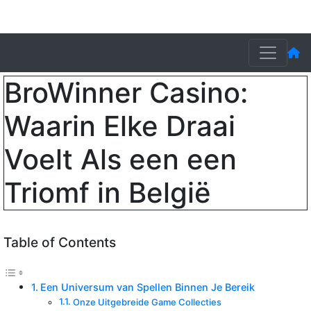
Shala Darpan Portal
Rajasthan – अभी एकीकृत करें
BroWinner Casino:
Waarin Elke Draai
Voelt Als een een
Triomf in België
Table of Contents
Een Universum van Spellen Binnen Je Bereik
Onze Uitgebreide Game Collecties