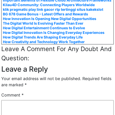
Important Benefits of Flexible Cloud Architecture Frameworks
Kilau4D Community: Connecting Players Worldwide
klik pragmatic play link gacor rtp tertinggi situs kakekslot
BG 678 Game Bonus – Latest Offers and Rewards
How Innovation Is Opening New Digital Opportunities
The Digital World Is Evolving Faster Than Ever
How Digital Entertainment Continues to Evolve
How Digital Innovation Is Changing Everyday Experiences
How Digital Trends Are Shaping Everyday Life
How Creativity and Technology Work Together
Leave A Comment For Any Doubt And
Question:
Leave a Reply
Your email address will not be published.
Required fields
are marked
*
Comment
*