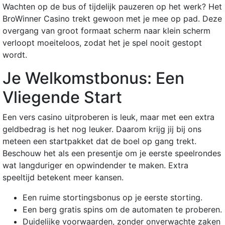
Wachten op de bus of tijdelijk pauzeren op het werk? Het
BroWinner Casino trekt gewoon met je mee op pad. Deze
overgang van groot formaat scherm naar klein scherm
verloopt moeiteloos, zodat het je spel nooit gestopt
wordt.
Je Welkomstbonus: Een
Vliegende Start
Een vers casino uitproberen is leuk, maar met een extra
geldbedrag is het nog leuker. Daarom krijg jij bij ons
meteen een startpakket dat de boel op gang trekt.
Beschouw het als een presentje om je eerste speelrondes
wat langduriger en opwindender te maken. Extra
speeltijd betekent meer kansen.
Een ruime stortingsbonus op je eerste storting.
Een berg gratis spins om de automaten te proberen.
Duidelijke voorwaarden, zonder onverwachte zaken