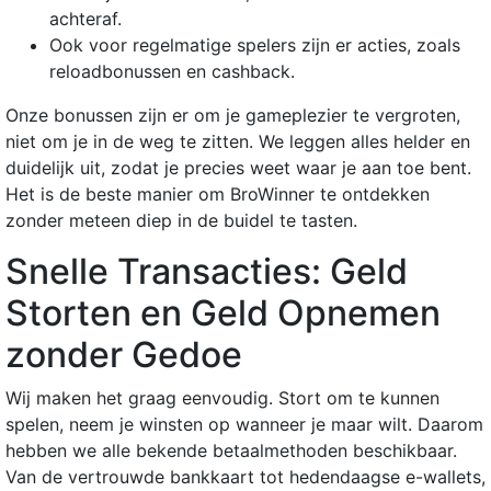
achteraf.
Ook voor regelmatige spelers zijn er acties, zoals
reloadbonussen en cashback.
Onze bonussen zijn er om je gameplezier te vergroten,
niet om je in de weg te zitten. We leggen alles helder en
duidelijk uit, zodat je precies weet waar je aan toe bent.
Het is de beste manier om BroWinner te ontdekken
zonder meteen diep in de buidel te tasten.
Snelle Transacties: Geld
Storten en Geld Opnemen
zonder Gedoe
Wij maken het graag eenvoudig. Stort om te kunnen
spelen, neem je winsten op wanneer je maar wilt. Daarom
hebben we alle bekende betaalmethoden beschikbaar.
Van de vertrouwde bankkaart tot hedendaagse e-wallets,