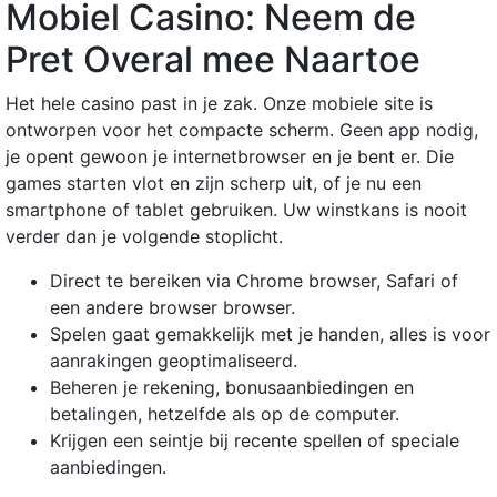
Mobiel Casino: Neem de
Pret Overal mee Naartoe
Het hele casino past in je zak. Onze mobiele site is
ontworpen voor het compacte scherm. Geen app nodig,
je opent gewoon je internetbrowser en je bent er. Die
games starten vlot en zijn scherp uit, of je nu een
smartphone of tablet gebruiken. Uw winstkans is nooit
verder dan je volgende stoplicht.
Direct te bereiken via Chrome browser, Safari of
een andere browser browser.
Spelen gaat gemakkelijk met je handen, alles is voor
aanrakingen geoptimaliseerd.
Beheren je rekening, bonusaanbiedingen en
betalingen, hetzelfde als op de computer.
Krijgen een seintje bij recente spellen of speciale
aanbiedingen.