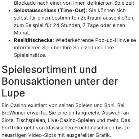
Blockade nach einer von Ihnen definierten Spielzeit.
Selbstausschluss (Time-Out):
Sie können sich
selbst für einen bestimmten Zeitraum ausschließen,
zum Beispiel für 24 Stunden, 7 Tage oder einen
Monat.
Realitätschecks:
Wiederkehrende Pop-up-Hinweise
informieren Sie über Ihre Spielzeit und Ihre
Spieleinsätze.
Spielesortiment und
Bonusaktionen unter der
Lupe
Ein Casino existiert von seinen Spielen und Boni. Bei
BroWinner erwartet Sie eine umfangreiche Auswahl an
Slots, Tischspielen, Live-Casino-Spielen und mehr. Das
Portfolio geht von klassischen Fruchtmaschinen bis zu
neuartigen Video-Slots mit ausgefeilter Grafik.