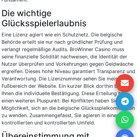
Die wichtige
Glücksspielerlaubnis
Eine Lizenz agiert wie ein Schutznetz. Die belgische
Behörde erteilt sie nur nach gründlicher Prüfung und
verlangt regelmäßige Audits. BroWinner Casino muss
seine finanzielle Solidität nachweisen, die Identität der
Nutzer überprüfen und Vorkehrungen gegen Geldwäsche
ergreifen. Dieses hohe Niveau garantiert Transparenz und
Verantwortung. Die Lizenznummer sehen Sie meist im
Fußbereich der Website. Ein kurzer Blick dorthin bietet
Ihnen die individuelle Bestätigung. Diese Erteilung hat
einen weiteren Pluspunkt: Bei Konflikten haben Sie die
Möglichkeit, sich an die belgische Glücksspielkommission
zu wenden. Zusammengefasst, Sie agieren in einem
kontrollierten und kontrollierten Umfeld.
Übereinstimmung mit