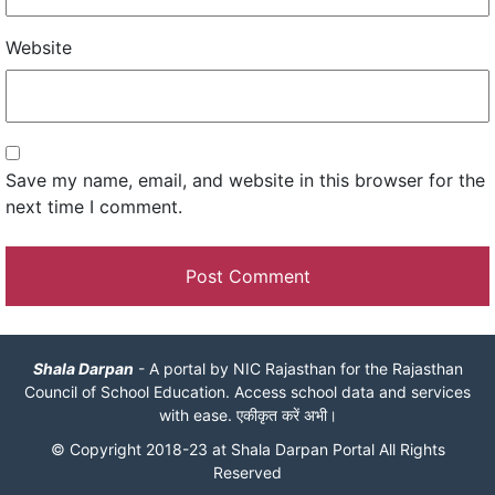
Website
Save my name, email, and website in this browser for the
next time I comment.
Shala Darpan
- A portal by NIC Rajasthan for the Rajasthan
Council of School Education. Access school data and services
with ease. एकीकृत करें अभी।
© Copyright 2018-23 at Shala Darpan Portal All Rights
Reserved