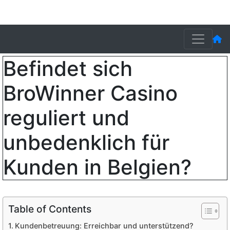
Shala Darpan Portal
Rajasthan – अभी एकीकृत करें
Befindet sich
BroWinner Casino
reguliert und
unbedenklich für
Kunden in Belgien?
Table of Contents
Kundenbetreuung: Erreichbar und unterstützend?