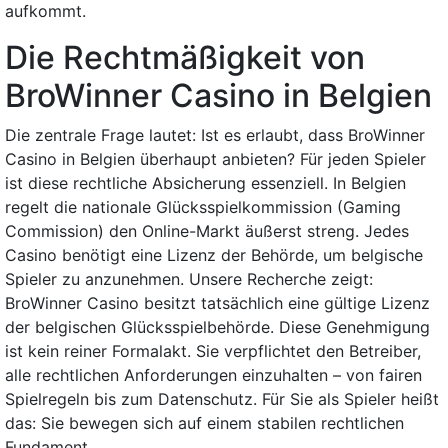
aufkommt.
Die Rechtmäßigkeit von
BroWinner Casino in Belgien
Die zentrale Frage lautet: Ist es erlaubt, dass BroWinner
Casino in Belgien überhaupt anbieten? Für jeden Spieler
ist diese rechtliche Absicherung essenziell. In Belgien
regelt die nationale Glücksspielkommission (Gaming
Commission) den Online-Markt äußerst streng. Jedes
Casino benötigt eine Lizenz der Behörde, um belgische
Spieler zu anzunehmen. Unsere Recherche zeigt:
BroWinner Casino besitzt tatsächlich eine gültige Lizenz
der belgischen Glücksspielbehörde. Diese Genehmigung
ist kein reiner Formalakt. Sie verpflichtet den Betreiber,
alle rechtlichen Anforderungen einzuhalten – von fairen
Spielregeln bis zum Datenschutz. Für Sie als Spieler heißt
das: Sie bewegen sich auf einem stabilen rechtlichen
Fundament.