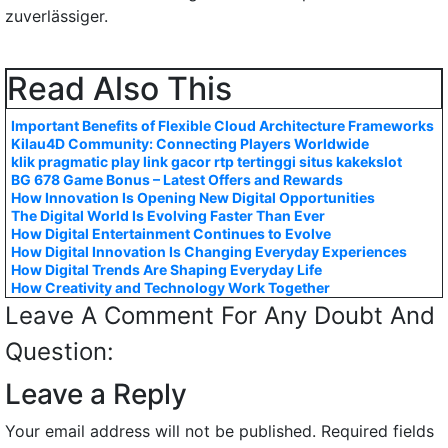
zuverlässiger.
Read Also This
Important Benefits of Flexible Cloud Architecture Frameworks
Kilau4D Community: Connecting Players Worldwide
klik pragmatic play link gacor rtp tertinggi situs kakekslot
BG 678 Game Bonus – Latest Offers and Rewards
How Innovation Is Opening New Digital Opportunities
The Digital World Is Evolving Faster Than Ever
How Digital Entertainment Continues to Evolve
How Digital Innovation Is Changing Everyday Experiences
How Digital Trends Are Shaping Everyday Life
How Creativity and Technology Work Together
Leave A Comment For Any Doubt And
Question:
Leave a Reply
Your email address will not be published.
Required fields