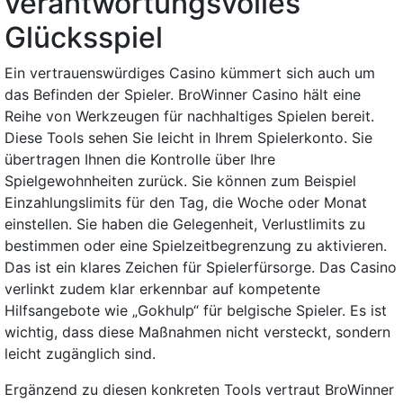
verantwortungsvolles
Glücksspiel
Ein vertrauenswürdiges Casino kümmert sich auch um
das Befinden der Spieler. BroWinner Casino hält eine
Reihe von Werkzeugen für nachhaltiges Spielen bereit.
Diese Tools sehen Sie leicht in Ihrem Spielerkonto. Sie
übertragen Ihnen die Kontrolle über Ihre
Spielgewohnheiten zurück. Sie können zum Beispiel
Einzahlungslimits für den Tag, die Woche oder Monat
einstellen. Sie haben die Gelegenheit, Verlustlimits zu
bestimmen oder eine Spielzeitbegrenzung zu aktivieren.
Das ist ein klares Zeichen für Spielerfürsorge. Das Casino
verlinkt zudem klar erkennbar auf kompetente
Hilfsangebote wie „Gokhulp“ für belgische Spieler. Es ist
wichtig, dass diese Maßnahmen nicht versteckt, sondern
leicht zugänglich sind.
Ergänzend zu diesen konkreten Tools vertraut BroWinner