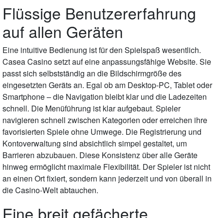
Flüssige Benutzererfahrung
auf allen Geräten
Eine intuitive Bedienung ist für den Spielspaß wesentlich.
Casea Casino setzt auf eine anpassungsfähige Website. Sie
passt sich selbstständig an die Bildschirmgröße des
eingesetzten Geräts an. Egal ob am Desktop-PC, Tablet oder
Smartphone – die Navigation bleibt klar und die Ladezeiten
schnell. Die Menüführung ist klar aufgebaut. Spieler
navigieren schnell zwischen Kategorien oder erreichen ihre
favorisierten Spiele ohne Umwege. Die Registrierung und
Kontoverwaltung sind absichtlich simpel gestaltet, um
Barrieren abzubauen. Diese Konsistenz über alle Geräte
hinweg ermöglicht maximale Flexibilität. Der Spieler ist nicht
an einen Ort fixiert, sondern kann jederzeit und von überall in
die Casino-Welt abtauchen.
Eine breit gefächerte