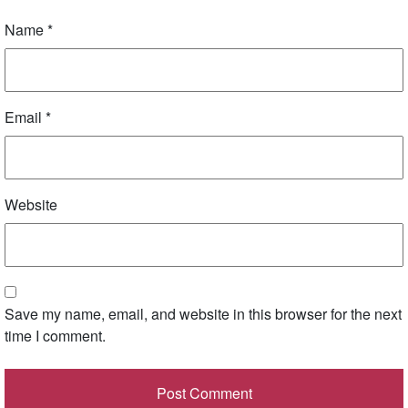
Name
*
Email
*
Website
Save my name, email, and website in this browser for the next
time I comment.