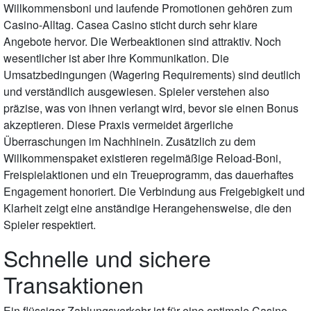
Willkommensboni und laufende Promotionen gehören zum
Casino-Alltag. Casea Casino sticht durch sehr klare
Angebote hervor. Die Werbeaktionen sind attraktiv. Noch
wesentlicher ist aber ihre Kommunikation. Die
Umsatzbedingungen (Wagering Requirements) sind deutlich
und verständlich ausgewiesen. Spieler verstehen also
präzise, was von ihnen verlangt wird, bevor sie einen Bonus
akzeptieren. Diese Praxis vermeidet ärgerliche
Überraschungen im Nachhinein. Zusätzlich zu dem
Willkommenspaket existieren regelmäßige Reload-Boni,
Freispielaktionen und ein Treueprogramm, das dauerhaftes
Engagement honoriert. Die Verbindung aus Freigebigkeit und
Klarheit zeigt eine anständige Herangehensweise, die den
Spieler respektiert.
Schnelle und sichere
Transaktionen
Ein flüssiger Zahlungsverkehr ist für eine optimale Casino-