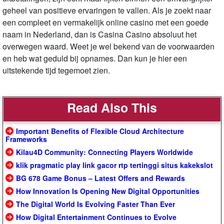
geheel van positieve ervaringen te vallen. Als je zoekt naar
een compleet en vermakelijk online casino met een goede
naam in Nederland, dan is Casina Casino absoluut het
overwegen waard. Weet je wel bekend van de voorwaarden
en heb wat geduld bij opnames. Dan kun je hier een
uitstekende tijd tegemoet zien.
Read Also This
Important Benefits of Flexible Cloud Architecture
Frameworks
Kilau4D Community: Connecting Players Worldwide
klik pragmatic play link gacor rtp tertinggi situs kakekslot
BG 678 Game Bonus – Latest Offers and Rewards
How Innovation Is Opening New Digital Opportunities
The Digital World Is Evolving Faster Than Ever
How Digital Entertainment Continues to Evolve