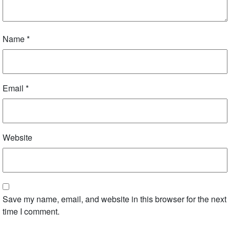
Name
*
Email
*
Website
Save my name, email, and website in this browser for the next
time I comment.