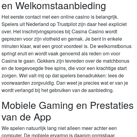
en Welkomstaanbieding
Het eerste contact met een online casino is belangrijk.
Spelers uit Nederland op Trustpilot zijn daar heel expliciet
over. Het inschrijvingsproces bij Casina Casino wordt
geprezen voor zijn vlotheid en gemak. Je bent in enkele
minuten klaar, wat een groot voordeel is. De welkomstbonus
springt eruit en wordt vaak genoemd als reden om voor
Casina te gaan. Gokkers zijn tevreden over de matchbonus
en de toegevoegde free spins, die voor een krachtige start
zorgen. Wel valt mij op dat spelers benadrukken: lees de
voorwaarden zorgvuldig. Dan weet je precies wat er van je
wordt verlangd bij het gebruiken van de aanbieding.
Mobiele Gaming en Prestaties
van de App
We spelen natuurlijk lang niet alleen meer achter een
computer. De mobiele ervaring is daarom onmisbaar.