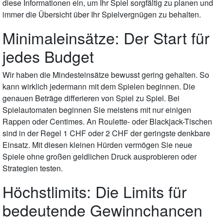
diese Informationen ein, um Ihr Spiel sorgfältig zu planen und
immer die Übersicht über Ihr Spielvergnügen zu behalten.
Minimaleinsätze: Der Start für
jedes Budget
Wir haben die Mindesteinsätze bewusst gering gehalten. So
kann wirklich jedermann mit dem Spielen beginnen. Die
genauen Beträge differieren von Spiel zu Spiel. Bei
Spielautomaten beginnen Sie meistens mit nur einigen
Rappen oder Centimes. An Roulette- oder Blackjack-Tischen
sind in der Regel 1 CHF oder 2 CHF der geringste denkbare
Einsatz. Mit diesen kleinen Hürden vermögen Sie neue
Spiele ohne großen geldlichen Druck ausprobieren oder
Strategien testen.
Höchstlimits: Die Limits für
bedeutende Gewinnchancen