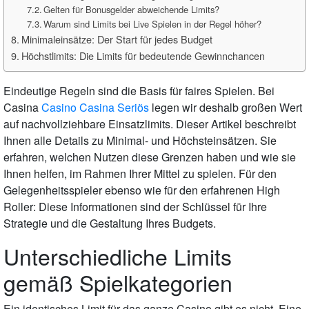
Gelten für Bonusgelder abweichende Limits?
Warum sind Limits bei Live Spielen in der Regel höher?
Minimaleinsätze: Der Start für jedes Budget
Höchstlimits: Die Limits für bedeutende Gewinnchancen
Eindeutige Regeln sind die Basis für faires Spielen. Bei
Casina
Casino Casina Seriös
legen wir deshalb großen Wert
auf nachvollziehbare Einsatzlimits. Dieser Artikel beschreibt
Ihnen alle Details zu Minimal- und Höchsteinsätzen. Sie
erfahren, welchen Nutzen diese Grenzen haben und wie sie
Ihnen helfen, im Rahmen Ihrer Mittel zu spielen. Für den
Gelegenheitsspieler ebenso wie für den erfahrenen High
Roller: Diese Informationen sind der Schlüssel für Ihre
Strategie und die Gestaltung Ihres Budgets.
Unterschiedliche Limits
gemäß Spielkategorien
Ein identisches Limit für das ganze Casino gibt es nicht. Eine