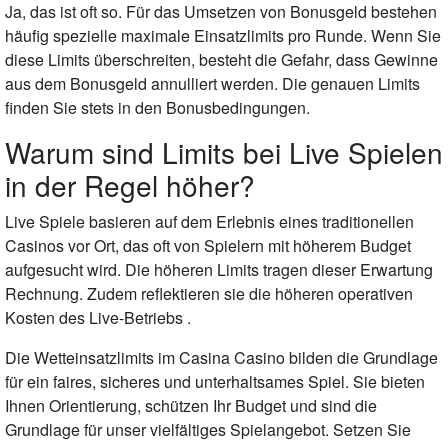
Ja, das ist oft so. Für das Umsetzen von Bonusgeld bestehen
häufig spezielle maximale Einsatzlimits pro Runde. Wenn Sie
diese Limits überschreiten, besteht die Gefahr, dass Gewinne
aus dem Bonusgeld annulliert werden. Die genauen Limits
finden Sie stets in den Bonusbedingungen.
Warum sind Limits bei Live Spielen
in der Regel höher?
Live Spiele basieren auf dem Erlebnis eines traditionellen
Casinos vor Ort, das oft von Spielern mit höherem Budget
aufgesucht wird. Die höheren Limits tragen dieser Erwartung
Rechnung. Zudem reflektieren sie die höheren operativen
Kosten des Live-Betriebs .
Die Wetteinsatzlimits im Casina Casino bilden die Grundlage
für ein faires, sicheres und unterhaltsames Spiel. Sie bieten
Ihnen Orientierung, schützen Ihr Budget und sind die
Grundlage für unser vielfältiges Spielangebot. Setzen Sie