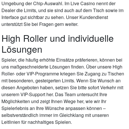
Umgebung der Chip-Auswahl. Im Live Casino nennt der
Dealer die Limits, und sie sind auch auf dem Tisch sowie im
Interface gut sichtbar zu sehen. Unser Kundendienst
unterstützt Sie bei Fragen gern weiter.
High Roller und individuelle
Lösungen
Spieler, die häufig erhöhte Einsätze präferieren, können bei
uns maßgeschneiderte Lösungen finden. Über unsere High
Roller- oder VIP-Programme kriegen Sie Zugang zu Tischen
mit besonderen, gesteigerten Limits. Wenn Sie Wunsch an
diesen Angeboten haben, setzen Sie bitte sofort Verkehr mit
unserem VIP-Support her. Das Team untersucht Ihre
Möglichkeiten und zeigt Ihnen Wege her, wie wir Ihr
Spielerlebnis an Ihre Wünsche anpassen können –
selbstverständlich immer im Gleichklang mit unseren
Leitlinien für nachhaltiges Spielen.