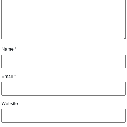
Name
*
Email
*
Website