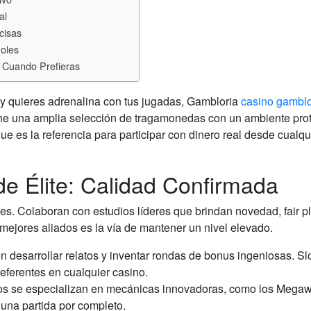
al
cisas
oles
y Cuando Prefieras
 y quieres adrenalina con tus jugadas, Gambloria
casino gamblo
úne una amplia selección de tragamonedas con un ambiente pro
e es la referencia para participar con dinero real desde cualqu
e Élite: Calidad Confirmada
s. Colaboran con estudios líderes que brindan novedad, fair p
 mejores aliados es la vía de mantener un nivel elevado.
 desarrollar relatos y inventar rondas de bonus ingeniosas. Sl
eferentes en cualquier casino.
s se especializan en mecánicas innovadoras, como los Mega
 una partida por completo.