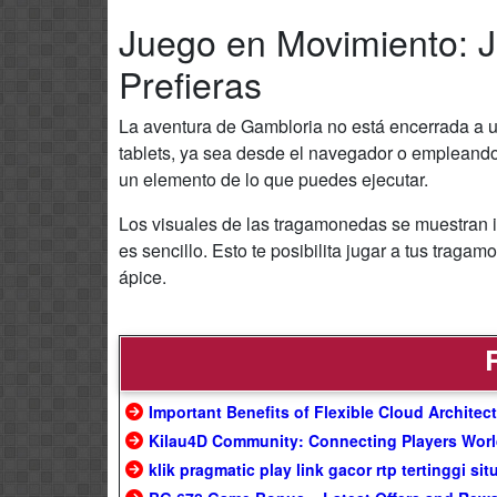
Juego en Movimiento: J
Prefieras
La aventura de Gambloria no está encerrada a u
tablets, ya sea desde el navegador o empleando 
un elemento de lo que puedes ejecutar.
Los visuales de las tragamonedas se muestran i
es sencillo. Esto te posibilita jugar a tus traga
ápice.
Important Benefits of Flexible Cloud Archite
Kilau4D Community: Connecting Players Wor
klik pragmatic play link gacor rtp tertinggi si