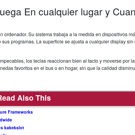
uega En cualquier lugar y Cua
n ordenador. Su sistema trabaja a la medida en dispositivos mó
sus programas. La superficie se ajusta a cualquier display sin 
mpecables, los teclas reaccionan bien al tacto y moverse por l
monedas favoritos en el bus o en hogar, sin que la calidad dismin
Read Also This
cture Frameworks
ldwide
tus kakekslot