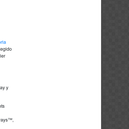
ria
tegido
ier
lay y
ots
ways™,