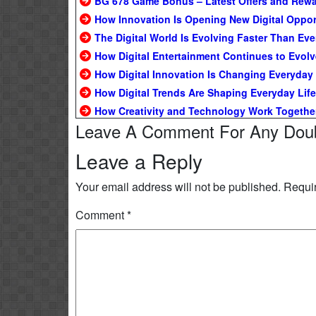
BG 678 Game Bonus – Latest Offers and Rew
How Innovation Is Opening New Digital Oppor
The Digital World Is Evolving Faster Than Eve
How Digital Entertainment Continues to Evolv
How Digital Innovation Is Changing Everyday
How Digital Trends Are Shaping Everyday Life
How Creativity and Technology Work Togethe
Leave A Comment For Any Doub
Leave a Reply
Your email address will not be published.
Requir
Comment
*