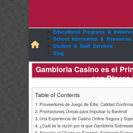
Educational Programs & Initiative
School Information & Resources
Student & Staff Services
Blog
Gambloria Casino es el Pri
con Dinero 
Table of Contents
Proveedores de Juego de Élite: Calidad Confirm
Promociones Únicas para Impulsar tu Bankroll
Una Experiencia de Casino Online Segura y Super
¿Cuál es la razón por la que Gambloria Sobresal
Atención al Cliente en Español: Asistencia Exclus