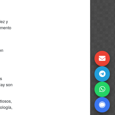
dez y
omento
en
as
lay son
tiosos,
ología,