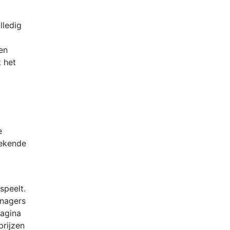
lledig
en
 het
e
bekende
speelt.
anagers
pagina
prijzen