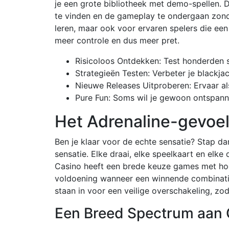
je een grote bibliotheek met demo-spellen. D
te vinden en de gameplay te ondergaan zonder
leren, maar ook voor ervaren spelers die een 
meer controle en dus meer pret.
Risicoloos Ontdekken: Test honderden sl
Strategieën Testen: Verbeter je blackjac
Nieuwe Releases Uitproberen: Ervaar al
Pure Fun: Soms wil je gewoon ontspanne
Het Adrenaline-gevoe
Ben je klaar voor de echte sensatie? Stap d
sensatie. Elke draai, elke speelkaart en elk
Casino heeft een brede keuze games met hog
voldoening wanneer een winnende combinatie w
staan in voor een veilige overschakeling, zod
Een Breed Spectrum aan