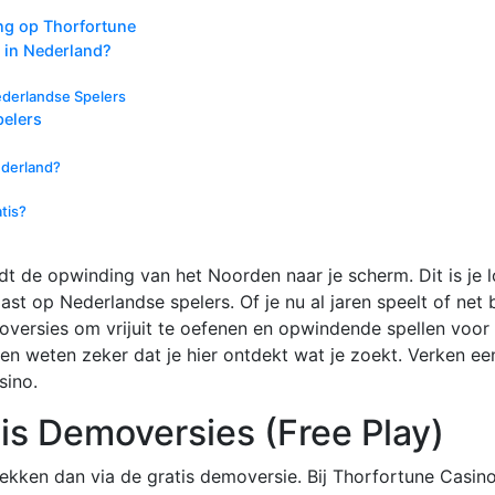
ng op Thorfortune
 in Nederland?
ederlandse Spelers
pelers
ederland?
tis?
dt de opwinding van het Noorden naar je scherm. Dit is je l
st op Nederlandse spelers. Of je nu al jaren speelt of net 
moversies om vrijuit te oefenen en opwindende spellen voor
en weten zeker dat je hier ontdekt wat je zoekt. Verken ee
sino.
s Demoversies (Free Play)
dekken dan via de gratis demoversie. Bij Thorfortune Casino