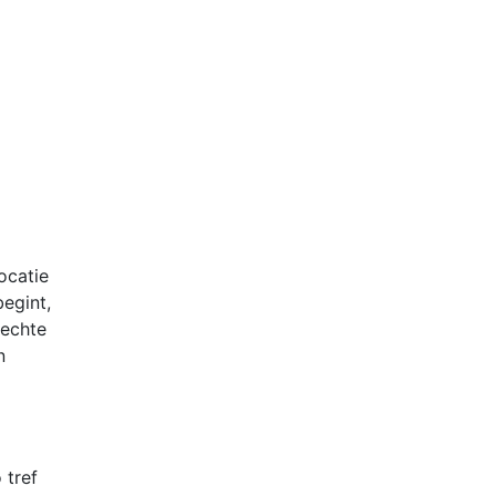
ocatie
begint,
 echte
n
 tref