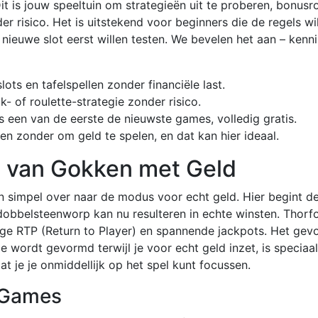
it is jouw speeltuin om strategieën uit te proberen, bonus
 risico. Het is uitstekend voor beginners die de regels wi
nieuwe slot eerst willen testen. We bevelen het aan – kenni
ots en tafelspellen zonder financiële last.
k- of roulette-strategie zonder risico.
s een van de eerste de nieuwste games, volledig gratis.
n zonder om geld te spelen, en dat kan hier ideaal.
l van Gokken met Geld
an simpel over naar de modus voor echt geld. Hier begint d
e dobbelsteenworp kan nu resulteren in echte winsten. Thorf
e RTP (Return to Player) en spannende jackpots. Het gevo
ordt gevormd terwijl je voor echt geld inzet, is speciaal
at je je onmiddellijk op het spel kunt focussen.
 Games