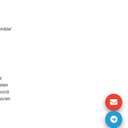
umble’
e
elen
woord
horen