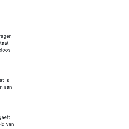
vragen
taat
eloos
at is
en aan
geeft
eid van