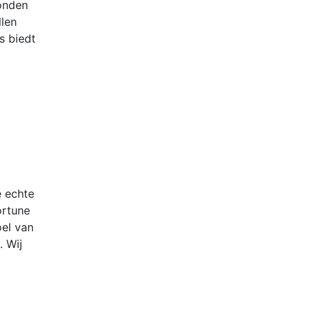
ronden
llen
s biedt
e echte
ortune
el van
. Wij