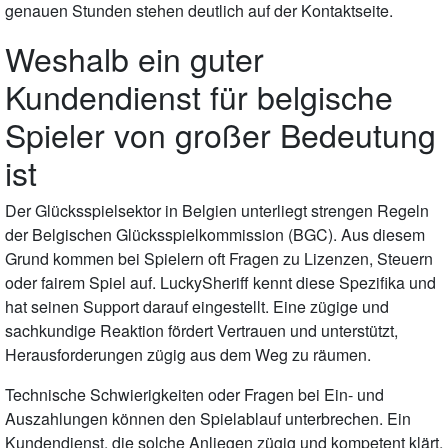
genauen Stunden stehen deutlich auf der Kontaktseite.
Weshalb ein guter
Kundendienst für belgische
Spieler von großer Bedeutung
ist
Der Glücksspielsektor in Belgien unterliegt strengen Regeln
der Belgischen Glücksspielkommission (BGC). Aus diesem
Grund kommen bei Spielern oft Fragen zu Lizenzen, Steuern
oder fairem Spiel auf. LuckySheriff kennt diese Spezifika und
hat seinen Support darauf eingestellt. Eine zügige und
sachkundige Reaktion fördert Vertrauen und unterstützt,
Herausforderungen zügig aus dem Weg zu räumen.
Technische Schwierigkeiten oder Fragen bei Ein- und
Auszahlungen können den Spielablauf unterbrechen. Ein
Kundendienst, die solche Anliegen zügig und kompetent klärt,