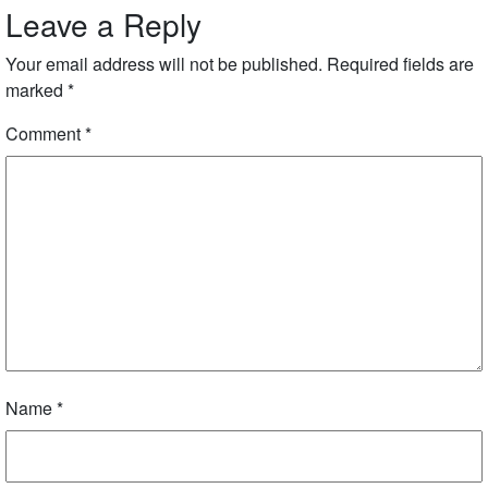
Leave a Reply
Your email address will not be published.
Required fields are
marked
*
Comment
*
Name
*