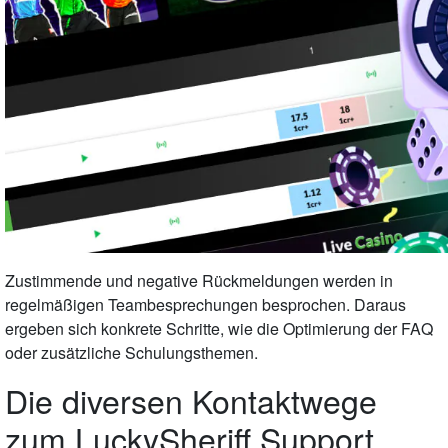
Zustimmende und negative Rückmeldungen werden in
regelmäßigen Teambesprechungen besprochen. Daraus
ergeben sich konkrete Schritte, wie die Optimierung der FAQ
oder zusätzliche Schulungsthemen.
Die diversen Kontaktwege
zum LuckySheriff Support