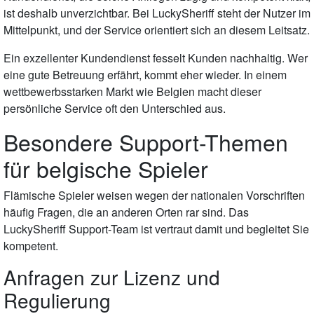
ist deshalb unverzichtbar. Bei LuckySheriff steht der Nutzer im
Mittelpunkt, und der Service orientiert sich an diesem Leitsatz.
Ein exzellenter Kundendienst fesselt Kunden nachhaltig. Wer
eine gute Betreuung erfährt, kommt eher wieder. In einem
wettbewerbsstarken Markt wie Belgien macht dieser
persönliche Service oft den Unterschied aus.
Besondere Support-Themen
für belgische Spieler
Flämische Spieler weisen wegen der nationalen Vorschriften
häufig Fragen, die an anderen Orten rar sind. Das
LuckySheriff Support-Team ist vertraut damit und begleitet Sie
kompetent.
Anfragen zur Lizenz und
Regulierung