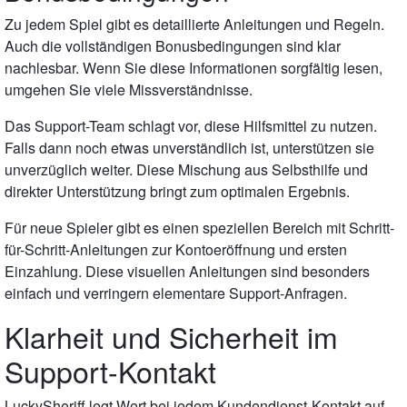
Zu jedem Spiel gibt es detaillierte Anleitungen und Regeln.
Auch die vollständigen Bonusbedingungen sind klar
nachlesbar. Wenn Sie diese Informationen sorgfältig lesen,
umgehen Sie viele Missverständnisse.
Das Support-Team schlagt vor, diese Hilfsmittel zu nutzen.
Falls dann noch etwas unverständlich ist, unterstützen sie
unverzüglich weiter. Diese Mischung aus Selbsthilfe und
direkter Unterstützung bringt zum optimalen Ergebnis.
Für neue Spieler gibt es einen speziellen Bereich mit Schritt-
für-Schritt-Anleitungen zur Kontoeröffnung und ersten
Einzahlung. Diese visuellen Anleitungen sind besonders
einfach und verringern elementare Support-Anfragen.
Klarheit und Sicherheit im
Support-Kontakt
LuckySheriff legt Wert bei jedem Kundendienst-Kontakt auf