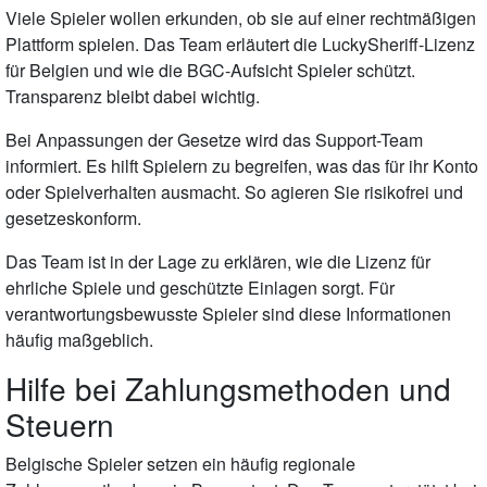
Viele Spieler wollen erkunden, ob sie auf einer rechtmäßigen
Plattform spielen. Das Team erläutert die LuckySheriff-Lizenz
für Belgien und wie die BGC-Aufsicht Spieler schützt.
Transparenz bleibt dabei wichtig.
Bei Anpassungen der Gesetze wird das Support-Team
informiert. Es hilft Spielern zu begreifen, was das für ihr Konto
oder Spielverhalten ausmacht. So agieren Sie risikofrei und
gesetzeskonform.
Das Team ist in der Lage zu erklären, wie die Lizenz für
ehrliche Spiele und geschützte Einlagen sorgt. Für
verantwortungsbewusste Spieler sind diese Informationen
häufig maßgeblich.
Hilfe bei Zahlungsmethoden und
Steuern
Belgische Spieler setzen ein häufig regionale