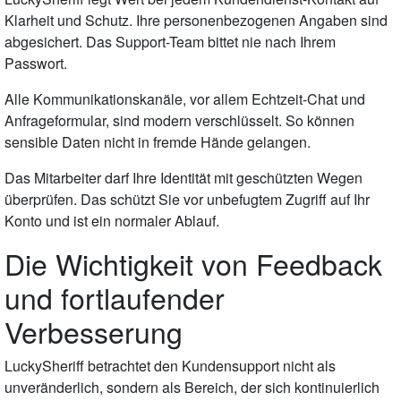
Klarheit und Schutz. Ihre personenbezogenen Angaben sind
abgesichert. Das Support-Team bittet nie nach Ihrem
Passwort.
Alle Kommunikationskanäle, vor allem Echtzeit-Chat und
Anfrageformular, sind modern verschlüsselt. So können
sensible Daten nicht in fremde Hände gelangen.
Das Mitarbeiter darf Ihre Identität mit geschützten Wegen
überprüfen. Das schützt Sie vor unbefugtem Zugriff auf Ihr
Konto und ist ein normaler Ablauf.
Die Wichtigkeit von Feedback
und fortlaufender
Verbesserung
LuckySheriff betrachtet den Kundensupport nicht als
unveränderlich, sondern als Bereich, der sich kontinuierlich