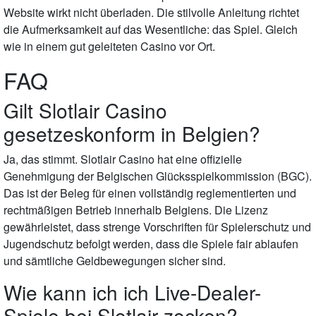
Website wirkt nicht überladen. Die stilvolle Anleitung richtet
die Aufmerksamkeit auf das Wesentliche: das Spiel. Gleich
wie in einem gut geleiteten Casino vor Ort.
FAQ
Gilt Slotlair Casino
gesetzeskonform in Belgien?
Ja, das stimmt. Slotlair Casino hat eine offizielle
Genehmigung der Belgischen Glücksspielkommission (BGC).
Das ist der Beleg für einen vollständig reglementierten und
rechtmäßigen Betrieb innerhalb Belgiens. Die Lizenz
gewährleistet, dass strenge Vorschriften für Spielerschutz und
Jugendschutz befolgt werden, dass die Spiele fair ablaufen
und sämtliche Geldbewegungen sicher sind.
Wie kann ich ich Live-Dealer-
Spiele bei Slotlair zocken?