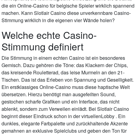
die ein Online-Casino für belgische Spieler wirklich spannend
machen. Kann Slotlair Casino diese unverkennbare Casino-
Stimmung wirklich in die eigenen vier Wände holen?
Welche echte Casino-
Stimmung definiert
Die Stimmung in einem echten Casino ist ein besonderes
Gemisch. Dazu gehören die Töne: das Klackern der Chips,
das kreisende Rouletterad, das leise Murmeln an den 21-
Tischen. Das ist das Erleben von Spannung und Geselligkeit.
Ein erstklassiges Online-Casino muss diese haptische Welt
übersetzen. Hierzu benötigt man ausgefeilten Sound,
gestochen scharfe Grafiken und ein Interface, das nicht
ablenkt, sondern zum Verweilen einlädt. Bei Slotlair Casino
beginnt dieser Eindruck schon in der virtuellenLobby . Ein
dunkles, elegante Farbpalette und zurückhaltende Akzente
gemahnen an exklusive Spielclubs und geben den Ton für