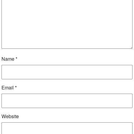
Name
*
Email
*
Website