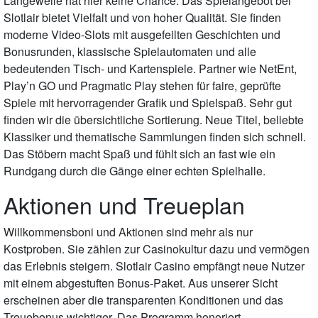
Langeweile hat hier keine Chance. Das Spielangebot bei
Slotlair bietet Vielfalt und von hoher Qualität. Sie finden
moderne Video-Slots mit ausgefeilten Geschichten und
Bonusrunden, klassische Spielautomaten und alle
bedeutenden Tisch- und Kartenspiele. Partner wie NetEnt,
Play’n GO und Pragmatic Play stehen für faire, geprüfte
Spiele mit hervorragender Grafik und Spielspaß. Sehr gut
finden wir die übersichtliche Sortierung. Neue Titel, beliebte
Klassiker und thematische Sammlungen finden sich schnell.
Das Stöbern macht Spaß und fühlt sich an fast wie ein
Rundgang durch die Gänge einer echten Spielhalle.
Aktionen und Treueplan
Willkommensboni und Aktionen sind mehr als nur
Kostproben. Sie zählen zur Casinokultur dazu und vermögen
das Erlebnis steigern. Slotlair Casino empfängt neue Nutzer
mit einem abgestuften Bonus-Paket. Aus unserer Sicht
erscheinen aber die transparenten Konditionen und das
Treuebonus wichtiger. Das Programm honoriert