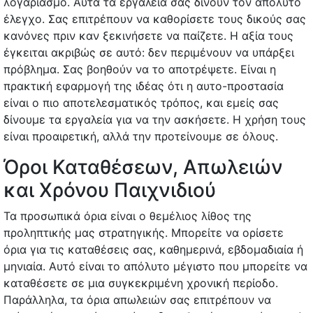
λογαριασμό. Αυτά τα εργαλεία σας δίνουν τον απόλυτο
έλεγχο. Σας επιτρέπουν να καθορίσετε τους δικούς σας
κανόνες πριν καν ξεκινήσετε να παίζετε. Η αξία τους
έγκειται ακριβώς σε αυτό: δεν περιμένουν να υπάρξει
πρόβλημα. Σας βοηθούν να το αποτρέψετε. Είναι η
πρακτική εφαρμογή της ιδέας ότι η αυτο-προστασία
είναι ο πιο αποτελεσματικός τρόπος, και εμείς σας
δίνουμε τα εργαλεία για να την ασκήσετε. Η χρήση τους
είναι προαιρετική, αλλά την προτείνουμε σε όλους.
Όροι Καταθέσεων, Απωλειών
και Χρόνου Παιχνιδιού
Τα προσωπικά όρια είναι ο θεμέλιος λίθος της
προληπτικής μας στρατηγικής. Μπορείτε να ορίσετε
όρια για τις καταθέσεις σας, καθημερινά, εβδομαδιαία ή
μηνιαία. Αυτό είναι το απόλυτο μέγιστο που μπορείτε να
καταθέσετε σε μια συγκεκριμένη χρονική περίοδο.
Παράλληλα, τα όρια απωλειών σας επιτρέπουν να