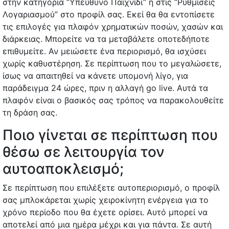
στην κατηγορία “Υπεύθυνο Παιχνίδι” ή στις “Ρυθμίσεις
Λογαριασμού” στο προφίλ σας. Εκεί θα θα εντοπίσετε
τις επιλογές για πλαφόν χρηματικών ποσών, χασών και
διάρκειας. Μπορείτε να τα μεταβάλετε οποτεδήποτε
επιθυμείτε. Αν μειώσετε ένα περιορισμό, θα ισχύσει
χωρίς καθυστέρηση. Σε περίπτωση που το μεγαλώσετε,
ίσως να απαιτηθεί να κάνετε υπομονή λίγο, για
παράδειγμα 24 ώρες, πριν η αλλαγή go live. Αυτά τα
πλαφόν είναι ο βασικός σας τρόπος να παρακολουθείτε
τη δράση σας.
Ποιο γίνεται σε περίπτωση που
θέσω σε λειτουργία τον
αυτοαποκλεισμό;
Σε περίπτωση που επιλέξετε αυτοπεριορισμό, ο προφίλ
σας μπλοκάρεται χωρίς χειροκίνητη ενέργεια για το
χρόνο περίοδο που θα έχετε ορίσει. Αυτό μπορεί να
αποτελεί από μια ημέρα μέχρι και για πάντα. Σε αυτή