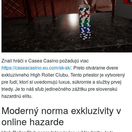
Znalí hráči v Casea Casino požadujú viac
https://caseacasino.eu.com/sk-sk/
. Preto otvárame dvere
exkluzívneho High Roller Clubu. Tento priestor je vytvorený
pre ľudí, ktorí si uvedomujú luxus, súkromie a služby prvej
triedy. Je to náš sľub jedinečného zážitku pre slovenskú
hazardnú elitu.
Moderný norma exkluzivity v
online hazarde