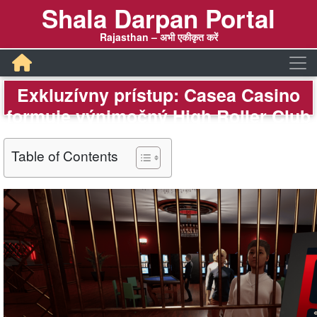
Shala Darpan Portal
Rajasthan – अभी एकीकृत करें
Exkluzívny prístup: Casea Casino
formuje výnimočný High Roller Club
na Slovensku
Table of Contents