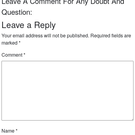
Leave A Comment For Any Doubt And
Question:
Leave a Reply
Your email address will not be published.
Required fields are
marked
*
Comment
*
Name
*