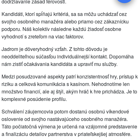
dodržiavanie zásad férovosti.
Kandidáti, ktorí spĺňajú kritériá, sa sa môžu uchádzať cez
svojho osobného manažéra alebo priamo cez zákaznícku
podporu. Náš kolektív následne každú žiadosť osobne
vyhodnotí s zreteľom na viac faktorov.
Jadrom je dôveryhodný vzťah. Z tohto dôvodu je
neoddeliteľnou súčasťou individuálnejší kontakt. Dopomáha
nám zistiť očakávania kandidáta a upraviť mu služby.
Medzi posudzované aspekty patrí konzistentnosť hry, prístup k
riziku a celková komunikácia s kasínom. Nehodnotíme len
množstvo financií, ale aj štýl, akým hráč k hre prichádza. Je to
komplexné posúdenie profilu.
Schválení záujemcovia potom dostanú osobnú víkendové
oslovenie od svojho nastávajúceho osobného manažéra.
Táto počiatočná výmena je určená na vzájomné predstavenie
a finalizáciu detailov partnerstva v priateľskejšej atmosfére.