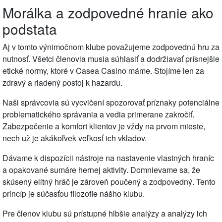
Morálka a zodpovedné hranie ako
podstata
Aj v tomto výnimočnom klube považujeme zodpovednú hru za
nutnosť. Všetci členovia musia súhlasiť a dodržiavať prísnejšie
etické normy, ktoré v Casea Casino máme. Stojíme len za
zdravý a riadený postoj k hazardu.
Naši správcovia sú vycvičení spozorovať príznaky potenciálne
problematického správania a vedia primerane zakročiť.
Zabezpečenie a komfort klientov je vždy na prvom mieste,
nech už je akákoľvek veľkosť ich vkladov.
Dávame k dispozícii nástroje na nastavenie vlastných hraníc
a opakované sumáre hernej aktivity. Domnievame sa, že
skúsený elitný hráč je zároveň poučený a zodpovedný. Tento
princíp je súčasťou filozofie nášho klubu.
Pre členov klubu sú prístupné hlbšie analýzy a analýzy ich