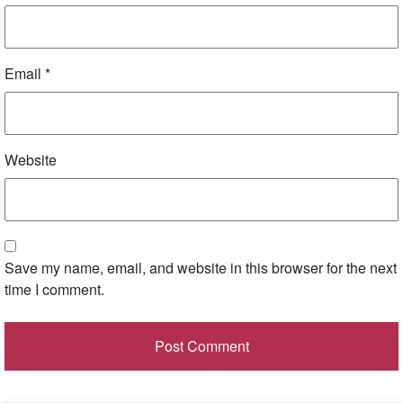
Email
*
Website
Save my name, email, and website in this browser for the next
time I comment.