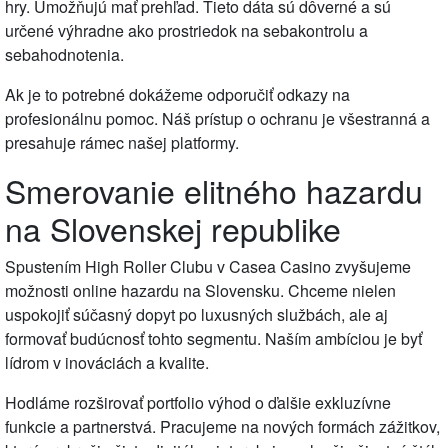
hry. Umožňujú mať prehľad. Tieto dáta sú dôverné a sú
určené výhradne ako prostriedok na sebakontrolu a
sebahodnotenia.
Ak je to potrebné dokážeme odporučiť odkazy na
profesionálnu pomoc. Náš prístup o ochranu je všestranná a
presahuje rámec našej platformy.
Smerovanie elitného hazardu
na Slovenskej republike
Spustením High Roller Clubu v Casea Casino zvyšujeme
možnosti online hazardu na Slovensku. Chceme nielen
uspokojiť súčasný dopyt po luxusných službách, ale aj
formovať budúcnosť tohto segmentu. Naším ambíciou je byť
lídrom v inováciách a kvalite.
Hodláme rozširovať portfolio výhod o ďalšie exkluzívne
funkcie a partnerstvá. Pracujeme na nových formách zážitkov,