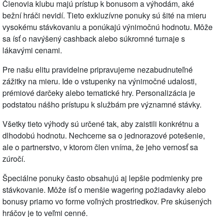
Členovia klubu majú prístup k bonusom a výhodám, aké
bežní hráči nevidí. Tieto exkluzívne ponuky sú šité na mieru
vysokému stávkovaniu a ponúkajú výnimočnú hodnotu. Môže
sa ísť o navýšený cashback alebo súkromné turnaje s
lákavými cenami.
Pre našu elitu pravidelne pripravujeme nezabudnuteľné
zážitky na mieru. Ide o vstupenky na výnimočné udalosti,
prémiové darčeky alebo tematické hry. Personalizácia je
podstatou nášho prístupu k službám pre významné stávky.
Všetky tieto výhody sú určené tak, aby zaistili konkrétnu a
dlhodobú hodnotu. Nechceme sa o jednorazové potešenie,
ale o partnerstvo, v ktorom člen vníma, že jeho vernosť sa
zúročí.
Špeciálne ponuky často obsahujú aj lepšie podmienky pre
stávkovanie. Môže ísť o menšie wagering požiadavky alebo
bonusy priamo vo forme voľných prostriedkov. Pre skúsených
hráčov je to veľmi cenné.