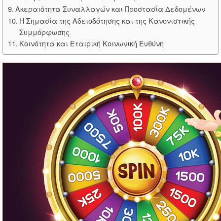
Ακεραιότητα Συναλλαγών και Προστασία Δεδομένων
Η Σημασία της Αδειοδότησης και της Κανονιστικής
Συμμόρφωσης
Κοινότητα και Εταιρική Κοινωνική Ευθύνη