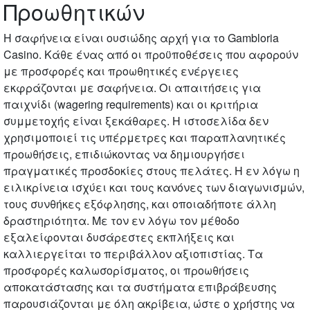
Προωθητικών
Η σαφήνεια είναι ουσιώδης αρχή για το Gambloria
Casino. Κάθε ένας από οι προϋποθέσεις που αφορούν
με προσφορές και προωθητικές ενέργειες
εκφράζονται με σαφήνεια. Οι απαιτήσεις για
παιχνίδι (wagering requirements) και οι κριτήρια
συμμετοχής είναι ξεκάθαρες. Η ιστοσελίδα δεν
χρησιμοποιεί τις υπέρμετρες και παραπλανητικές
προωθήσεις, επιδιώκοντας να δημιουργήσει
πραγματικές προσδοκίες στους πελάτες. Η εν λόγω η
ειλικρίνεια ισχύει και τους κανόνες των διαγωνισμών,
τους συνθήκες εξόφλησης, και οποιαδήποτε άλλη
δραστηριότητα. Με τον εν λόγω τον μέθοδο
εξαλείφονται δυσάρεστες εκπλήξεις και
καλλιεργείται το περιβάλλον αξιοπιστίας. Τα
προσφορές καλωσορίσματος, οι προωθήσεις
αποκατάστασης και τα συστήματα επιβράβευσης
παρουσιάζονται με όλη ακρίβεια, ώστε ο χρήστης να