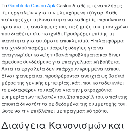
Το
Gambloria Casino Apk
Casino διαθέτει ένα πλήρες
σετ εργαλείων για την ελεγχόμενη τζόγαρ. Κάθε
παίκτης έχει τη δυνατότητα να καθορίσει προσωπικά
όρια για τις αναλήψεις του, τις ζημιές του ή τον χρόνο
που διαθέτει στο παιχνίδι. Προσφέρει επίσης τη
ικανότητα για αυτόματο αποκλεισμό. Η πλατφόρμα
παιχνιδιού παρέχει σαφείς οδηγίες για να
αναγνωρίσει κανείς πιθανά προβλήματα και δίνει
άμεσους συνδέσμους για επαγγελματική βοήθεια.
Αυτά τα εργαλεία δεν υπάρχουν κρυμμένα κάπου.
Είναι φανερά και προσφέρονται ανοιχτά ως βασικό
μέρος της γενικής εμπειρίας, κάτι που καταδεικνύει
το ενδιαφέρον του καζίνο για την μακροχρόνια
ευημερία των πελατών του. Στο προφίλ του, ο παίκτης
αποκτά δυνατότητα σε δεδομένα της συμμετοχής του,
ώστε να την επιβλέπει με πραγματικό τρόπο.
Διαύγεια Κανονισμών και