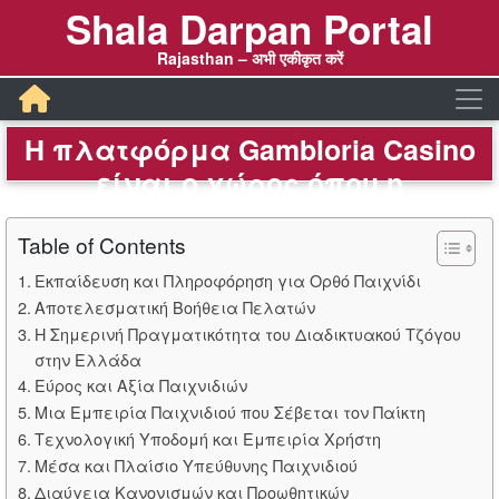
Shala Darpan Portal
Rajasthan – अभी एकीकृत करें
Η πλατφόρμα Gambloria Casino
είναι ο χώρος όπου η
Διασκέδαση δεν έχει
Περιορισμούς αλλά Πάντα Έχει
Table of Contents
Κανόνες στην Ελλάδα
Εκπαίδευση και Πληροφόρηση για Ορθό Παιχνίδι
Αποτελεσματική Βοήθεια Πελατών
Η Σημερινή Πραγματικότητα του Διαδικτυακού Τζόγου
στην Ελλάδα
Εύρος και Αξία Παιχνιδιών
Μια Εμπειρία Παιχνιδιού που Σέβεται τον Παίκτη
Τεχνολογική Υποδομή και Εμπειρία Χρήστη
Μέσα και Πλαίσιο Υπεύθυνης Παιχνιδιού
Διαύγεια Κανονισμών και Προωθητικών