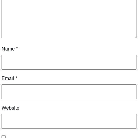
Name
*
Email
*
Website