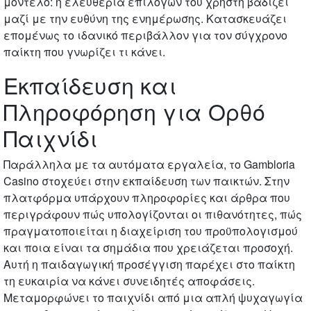
μοντέλο: η ελευθερία επιλογών του χρήστη βαδίζει
μαζί με την ευθύνη της ενημέρωσης. Κατασκευάζει
επομένως το ιδανικό περιβάλλον για τον σύγχρονο
παίκτη που γνωρίζει τι κάνει.
Εκπαίδευση και
Πληροφόρηση για Ορθό
Παιχνίδι
Παράλληλα με τα αυτόματα εργαλεία, το Gambloria
Casino στοχεύει στην εκπαίδευση των παικτών. Στην
πλατφόρμα υπάρχουν πληροφορίες και άρθρα που
περιγράφουν πώς υπολογίζονται οι πιθανότητες, πώς
πραγματοποιείται η διαχείριση του προϋπολογισμού
και ποια είναι τα σημάδια που χρειάζεται προσοχή.
Αυτή η παιδαγωγική προσέγγιση παρέχει στο παίκτη
τη ευκαιρία να κάνει συνειδητές αποφάσεις.
Μεταμορφώνει το παιχνίδι από μια απλή ψυχαγωγία