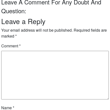
Leave A Comment For Any Doubt And
Question:
Leave a Reply
Your email address will not be published.
Required fields are
marked
*
Comment
*
Name
*