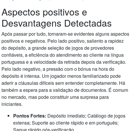
Aspectos positivos e
Desvantagens Detectadas
Após passar por tudo, tornaram-se evidentes alguns aspectos
positivos e negativos. Pelo lado positivo, saliento a rapidez
do depósito, a grande seleção de jogos de provedores
confiáveis, a eficiência do atendimento ao cliente na língua
portuguesa e a velocidade da retirada depois da verificação.
Pelo lado negativo, a pressão com o bónus na hora do
depósito é intensa. Um jogador menos familiarizado pode
aderir a cláusulas difíceis sem entender completamente. Há
também a espera para a validação de documentos. É comum
no mercado, mas pode constituir uma surpresa para
iniciantes.
Pontos Fortes:
Depósito imediato; Catálogo de jogos
extensa; Suporte ao cliente rápido e em português;
Saque rápido pós-verificação.