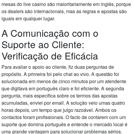
mesas do live casino são maioritariamente em inglês, porque
os dealers são internacionais, mas as regras e apostas são
iguais em qualquer lugar.
A Comunicação com o
Suporte ao Cliente:
Verificação de Eficácia
Para avaliar o apoio ao cliente, fiz duas perguntas de
propósito. A primeira foi pelo chat ao vivo. A questão foi
solucionada em menos de cinco minutos por um atendente
que digitava em português claro e foi eficiente. A segunda
pergunta, mais específica sobre os termos das apostas
acumuladas, enviei por email. A solução veio umas quatro
horas depois, um tempo que julgo razoável. Ambos os
contactos foram profissionais. O facto de contarem com um
suporte que domina português e entende o mercado local é
uma grande vantagem para solucionar problemas sérios.