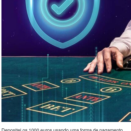
Depositei os 1000 euros usando uma forma de pagamento