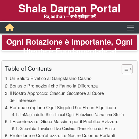
Shala Darpan Portal
Rajasthan – अभी एकीकृत करें
Ogni Rotazione è Importante, Ogni
Utente è Fondamentale al
Gangstasino Casino in Svizzera
Table of Contents
Un Saluto Elvetico al Gangstasino Casino
Bonus e Promozioni che Fanno la Differenza
Il Nostro Approccio: Ciascun Giocatore al Cuore
dell’Interesse
Per quale ragione Ogni Singolo Giro Ha un Significato
LaMagia delle Slot: In cui Ogni Rotazione Narra una Storia
L’Esperienza di Gioco Massima per il Pubblico Svizzero
Giochi da Tavolo e Live Casino: L’Emozione del Reale
Protezione e Correttezza: Le Nostre Colonne Portanti