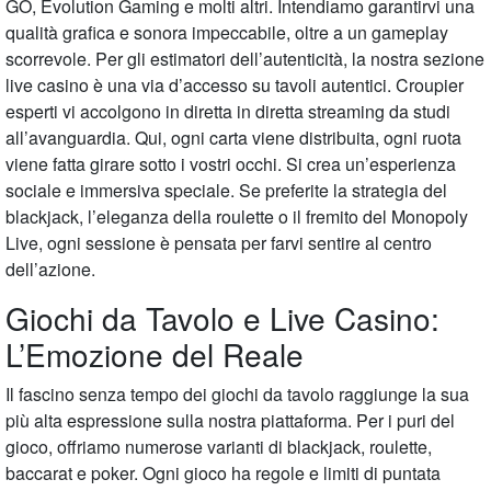
GO, Evolution Gaming e molti altri. Intendiamo garantirvi una
qualità grafica e sonora impeccabile, oltre a un gameplay
scorrevole. Per gli estimatori dell’autenticità, la nostra sezione
live casino è una via d’accesso su tavoli autentici. Croupier
esperti vi accolgono in diretta in diretta streaming da studi
all’avanguardia. Qui, ogni carta viene distribuita, ogni ruota
viene fatta girare sotto i vostri occhi. Si crea un’esperienza
sociale e immersiva speciale. Se preferite la strategia del
blackjack, l’eleganza della roulette o il fremito del Monopoly
Live, ogni sessione è pensata per farvi sentire al centro
dell’azione.
Giochi da Tavolo e Live Casino:
L’Emozione del Reale
Il fascino senza tempo dei giochi da tavolo raggiunge la sua
più alta espressione sulla nostra piattaforma. Per i puri del
gioco, offriamo numerose varianti di blackjack, roulette,
baccarat e poker. Ogni gioco ha regole e limiti di puntata