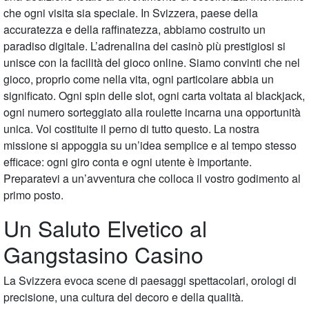
che ogni visita sia speciale. In Svizzera, paese della
accuratezza e della raffinatezza, abbiamo costruito un
paradiso digitale. L’adrenalina dei casinò più prestigiosi si
unisce con la facilità del gioco online. Siamo convinti che nel
gioco, proprio come nella vita, ogni particolare abbia un
significato. Ogni spin delle slot, ogni carta voltata al blackjack,
ogni numero sorteggiato alla roulette incarna una opportunità
unica. Voi costituite il perno di tutto questo. La nostra
missione si appoggia su un’idea semplice e al tempo stesso
efficace: ogni giro conta e ogni utente è importante.
Preparatevi a un’avventura che colloca il vostro godimento al
primo posto.
Un Saluto Elvetico al
Gangstasino Casino
La Svizzera evoca scene di paesaggi spettacolari, orologi di
precisione, una cultura del decoro e della qualità.