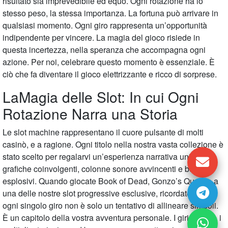
risultato sia imprevedibile ed equo. Ogni rotazione ha lo
stesso peso, la stessa importanza. La fortuna può arrivare in
qualsiasi momento. Ogni giro rappresenta un’opportunità
indipendente per vincere. La magia del gioco risiede in
questa incertezza, nella speranza che accompagna ogni
azione. Per noi, celebrare questo momento è essenziale. È
ciò che fa diventare il gioco elettrizzante e ricco di sorprese.
LaMagia delle Slot: In cui Ogni
Rotazione Narra una Storia
Le slot machine rappresentano il cuore pulsante di molti
casinò, e a ragione. Ogni titolo nella nostra vasta collezione è
stato scelto per regalarvi un’esperienza narrativa unica, con
grafiche coinvolgenti, colonne sonore avvincenti e bonus
esplosivi. Quando giocate Book of Dead, Gonzo’s Quest o a
una delle nostre slot progressive esclusive, ricordatevi che
ogni singolo giro non è solo un tentativo di allineare simboli.
È un capitolo della vostra avventura personale. I giri gratuiti, i