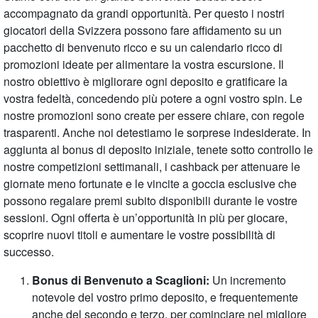
accompagnato da grandi opportunità. Per questo i nostri
giocatori della Svizzera possono fare affidamento su un
pacchetto di benvenuto ricco e su un calendario ricco di
promozioni ideate per alimentare la vostra escursione. Il
nostro obiettivo è migliorare ogni deposito e gratificare la
vostra fedeltà, concedendo più potere a ogni vostro spin. Le
nostre promozioni sono create per essere chiare, con regole
trasparenti. Anche noi detestiamo le sorprese indesiderate. In
aggiunta al bonus di deposito iniziale, tenete sotto controllo le
nostre competizioni settimanali, i cashback per attenuare le
giornate meno fortunate e le vincite a goccia esclusive che
possono regalare premi subito disponibili durante le vostre
sessioni. Ogni offerta è un’opportunità in più per giocare,
scoprire nuovi titoli e aumentare le vostre possibilità di
successo.
Bonus di Benvenuto a Scaglioni:
Un incremento
notevole del vostro primo deposito, e frequentemente
anche del secondo e terzo, per cominciare nel migliore