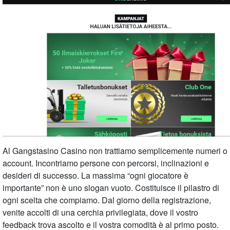
Al Gangstasino Casino non trattiamo semplicemente numeri o
account. Incontriamo persone con percorsi, inclinazioni e
desideri di successo. La massima “ogni giocatore è
importante” non è uno slogan vuoto. Costituisce il pilastro di
ogni scelta che compiamo. Dal giorno della registrazione,
venite accolti di una cerchia privilegiata, dove il vostro
feedback trova ascolto e il vostra comodità è al primo posto.