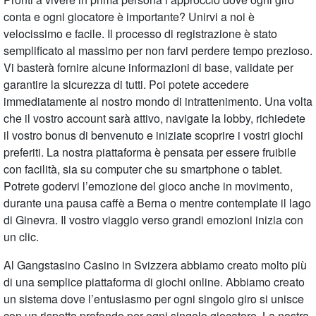
conta e ogni giocatore è importante? Unirvi a noi è
velocissimo e facile. Il processo di registrazione è stato
semplificato al massimo per non farvi perdere tempo prezioso.
Vi basterà fornire alcune informazioni di base, validate per
garantire la sicurezza di tutti. Poi potete accedere
immediatamente al nostro mondo di intrattenimento. Una volta
che il vostro account sarà attivo, navigate la lobby, richiedete
il vostro bonus di benvenuto e iniziate scoprire i vostri giochi
preferiti. La nostra piattaforma è pensata per essere fruibile
con facilità, sia su computer che su smartphone o tablet.
Potrete godervi l’emozione del gioco anche in movimento,
durante una pausa caffè a Berna o mentre contemplate il lago
di Ginevra. Il vostro viaggio verso grandi emozioni inizia con
un clic.
Al Gangstasino Casino in Svizzera abbiamo creato molto più
di una semplice piattaforma di giochi online. Abbiamo creato
un sistema dove l’entusiasmo per ogni singolo giro si unisce
con un rispetto profondo per ogni singolo giocatore. La nostra