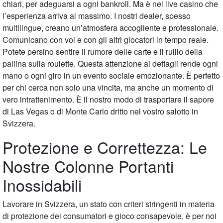
chiari, per adeguarsi a ogni bankroll. Ma è nel live casino che
l’esperienza arriva al massimo. I nostri dealer, spesso
multilingue, creano un’atmosfera accogliente e professionale.
Comunicano con voi e con gli altri giocatori in tempo reale.
Potete persino sentire il rumore delle carte e il rullio della
pallina sulla roulette. Questa attenzione ai dettagli rende ogni
mano o ogni giro in un evento sociale emozionante. È perfetto
per chi cerca non solo una vincita, ma anche un momento di
vero intrattenimento. È il nostro modo di trasportare il sapore
di Las Vegas o di Monte Carlo dritto nel vostro salotto in
Svizzera.
Protezione e Correttezza: Le
Nostre Colonne Portanti
Inossidabili
Lavorare in Svizzera, un stato con criteri stringenti in materia
di protezione dei consumatori e gioco consapevole, è per noi