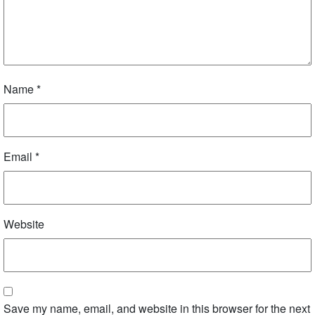
Name
*
Email
*
Website
Save my name, email, and website in this browser for the next