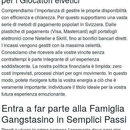
Comprendiamo l’importanza di gestire le proprie disponibilità
con efficienza e chiarezza. Per questo supportiamo una vasta
serie di metodi di pagamento popolari in Svizzera. Dalle
plastiche di pagamento (Visa, Mastercard) agli portafogli
elettronici come Neteller e Skrill, fino ai bonifici bancari diretti.
I incassi vengono gestiti con la massima celerità.
Conosciamo che ricevere alle vostre vincite senza
contrattempi è parte integrante di un’esperienza
soddisfacente. La nostra politica finanziaria è limpida: zero
costi imprevisti, processi chiari per ogni movimento. In questo
modo, potete rivolgere tutta la vostra energia a ciò che è
veramente importante: individuare il titolo ideale per la vostra
futura esperienza emozionante.
Entra a far parte alla Famiglia
Gangstasino in Semplici Passi
Pronti a vivere in prima persona l’approccio dove ogni giro