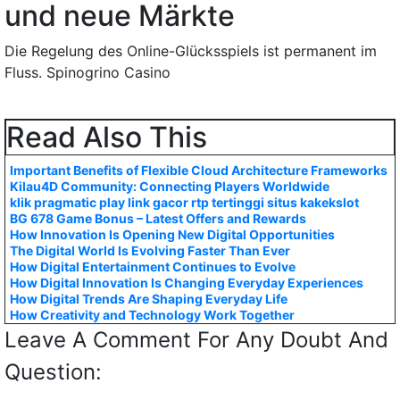
und neue Märkte
Die Regelung des Online-Glücksspiels ist permanent im
Fluss. Spinogrino Casino
Read Also This
Important Benefits of Flexible Cloud Architecture Frameworks
Kilau4D Community: Connecting Players Worldwide
klik pragmatic play link gacor rtp tertinggi situs kakekslot
BG 678 Game Bonus – Latest Offers and Rewards
How Innovation Is Opening New Digital Opportunities
The Digital World Is Evolving Faster Than Ever
How Digital Entertainment Continues to Evolve
How Digital Innovation Is Changing Everyday Experiences
How Digital Trends Are Shaping Everyday Life
How Creativity and Technology Work Together
Leave A Comment For Any Doubt And
Question: