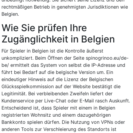
rechtmäßigen Betrieb in genehmigten Jurisdiktionen wie
Belgien.
Wie Sie prüfen Ihre
Zugänglichkeit in Belgien
Für Spieler in Belgien ist die Kontrolle äußerst
unkompliziert. Beim Öffnen der Seite spinogrinoo.eu/de-
be/ ermittelt das System von selbst die IP-Adresse und
führt bei Bedarf auf die belgische Version um. Ein
eindeutiger Hinweis auf die Lizenz der Belgischen
Glücksspielkommission auf der Website bestätigt die
Legitimität. Bei verbleibenden Zweifeln liefert der
Kundenservice per Live-Chat oder E-Mail rasch Auskunft.
Entscheidend ist, dass Spieler mit einem in Belgien
registrierten Wohnsitz und einem dazugehörigen
Bankkonto spielen dürfen. Die Nutzung von VPNs oder
anderen Tools zur Verschleierung des Standorts ist