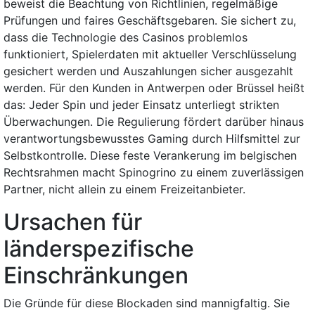
beweist die Beachtung von Richtlinien, regelmäßige
Prüfungen und faires Geschäftsgebaren. Sie sichert zu,
dass die Technologie des Casinos problemlos
funktioniert, Spielerdaten mit aktueller Verschlüsselung
gesichert werden und Auszahlungen sicher ausgezahlt
werden. Für den Kunden in Antwerpen oder Brüssel heißt
das: Jeder Spin und jeder Einsatz unterliegt strikten
Überwachungen. Die Regulierung fördert darüber hinaus
verantwortungsbewusstes Gaming durch Hilfsmittel zur
Selbstkontrolle. Diese feste Verankerung im belgischen
Rechtsrahmen macht Spinogrino zu einem zuverlässigen
Partner, nicht allein zu einem Freizeitanbieter.
Ursachen für
länderspezifische
Einschränkungen
Die Gründe für diese Blockaden sind mannigfaltig. Sie