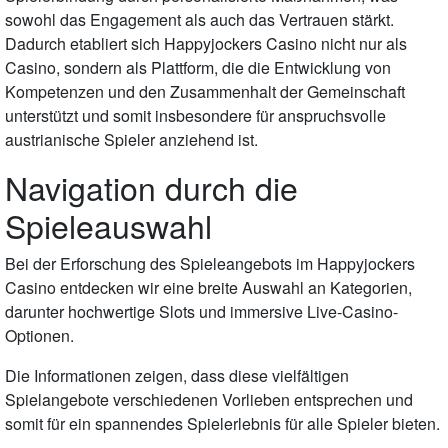
sowohl das Engagement als auch das Vertrauen stärkt.
Dadurch etabliert sich Happyjockers Casino nicht nur als
Casino, sondern als Plattform, die die Entwicklung von
Kompetenzen und den Zusammenhalt der Gemeinschaft
unterstützt und somit insbesondere für anspruchsvolle
austrianische Spieler anziehend ist.
Navigation durch die
Spieleauswahl
Bei der Erforschung des Spieleangebots im Happyjockers
Casino entdecken wir eine breite Auswahl an Kategorien,
darunter hochwertige Slots und immersive Live-Casino-
Optionen.
Die Informationen zeigen, dass diese vielfältigen
Spielangebote verschiedenen Vorlieben entsprechen und
somit für ein spannendes Spielerlebnis für alle Spieler bieten.