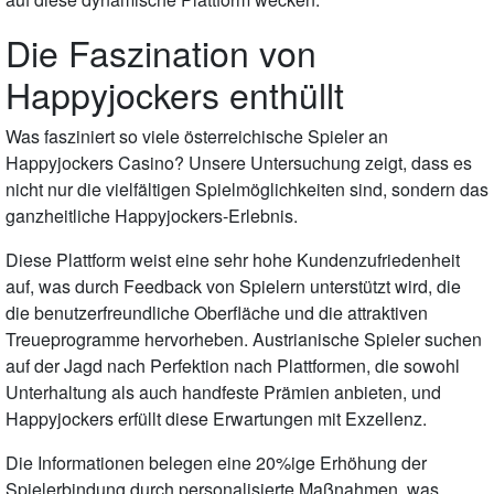
Die Faszination von
Happyjockers enthüllt
Was fasziniert so viele österreichische Spieler an
Happyjockers Casino? Unsere Untersuchung zeigt, dass es
nicht nur die vielfältigen Spielmöglichkeiten sind, sondern das
ganzheitliche Happyjockers-Erlebnis.
Diese Plattform weist eine sehr hohe Kundenzufriedenheit
auf, was durch Feedback von Spielern unterstützt wird, die
die benutzerfreundliche Oberfläche und die attraktiven
Treueprogramme hervorheben. Austrianische Spieler suchen
auf der Jagd nach Perfektion nach Plattformen, die sowohl
Unterhaltung als auch handfeste Prämien anbieten, und
Happyjockers erfüllt diese Erwartungen mit Exzellenz.
Die Informationen belegen eine 20%ige Erhöhung der
Spielerbindung durch personalisierte Maßnahmen, was