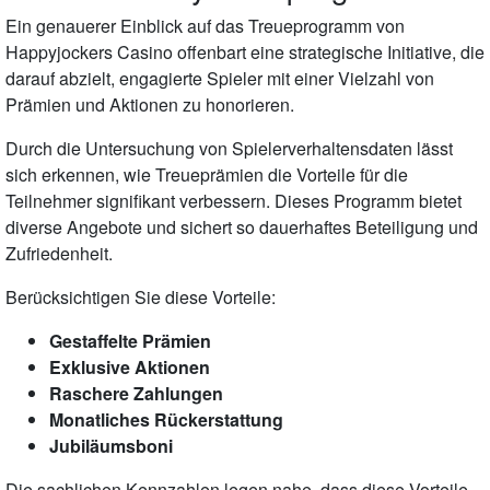
Ein genauerer Einblick auf das Treueprogramm von
Happyjockers Casino offenbart eine strategische Initiative, die
darauf abzielt, engagierte Spieler mit einer Vielzahl von
Prämien und Aktionen zu honorieren.
Durch die Untersuchung von Spielerverhaltensdaten lässt
sich erkennen, wie Treueprämien die Vorteile für die
Teilnehmer signifikant verbessern. Dieses Programm bietet
diverse Angebote und sichert so dauerhaftes Beteiligung und
Zufriedenheit.
Berücksichtigen Sie diese Vorteile:
Gestaffelte Prämien
Exklusive Aktionen
Raschere Zahlungen
Monatliches Rückerstattung
Jubiläumsboni
Die sachlichen Kennzahlen legen nahe, dass diese Vorteile