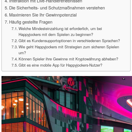
Interaktion mit Live-Händlererlebnissen
Die Sicherheits- und Schutzmaßnahmen verstehen
Maximieren Sie Ihr Gewinnpotenzial
Häufig gestellte Fragen
Welche Mindesteinzahlung ist erforderlich, um bei
Happyjockers mit dem Spielen zu beginnen?
Gibt es Kundensupportoptionen in verschiedenen Sprachen?
Wie geht Happyjockers mit Strategien zum sicheren Spielen
um?
Können Spieler ihre Gewinne mit Kryptowährung abheben?
Gibt es eine mobile App für Happyjockers-Nutzer?