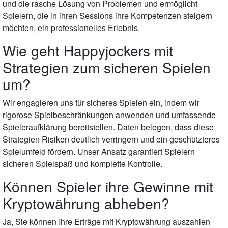
und die rasche Lösung von Problemen und ermöglicht
Spielern, die in ihren Sessions ihre Kompetenzen steigern
möchten, ein professionelles Erlebnis.
Wie geht Happyjockers mit
Strategien zum sicheren Spielen
um?
Wir engagieren uns für sicheres Spielen ein, indem wir
rigorose Spielbeschränkungen anwenden und umfassende
Spieleraufklärung bereitstellen. Daten belegen, dass diese
Strategien Risiken deutlich verringern und ein geschützteres
Spielumfeld fördern. Unser Ansatz garantiert Spielern
sicheren Spielspaß und komplette Kontrolle.
Können Spieler ihre Gewinne mit
Kryptowährung abheben?
Ja, Sie können Ihre Erträge mit Kryptowährung auszahlen