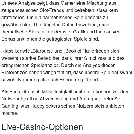
Unsere Analyse zeigt, dass Gamer eine Mischung aus
zeitgenössischen Slot-Trends und beliebten Klassikern
präferieren, um ein harmonisches Spielerlebnis zu
gewährleisten. Die jüngsten Daten beweisen, dass
thematische Slots mit modernster Grafik und innovativen
Bonusfunktionen die gefragtesten Spiele sind.
Klassiker wie „Starburst“ und „Book of Ra“ erfreuen sich
weiterhin starker Beliebtheit dank ihrer Simplizität und des
ertragreichen Spielprinzips. Durch die Analyse dieser
Präferenzen haben wir garantiert, dass unsere Spieleauswahl
sowohl Neuerung als auch Erinnerung fördert.
Als Fans, die nach Makellosigkeit suchen, erkennen wir den
Notwendigkeit an Abwechslung und Aufregung beim Slot-
Gaming, was Happyjockers seinen Nutzern stets anbieten
möchte.
Live-Casino-Optionen