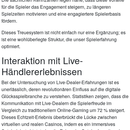
für die Spieler das Engagement steigern, zu längeren
Spielzeiten motivieren und eine engagiertere Spielerbasis
fördern.
Dieses Treuesystem ist nicht einfach nur eine Ergänzung; es
ist eine wohlüberlegte Struktur, die unser Spielerfahrung
optimiert.
Interaktion mit Live-
Händlererlebnissen
Bei der Untersuchung von Live-Dealer-Erfahrungen ist es
unerlässlich, deren revolutionären Einfluss auf die digitale
Glücksspielbranche zu verstehen. Statistiken zeigen, dass die
Kommunikation mit Live-Dealern die Spielerfreude im
Vergleich zu traditionellem Online-Gaming um 72 % steigert.
Dieses Echtzeit-Erlebnis überbrückt die Lücke zwischen
virtuellen und realen Casinos, indem es ein immersives