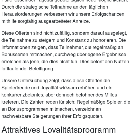
Durch die strategische Teilnahme an den täglichen
Herausforderungen verbessern wir unsere Erfolgschancen
mithilfe sorgfältig ausgearbeiteter Anreize.
Diese Offerten sind nicht zufällig, sondern darauf ausgelegt,
die Teilnahme zu steigern und Konstanz zu honorieren. Die
Informationen zeigen, dass Teilnehmer, die regelmäßig an
Bonusserien mitmachen, durchweg überlegene Ergebnisse
erreichen als jene, die dies nicht tun. Dies betont den Nutzen
fortlaufender Beteiligung.
Unsere Untersuchung zeigt, dass diese Offerten die
Spielerfreude und -loyalität wirksam erhöhen und ein
konkurrenzbetontes, aber dennoch belohnendes Milieu
kreieren. Die Zahlen reden für sich: Regelmäßige Spieler, die
an Bonusprogrammen mitmachen, verzeichnen
nachweisbare Steigerungen ihrer Erfolgsquoten.
Attraktives Loyalitätsprogramm