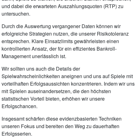
und dabei die erwarteten Auszahlungsquoten (RTP) zu
untersuchen.
Durch die Auswertung vergangener Daten können wir
erfolgreiche Strategien nutzen, die unserer Risikotoleranz
entsprechen. Klare Einsatzlimits gewährleisten einen
kontrollierten Ansatz, der für ein effizientes Bankroll-
Management unerlässlich ist.
Wir sollten uns auch die Details der
Spielwahrscheinlichkeiten aneignen und uns auf Spiele mit
vorteilhaften Erfolgsaussichten konzentrieren. Indem wir uns
mit Spielen auseinandersetzen, die den höchsten
statistischen Vorteil bieten, erhöhen wir unsere
Erfolgschancen.
Insgesamt schärfen diese evidenzbasierten Techniken
unseren Fokus und bereiten den Weg zu dauerhaften
Erfolgsserien.