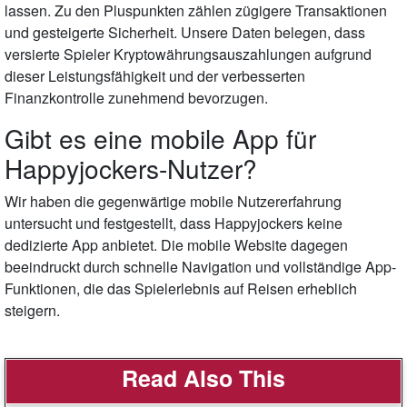
lassen. Zu den Pluspunkten zählen zügigere Transaktionen
und gesteigerte Sicherheit. Unsere Daten belegen, dass
versierte Spieler Kryptowährungsauszahlungen aufgrund
dieser Leistungsfähigkeit und der verbesserten
Finanzkontrolle zunehmend bevorzugen.
Gibt es eine mobile App für
Happyjockers-Nutzer?
Wir haben die gegenwärtige mobile Nutzererfahrung
untersucht und festgestellt, dass Happyjockers keine
dedizierte App anbietet. Die mobile Website dagegen
beeindruckt durch schnelle Navigation und vollständige App-
Funktionen, die das Spielerlebnis auf Reisen erheblich
steigern.
Read Also This