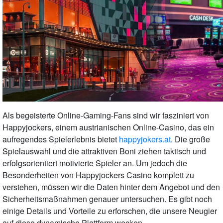
Als begeisterte Online-Gaming-Fans sind wir fasziniert von
Happyjockers, einem austrianischen Online-Casino, das ein
aufregendes Spielerlebnis bietet
happyjokers.at
. Die große
Spielauswahl und die attraktiven Boni ziehen taktisch und
erfolgsorientiert motivierte Spieler an. Um jedoch die
Besonderheiten von Happyjockers Casino komplett zu
verstehen, müssen wir die Daten hinter dem Angebot und den
Sicherheitsmaßnahmen genauer untersuchen. Es gibt noch
einige Details und Vorteile zu erforschen, die unsere Neugier
auf diese dynamische Plattform wecken.