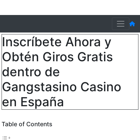
Shala Darpan Portal
Rajasthan – अभी एकीकृत करें
Inscríbete Ahora y
Obtén Giros Gratis
dentro de
Gangstasino Casino
en España
Table of Contents