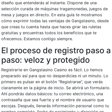
diseño que entenderás al instante. Dispone de una
selección curada de máquinas tragamonedas, juegos de
mesa y juegos en directo. En esta guía te mostramos
cómo exprimir todas las ventajas de Gangstasino, desde
que creas tu cuenta hasta que haces girar las ruletas
gratuitas y encuentras todos los beneficios que te
ofrecemos. Estamos contigo siempre.
El proceso de registro paso a
paso: veloz y protegido
Registrarte en Gangstasino Casino es fácil. Lo hemos
preparado así para que no desperdicies ni un minuto. Lo
primero es pulsar en el botón “Registrarse”, que verás
claramente en la página de inicio. Se abrirá un formulario.
Ahí pondrás datos básicos: tu correo electrónico, una
contraseña que sea fuerte y el nombre de usuario que
escojas. Después, llenarás información personal como tu
nombre completo, fecha de nacimiento y dirección en