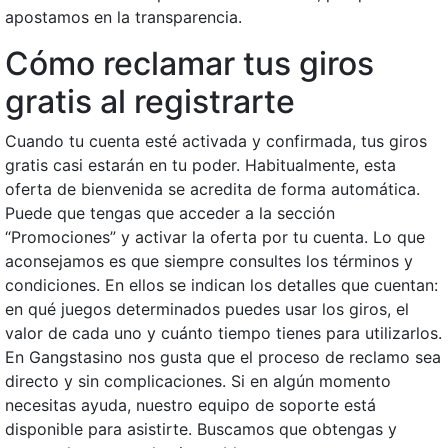
apostamos en la transparencia.
Cómo reclamar tus giros
gratis al registrarte
Cuando tu cuenta esté activada y confirmada, tus giros
gratis casi estarán en tu poder. Habitualmente, esta
oferta de bienvenida se acredita de forma automática.
Puede que tengas que acceder a la sección
“Promociones” y activar la oferta por tu cuenta. Lo que
aconsejamos es que siempre consultes los términos y
condiciones. En ellos se indican los detalles que cuentan:
en qué juegos determinados puedes usar los giros, el
valor de cada uno y cuánto tiempo tienes para utilizarlos.
En Gangstasino nos gusta que el proceso de reclamo sea
directo y sin complicaciones. Si en algún momento
necesitas ayuda, nuestro equipo de soporte está
disponible para asistirte. Buscamos que obtengas y