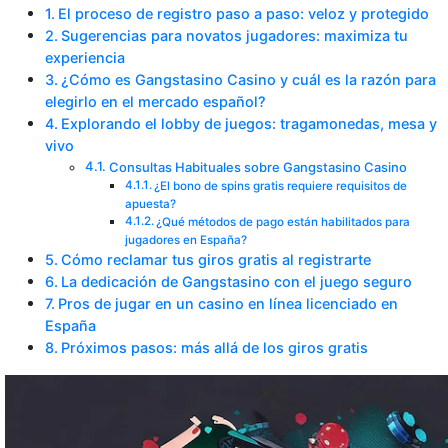
El proceso de registro paso a paso: veloz y protegido
Sugerencias para novatos jugadores: maximiza tu
experiencia
¿Cómo es Gangstasino Casino y cuál es la razón para
elegirlo en el mercado español?
Explorando el lobby de juegos: tragamonedas, mesa y
vivo
Consultas Habituales sobre Gangstasino Casino
¿El bono de spins gratis requiere requisitos de
apuesta?
¿Qué métodos de pago están habilitados para
jugadores en España?
Cómo reclamar tus giros gratis al registrarte
La dedicación de Gangstasino con el juego seguro
Pros de jugar en un casino en línea licenciado en
España
Próximos pasos: más allá de los giros gratis