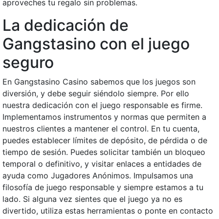
aproveches tu regalo sin problemas.
La dedicación de
Gangstasino con el juego
seguro
En Gangstasino Casino sabemos que los juegos son
diversión, y debe seguir siéndolo siempre. Por ello
nuestra dedicación con el juego responsable es firme.
Implementamos instrumentos y normas que permiten a
nuestros clientes a mantener el control. En tu cuenta,
puedes establecer límites de depósito, de pérdida o de
tiempo de sesión. Puedes solicitar también un bloqueo
temporal o definitivo, y visitar enlaces a entidades de
ayuda como Jugadores Anónimos. Impulsamos una
filosofía de juego responsable y siempre estamos a tu
lado. Si alguna vez sientes que el juego ya no es
divertido, utiliza estas herramientas o ponte en contacto