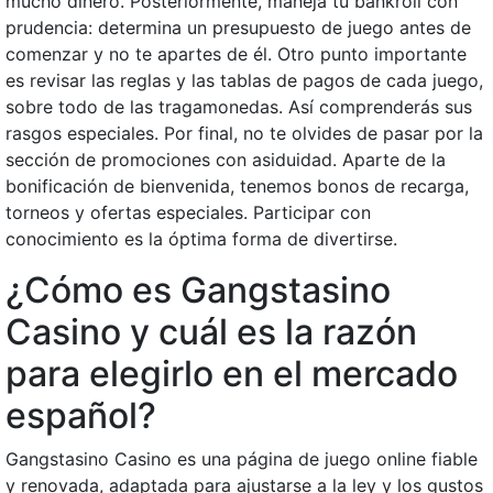
mucho dinero. Posteriormente, maneja tu bankroll con
prudencia: determina un presupuesto de juego antes de
comenzar y no te apartes de él. Otro punto importante
es revisar las reglas y las tablas de pagos de cada juego,
sobre todo de las tragamonedas. Así comprenderás sus
rasgos especiales. Por final, no te olvides de pasar por la
sección de promociones con asiduidad. Aparte de la
bonificación de bienvenida, tenemos bonos de recarga,
torneos y ofertas especiales. Participar con
conocimiento es la óptima forma de divertirse.
¿Cómo es Gangstasino
Casino y cuál es la razón
para elegirlo en el mercado
español?
Gangstasino Casino es una página de juego online fiable
y renovada, adaptada para ajustarse a la ley y los gustos