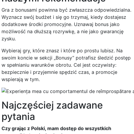
Gra z bonusami powinna być zwłaszcza odpowiedzialna.
Wyznacz swój budżet i się go trzymaj, kiedy dostajesz
dodatkowe środki promocyjne. Uznawaj bonus jako
możliwość na dłuższą rozrywkę, a nie jako gwarancję
zysku.
Wybieraj gry, które znasz i które po prostu lubisz. Na
swoim koncie w sekcji „Bonusy” potrafisz śledzić postęp
w spełnianiu warunków obrotu. Cel jest oczywisty:
bezpiecznie i przyjemnie spędzić czas, a promocje
wspierają w tym.
Najczęściej zadawane
pytania
Czy grając z Polski, mam dostęp do wszystkich