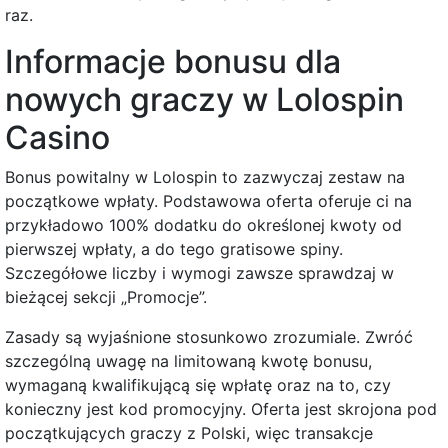
raz.
Informacje bonusu dla
nowych graczy w Lolospin
Casino
Bonus powitalny w Lolospin to zazwyczaj zestaw na
początkowe wpłaty. Podstawowa oferta oferuje ci na
przykładowo 100% dodatku do określonej kwoty od
pierwszej wpłaty, a do tego gratisowe spiny.
Szczegółowe liczby i wymogi zawsze sprawdzaj w
bieżącej sekcji „Promocje”.
Zasady są wyjaśnione stosunkowo zrozumiale. Zwróć
szczególną uwagę na limitowaną kwotę bonusu,
wymaganą kwalifikującą się wpłatę oraz na to, czy
konieczny jest kod promocyjny. Oferta jest skrojona pod
początkujących graczy z Polski, więc transakcje