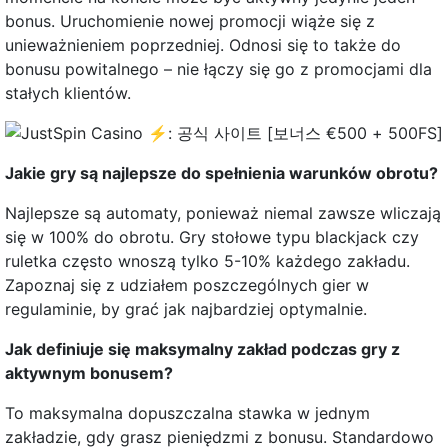
bonus. Uruchomienie nowej promocji wiąże się z
unieważnieniem poprzedniej. Odnosi się to także do
bonusu powitalnego – nie łączy się go z promocjami dla
stałych klientów.
Jakie gry są najlepsze do spełnienia warunków obrotu?
Najlepsze są automaty, ponieważ niemal zawsze wliczają
się w 100% do obrotu. Gry stołowe typu blackjack czy
ruletka często wnoszą tylko 5-10% każdego zakładu.
Zapoznaj się z udziałem poszczególnych gier w
regulaminie, by grać jak najbardziej optymalnie.
Jak definiuje się maksymalny zakład podczas gry z
aktywnym bonusem?
To maksymalna dopuszczalna stawka w jednym
zakładzie, gdy grasz pieniędzmi z bonusu. Standardowo