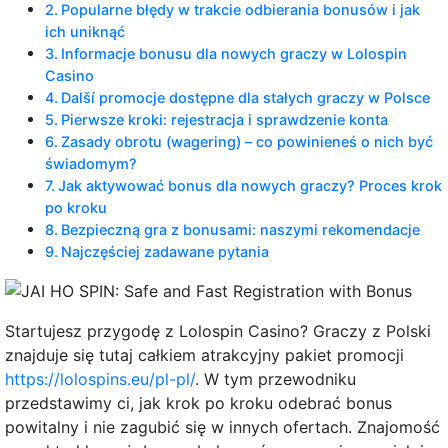
Popularne błędy w trakcie odbierania bonusów i jak
ich uniknąć
Informacje bonusu dla nowych graczy w Lolospin
Casino
Další promocje dostępne dla stałych graczy w Polsce
Pierwsze kroki: rejestracja i sprawdzenie konta
Zasady obrotu (wagering) – co powinieneś o nich być
świadomym?
Jak aktywować bonus dla nowych graczy? Proces krok
po kroku
Bezpieczną gra z bonusami: naszymi rekomendacje
Najczęściej zadawane pytania
Startujesz przygodę z Lolospin Casino? Graczy z Polski
znajduje się tutaj całkiem atrakcyjny pakiet promocji
https://lolospins.eu/pl-pl/
. W tym przewodniku
przedstawimy ci, jak krok po kroku odebrać bonus
powitalny i nie zagubić się w innych ofertach. Znajomość