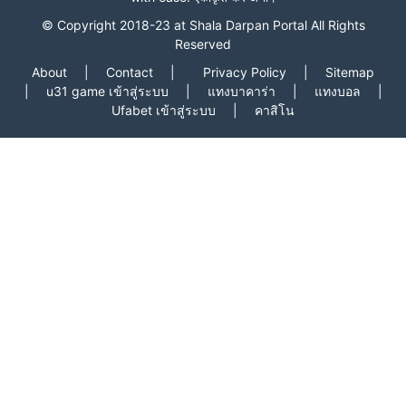
© Copyright 2018-23 at Shala Darpan Portal All Rights
Reserved
About
|
Contact
|
Privacy Policy
|
Sitemap
|
u31 game เข้าสู่ระบบ
|
แทงบาคาร่า
|
แทงบอล
|
Ufabet เข้าสู่ระบบ
|
คาสิโน