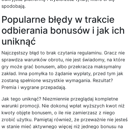
spodobają.
Popularne błędy w trakcie
odbierania bonusów i jak ich
uniknąć
Najczęstszy błąd to brak czytania regulaminu. Gracz nie
sprawdza warunków obrotu, nie jest świadomy, na które
gry może grać bonusem, albo przekracza maksymalny
zakład. Inna pomyłka to żądanie wypłaty, przed tym jak
zostaną spełnione wszystkie wymagania. Rezultat?
Premia i wygrane przepadają.
Jak tego uniknąć? Niezmiennie przeglądaj kompletne
warunki promocji. Nie dokonuj wpłat wyższych kwot niż
kwoty objęte bonusem, o ile nie zamierzasz z niego
zrobić użytku. Pamiętaj również, że przeważnie nie jesteś
w stanie mieć aktywnego więcej niż jednego bonusu na