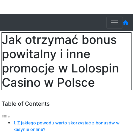
Shala Darpan Portal
Rajasthan – अभी एकीकृत करें
Jak otrzymać bonus
powitalny i inne
promocje w Lolospin
Casino w Polsce
Table of Contents
Z jakiego powodu warto skorzystać z bonusów w
kasynie online?