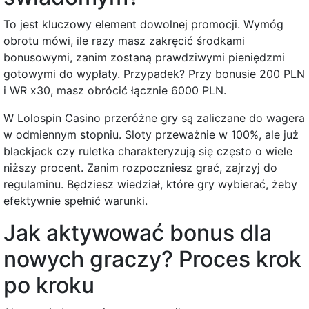
To jest kluczowy element dowolnej promocji. Wymóg
obrotu mówi, ile razy masz zakręcić środkami
bonusowymi, zanim zostaną prawdziwymi pieniędzmi
gotowymi do wypłaty. Przypadek? Przy bonusie 200 PLN
i WR x30, masz obrócić łącznie 6000 PLN.
W Lolospin Casino przeróżne gry są zaliczane do wagera
w odmiennym stopniu. Sloty przeważnie w 100%, ale już
blackjack czy ruletka charakteryzują się często o wiele
niższy procent. Zanim rozpoczniesz grać, zajrzyj do
regulaminu. Będziesz wiedział, które gry wybierać, żeby
efektywnie spełnić warunki.
Jak aktywować bonus dla
nowych graczy? Proces krok
po kroku