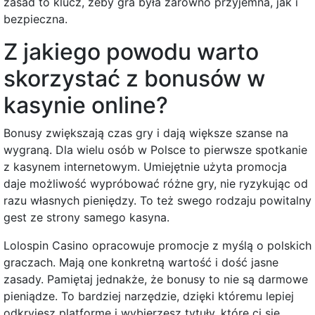
zasad to klucz, żeby gra była zarówno przyjemna, jak i
bezpieczna.
Z jakiego powodu warto
skorzystać z bonusów w
kasynie online?
Bonusy zwiększają czas gry i dają większe szanse na
wygraną. Dla wielu osób w Polsce to pierwsze spotkanie
z kasynem internetowym. Umiejętnie użyta promocja
daje możliwość wypróbować różne gry, nie ryzykując od
razu własnych pieniędzy. To też swego rodzaju powitalny
gest ze strony samego kasyna.
Lolospin Casino opracowuje promocje z myślą o polskich
graczach. Mają one konkretną wartość i dość jasne
zasady. Pamiętaj jednakże, że bonusy to nie są darmowe
pieniądze. To bardziej narzędzie, dzięki któremu lepiej
odkryjesz platformę i wybierzesz tytuły, które ci się