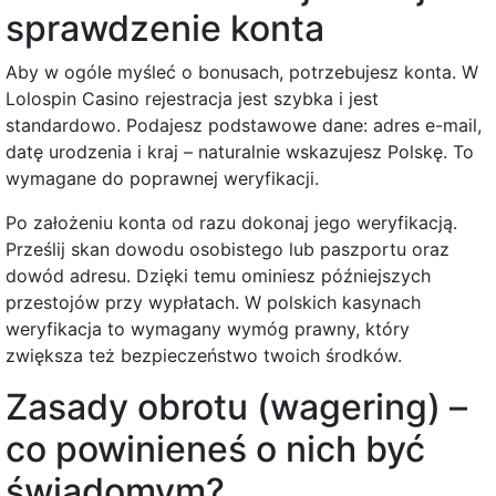
sprawdzenie konta
Aby w ogóle myśleć o bonusach, potrzebujesz konta. W
Lolospin Casino rejestracja jest szybka i jest
standardowo. Podajesz podstawowe dane: adres e-mail,
datę urodzenia i kraj – naturalnie wskazujesz Polskę. To
wymagane do poprawnej weryfikacji.
Po założeniu konta od razu dokonaj jego weryfikacją.
Prześlij skan dowodu osobistego lub paszportu oraz
dowód adresu. Dzięki temu ominiesz późniejszych
przestojów przy wypłatach. W polskich kasynach
weryfikacja to wymagany wymóg prawny, który
zwiększa też bezpieczeństwo twoich środków.
Zasady obrotu (wagering) –
co powinieneś o nich być
świadomym?