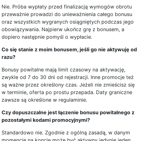
Nie. Próba wypłaty przed finalizacją wymogów obrotu
przeważnie prowadzi do unieważnienia całego bonusu
oraz wszystkich wygranych osiągniętych podczas jego
obowiązywania. Najpierw ukończ grę z bonusem, a
dopiero następnie pomyśl o wypłacie.
Co się stanie z moim bonusem, jeśli go nie aktywuję od
razu?
Bonusy powitalne mają limit czasowy na aktywację,
zwykle od 7 do 30 dni od rejestracji. Inne promocje też
są ważne przez określony czas. Jeżeli nie zmieścisz się
w terminie, oferta po prostu przepada. Daty graniczne
zawsze są określone w regulaminie.
Czy dopuszczalne jest łączenie bonusu powitalnego z
pozostałymi kodami promocyjnymi?
Standardowo nie. Zgodnie z ogólną zasadą, w danym
momencie na koncie może być aktywny jedynie jeden