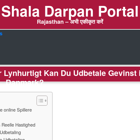
Shala Darpan Portal
Rajasthan – अभी एकीकृत करें
s
 Lynhurtigt Kan Du Udbetale Gevinst 
Danmark?
 online Spillere
 Reelle Hastighed
 Udbetaling
ge Udbetaling