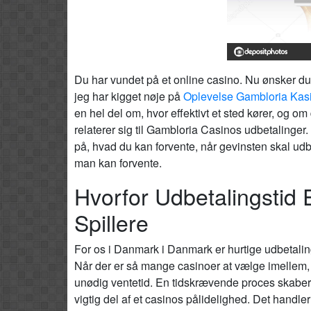
Du har vundet på et online casino. Nu ønsker du b
jeg har kigget nøje på
Oplevelse Gambloria Kas
en hel del om, hvor effektivt et sted kører, og 
relaterer sig til Gambloria Casinos udbetalinger.
på, hvad du kan forvente, når gevinsten skal udb
man kan forvente.
Hvorfor Udbetalingstid 
Spillere
For os i Danmark i Danmark er hurtige udbetalinge
Når der er så mange casinoer at vælge imellem,
unødig ventetid. En tidskrævende proces skaber 
vigtig del af et casinos pålidelighed. Det handler 