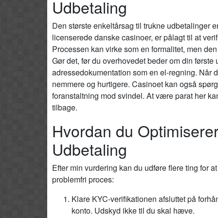
Udbetaling
Den største enkeltårsag til trukne udbetalinger er
licenserede danske casinoer, er pålagt til at v
Processen kan virke som en formalitet, men den e
Gør det, før du overhovedet beder om din første u
adressedokumentation som en el-regning. Når de
nemmere og hurtigere. Casinoet kan også spørg
foranstaltning mod svindel. At være parat her ka
tilbage.
Hvordan du Optimiserer
Udbetaling
Efter min vurdering kan du udføre flere ting for at
problemfri proces:
Klare KYC-verifikationen afsluttet på forh
konto. Udskyd ikke til du skal hæve.