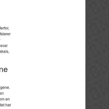
erfor,
fslører
r
 svar
aksis,
ine
ngene.
den
som en
det har