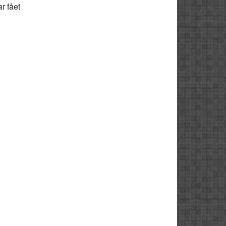
r fået