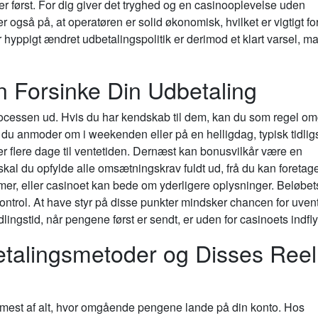
 først. For dig giver det tryghed og en casinooplevelse uden
 også på, at operatøren er solid økonomisk, hvilket er vigtigt fo
 hyppigt ændret udbetalingspolitik er derimod et klart varsel, m
n Forsinke Din Udbetaling
processen ud. Hvis du har kendskab til dem, kan du som regel o
 du anmoder om i weekenden eller på en helligdag, typisk tidlig
r flere dage til ventetiden. Dernæst kan bonusvilkår være en
kal du opfylde alle omsætningskrav fuldt ud, frå du kan foretag
mer, eller casinoet kan bede om yderligere oplysninger. Beløbet
ntrol. At have styr på disse punkter mindsker chancen for uve
lingstid, når pengene først er sendt, er uden for casinoets indfl
talingsmetoder og Disses Reel
 mest af alt, hvor omgående pengene lande på din konto. Hos