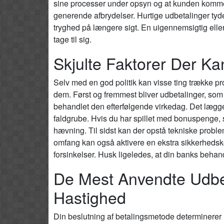
sine processer under opsyn og at kunden kommer
generende afbrydelser. Hurtige udbetalinger tyder
tryghed på længere sigt. En uigennemsigtig eller
tage til sig.
Skjulte Faktorer Der Ka
Selv med en god politik kan visse ting trække 
dem. Først og fremmest bliver udbetalinger, som
behandlet den efterfølgende virkedag. Det lægge
faldgrube. Hvis du har spillet med bonuspenge, s
hævning. Til sidst kan der opstå tekniske proble
omfang kan også aktivere en ekstra sikkerhedsko
forsinkelser. Husk ligeledes, at din banks behand
De Mest Anvendte Udbe
Hastighed
Din beslutning af betalingsmetode determinerer