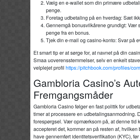
Vælg en e-wallet som din primære udbetaling
penge.
Foretag udbetaling på en hverdag: Sæt ikk
Gennemgå bonusvilkårene grundigt: Vær si
penge fra en bonus.
Tjek din e-mail og casino-konto: Svar på 
Et smart tip er at sørge for, at navnet på din ca
Smaa uoverensstemmelser, selv en enkelt stavefe
velplejet profil
https://pitchbook.com/profiles/c
Gambloria Casino’s Auto
Fremgangsmåder
Gambloria Casino følger en fast politik for udbetal
timer at processere en udbetalingsanmodning. De
forespørgsel. Vær opmærksom på, at denne tid kun
accepteret det, kommer an på resten af, hvilken
have gennemført identitetsverifikation (KYC), fø