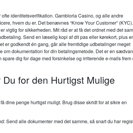
 ofte identitetsverifikation. Gambloria Casino, og alle andre
erificere, hvem du er. Det benævnes “Know Your Customer” (KYC).
r vigtig for sikkerheden. Mit råd er at få det ordnet med det sa
dbetaling. Send en læselig kopi af dit pas eller kørekort, plus e
t er godkendt én gang, går alle fremtidige udbetalinger meget
e om dokumentation for din betalingsmetode. Det er en sædvan
n spare dig for dage med forsinkelse og irriterende e-mails frem
 Du for den Hurtigst Mulige
 få dine penge hurtigst muligt. Brug disse skridt for at sikre en
ånd: Send alle dokumenter med det samme, så snart du har regist