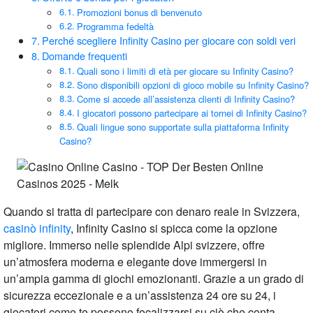
Promozioni bonus di benvenuto
Programma fedeltà
Perché scegliere Infinity Casino per giocare con soldi veri
Domande frequenti
Quali sono i limiti di età per giocare su Infinity Casino?
Sono disponibili opzioni di gioco mobile su Infinity Casino?
Come si accede all’assistenza clienti di Infinity Casino?
I giocatori possono partecipare ai tornei di Infinity Casino?
Quali lingue sono supportate sulla piattaforma Infinity
Casino?
Quando si tratta di partecipare con denaro reale in Svizzera,
casinò infinity
, Infinity Casino si spicca come la opzione
migliore. Immerso nelle splendide Alpi svizzere, offre
un’atmosfera moderna e elegante dove immergersi in
un’ampia gamma di giochi emozionanti. Grazie a un grado di
sicurezza eccezionale e a un’assistenza 24 ore su 24, i
giocatori come te possono focalizzarsi su ciò che conta