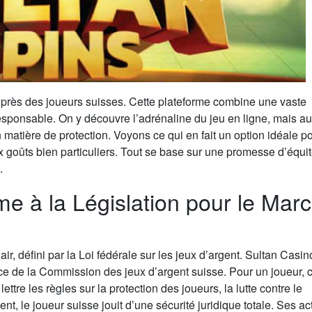
uprès des joueurs suisses. Cette plateforme combine une vaste
esponsable. On y découvre l’adrénaline du jeu en ligne, mais au
 matière de protection. Voyons ce qui en fait un option idéale po
goûts bien particuliers. Tout se base sur une promesse d’équit
.
e à la Législation pour le Mar
ir, défini par la Loi fédérale sur les jeux d’argent. Sultan Casi
nce de la Commission des jeux d’argent suisse. Pour un joueur, c
ettre les règles sur la protection des joueurs, la lutte contre le
nt, le joueur suisse jouit d’une sécurité juridique totale. Ses act