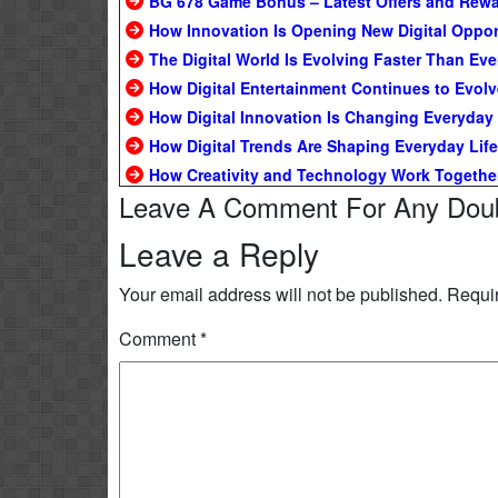
BG 678 Game Bonus – Latest Offers and Rew
How Innovation Is Opening New Digital Oppor
The Digital World Is Evolving Faster Than Eve
How Digital Entertainment Continues to Evolv
How Digital Innovation Is Changing Everyday
How Digital Trends Are Shaping Everyday Life
How Creativity and Technology Work Togethe
Leave A Comment For Any Doub
Leave a Reply
Your email address will not be published.
Requir
Comment
*