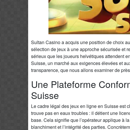
Sultan Casino a acquis une position de choix a
sélection de jeux à une approche sécurisée et r
sérieux que les joueurs helvétiques attendent en
Suisse, un marché aux exigences élevées et aux 
transparence, que nous allons examiner de près
Une Plateforme Conform
Suisse
Le cadre légal des jeux en ligne en Suisse est cla
trouve pas en eaux troubles : il détient une lice
base. Cela signifie que l’opérateur applique à la l
blanchiment et l’intégrité des parties. Concrèteme