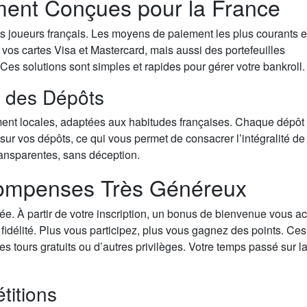
ent Conçues pour la France
es joueurs français. Les moyens de paiement les plus courants e
os cartes Visa et Mastercard, mais aussi des portefeuilles
Ces solutions sont simples et rapides pour gérer votre bankroll.
té des Dépôts
ent locales, adaptées aux habitudes françaises. Chaque dépôt 
 sur vos dépôts, ce qui vous permet de consacrer l’intégralité de
ransparentes, sans déception.
ompenses Très Généreux
e. À partir de votre inscription, un bonus de bienvenue vous ac
délité. Plus vous participez, plus vous gagnez des points. Ces
es tours gratuits ou d’autres privilèges. Votre temps passé sur l
titions