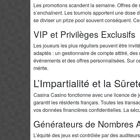
Les promotions scandent la semaine. Offres de r
s’enchaînent. Les tournois apportent une dose 
se diviser un prize pool souvent conséquent. Ce
VIP et Privilèges Exclusifs
Les joueurs les plus réguliers peuvent être invit
adaptés : un gestionnaire de compte attitré, des 
événements et des offres personnalisées. Sur ce ca
mérite.
L’Impartialité et la Sûre
Casina Casino fonctionne avec une licence de je
garantit les résidents français. Toutes les transa
vos données financières confidentielles. La sécur
Générateurs de Nombres Al
L’équité des jeux est contrôlée par des auditeur