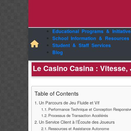
Educational Programs & Initiative
School Information & Resources
Student & Staff Services
Blog
Le Casino Casina : Vitesse,
Table of Contents
Un Parcours de Jeu Fluide et Vif
Performance Technique et Conception Responsiv
Processus de Transaction Accélérés
Un Service Client à l’Écoute des Joueurs
Ressources et Assistance Autonome