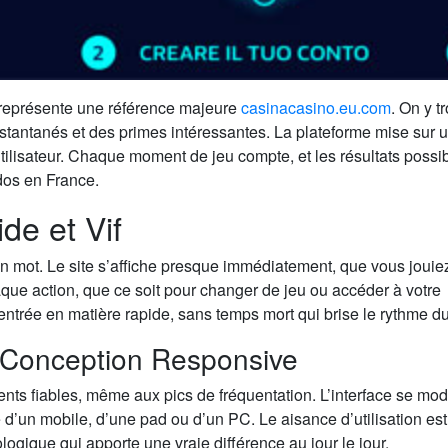
représente une référence majeure
casinacasino.eu.com
. On y t
antanés et des primes intéressantes. La plateforme mise sur 
tilisateur. Chaque moment de jeu compte, et les résultats possi
dos en France.
de et Vif
in mot. Le site s’affiche presque immédiatement, que vous jouie
que action, que ce soit pour changer de jeu ou accéder à votre
entrée en matière rapide, sans temps mort qui brise le rythme du
 Conception Responsive
ents fiables, même aux pics de fréquentation. L’interface se mo
e d’un mobile, d’une pad ou d’un PC. Le aisance d’utilisation est
ologique qui apporte une vraie différence au jour le jour.