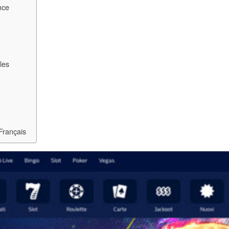
nce
les
Français