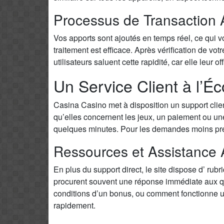
Processus de Transaction 
Vos apports sont ajoutés en temps réel, ce qui vous
traitement est efficace. Après vérification de vo
utilisateurs saluent cette rapidité, car elle leur
Un Service Client à l’É
Casina Casino met à disposition un support clien
qu’elles concernent les jeux, un paiement ou un
quelques minutes. Pour les demandes moins press
Ressources et Assistance
En plus du support direct, le site dispose d’ ru
procurent souvent une réponse immédiate aux que
conditions d’un bonus, ou comment fonctionne u
rapidement.