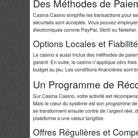
Des Méthodes de Paiem
Casina Casino simplifie les transactions pour s
sécurisés sont acceptés. Vous pouvez employer v
électroniques comme PayPal, Skrill ou Neteller. 
Options Locales et Fiabili
Le casino a aussi inclus des méthodes de paiem
garanti. En outre, le casino n’applique zéro frais
budget au jeu. Les conditions financières sont t
Un Programme de Réc
Sur Casina Casino, votre activité est récompensé
Mais le cœur du système est son programme de fi
se transforment ensuite contre de l’argent réel, d
plateforme a une valeur tangible.
Offres Régulières et Compé