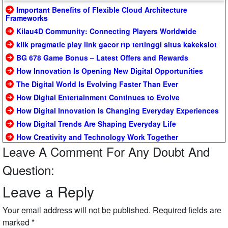
Important Benefits of Flexible Cloud Architecture
Frameworks
Kilau4D Community: Connecting Players Worldwide
klik pragmatic play link gacor rtp tertinggi situs kakekslot
BG 678 Game Bonus – Latest Offers and Rewards
How Innovation Is Opening New Digital Opportunities
The Digital World Is Evolving Faster Than Ever
How Digital Entertainment Continues to Evolve
How Digital Innovation Is Changing Everyday Experiences
How Digital Trends Are Shaping Everyday Life
How Creativity and Technology Work Together
Leave A Comment For Any Doubt And
Question:
Leave a Reply
Your email address will not be published.
Required fields are
marked
*