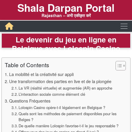
Shala Darpan Portal
Rajasthan – अभी एकीकृत करें
Le devenir du jeu en ligne en
Belgique avec Lolospin Casino
Table of Contents
La mobilité et la créativité sur appli
Une transformation des parties en live et de la plongée
La VR (réalité virtuelle) et augmentée (AR) en approche
L’interaction sociale comme élément clé
Questions Fréquentes
Lolospin Casino opère-t-il légalement en Belgique ?
Quels sont les méthodes de paiement disponibles pour les
Belges ?
De quelle manière Lolospin favorise-t-il le jeu responsable ?
Offrez-vous des jeux de casino en direct (Live) ?