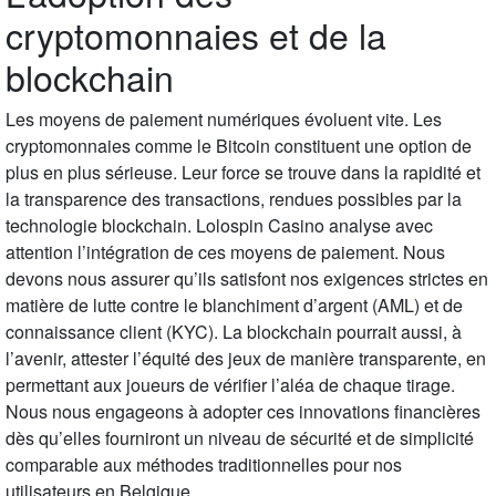
cryptomonnaies et de la
blockchain
Les moyens de paiement numériques évoluent vite. Les
cryptomonnaies comme le Bitcoin constituent une option de
plus en plus sérieuse. Leur force se trouve dans la rapidité et
la transparence des transactions, rendues possibles par la
technologie blockchain. Lolospin Casino analyse avec
attention l’intégration de ces moyens de paiement. Nous
devons nous assurer qu’ils satisfont nos exigences strictes en
matière de lutte contre le blanchiment d’argent (AML) et de
connaissance client (KYC). La blockchain pourrait aussi, à
l’avenir, attester l’équité des jeux de manière transparente, en
permettant aux joueurs de vérifier l’aléa de chaque tirage.
Nous nous engageons à adopter ces innovations financières
dès qu’elles fourniront un niveau de sécurité et de simplicité
comparable aux méthodes traditionnelles pour nos
utilisateurs en Belgique.