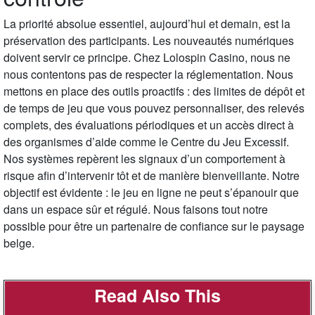
La priorité absolue essentiel, aujourd’hui et demain, est la
préservation des participants. Les nouveautés numériques
doivent servir ce principe. Chez Lolospin Casino, nous ne
nous contentons pas de respecter la réglementation. Nous
mettons en place des outils proactifs : des limites de dépôt et
de temps de jeu que vous pouvez personnaliser, des relevés
complets, des évaluations périodiques et un accès direct à
des organismes d’aide comme le Centre du Jeu Excessif.
Nos systèmes repèrent les signaux d’un comportement à
risque afin d’intervenir tôt et de manière bienveillante. Notre
objectif est évidente : le jeu en ligne ne peut s’épanouir que
dans un espace sûr et régulé. Nous faisons tout notre
possible pour être un partenaire de confiance sur le paysage
belge.
Read Also This