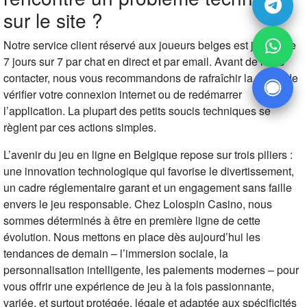
sur le site ?
Notre service client réservé aux joueurs belges est joignable
7 jours sur 7 par chat en direct et par email. Avant de nous
contacter, nous vous recommandons de rafraîchir la page, de
vérifier votre connexion internet ou de redémarrer
l’application. La plupart des petits soucis techniques se
règlent par ces actions simples.
L’avenir du jeu en ligne en Belgique repose sur trois piliers :
une innovation technologique qui favorise le divertissement,
un cadre réglementaire garant et un engagement sans faille
envers le jeu responsable. Chez Lolospin Casino, nous
sommes déterminés à être en première ligne de cette
évolution. Nous mettons en place dès aujourd’hui les
tendances de demain – l’immersion sociale, la
personnalisation intelligente, les paiements modernes – pour
vous offrir une expérience de jeu à la fois passionnante,
variée, et surtout protégée, légale et adaptée aux spécificités