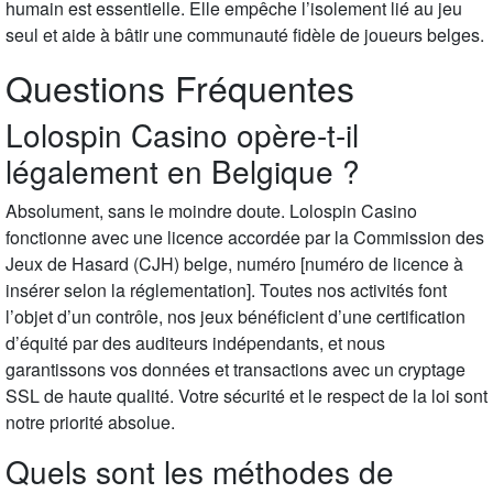
humain est essentielle. Elle empêche l’isolement lié au jeu
seul et aide à bâtir une communauté fidèle de joueurs belges.
Questions Fréquentes
Lolospin Casino opère-t-il
légalement en Belgique ?
Absolument, sans le moindre doute. Lolospin Casino
fonctionne avec une licence accordée par la Commission des
Jeux de Hasard (CJH) belge, numéro [numéro de licence à
insérer selon la réglementation]. Toutes nos activités font
l’objet d’un contrôle, nos jeux bénéficient d’une certification
d’équité par des auditeurs indépendants, et nous
garantissons vos données et transactions avec un cryptage
SSL de haute qualité. Votre sécurité et le respect de la loi sont
notre priorité absolue.
Quels sont les méthodes de