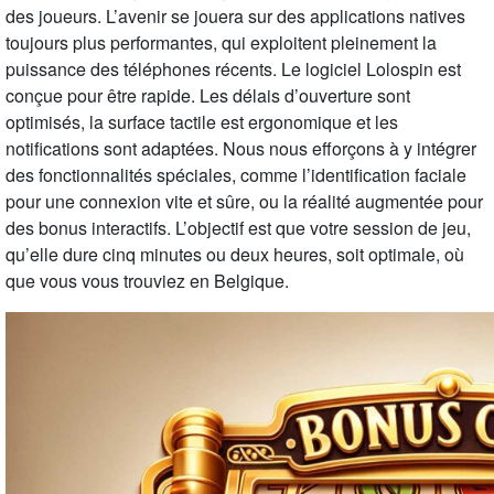
des joueurs. L’avenir se jouera sur des applications natives
toujours plus performantes, qui exploitent pleinement la
puissance des téléphones récents. Le logiciel Lolospin est
conçue pour être rapide. Les délais d’ouverture sont
optimisés, la surface tactile est ergonomique et les
notifications sont adaptées. Nous nous efforçons à y intégrer
des fonctionnalités spéciales, comme l’identification faciale
pour une connexion vite et sûre, ou la réalité augmentée pour
des bonus interactifs. L’objectif est que votre session de jeu,
qu’elle dure cinq minutes ou deux heures, soit optimale, où
que vous vous trouviez en Belgique.