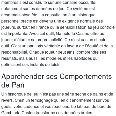
membres s’est construite sur une certaine obscurité,
notamment sur les données de jeu. Ce système est
désormais obsolète. La consultation à un historique
personnel précis est devenu une exigence normale des
joueurs, surtout en France où la sensibilisation au jeu contrôlé
est importante. Avec cet outil, Gambloria Casino offre au
joueur d’étudier sa propre activité. Ce n’est pas un simple
outil. C’est un parti pris véritable en faveur de l’équité et de la
responsabilité. Chaque joueur peut ainsi comprendre ses
résultats, mais aussi les modèles et les habitudes qui
définissent ses instants de loisir.
Appréhender ses Comportements
de Pari
Un historique de jeu n’est pas une série sèche de gains et de
revers. C’est un témoignage qui en dit énormément sur vos
goûts, votre cadence et vos réactions. Le tableau de bord de
Gambloria Casino transforme ces données brutes