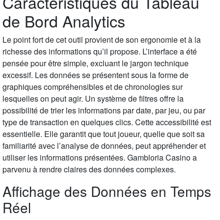
Caractéristiques du Tableau
de Bord Analytics
Le point fort de cet outil provient de son ergonomie et à la
richesse des informations qu’il propose. L’interface a été
pensée pour être simple, excluant le jargon technique
excessif. Les données se présentent sous la forme de
graphiques compréhensibles et de chronologies sur
lesquelles on peut agir. Un système de filtres offre la
possibilité de trier les informations par date, par jeu, ou par
type de transaction en quelques clics. Cette accessibilité est
essentielle. Elle garantit que tout joueur, quelle que soit sa
familiarité avec l’analyse de données, peut appréhender et
utiliser les informations présentées. Gambloria Casino a
parvenu à rendre claires des données complexes.
Affichage des Données en Temps
Réel