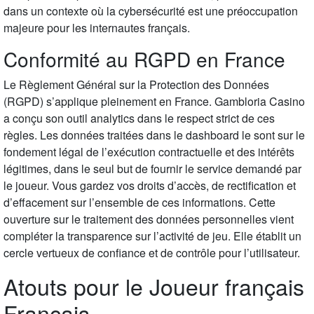
dans un contexte où la cybersécurité est une préoccupation
majeure pour les internautes français.
Conformité au RGPD en France
Le Règlement Général sur la Protection des Données
(RGPD) s’applique pleinement en France. Gambloria Casino
a conçu son outil analytics dans le respect strict de ces
règles. Les données traitées dans le dashboard le sont sur le
fondement légal de l’exécution contractuelle et des intérêts
légitimes, dans le seul but de fournir le service demandé par
le joueur. Vous gardez vos droits d’accès, de rectification et
d’effacement sur l’ensemble de ces informations. Cette
ouverture sur le traitement des données personnelles vient
compléter la transparence sur l’activité de jeu. Elle établit un
cercle vertueux de confiance et de contrôle pour l’utilisateur.
Atouts pour le Joueur français
Français