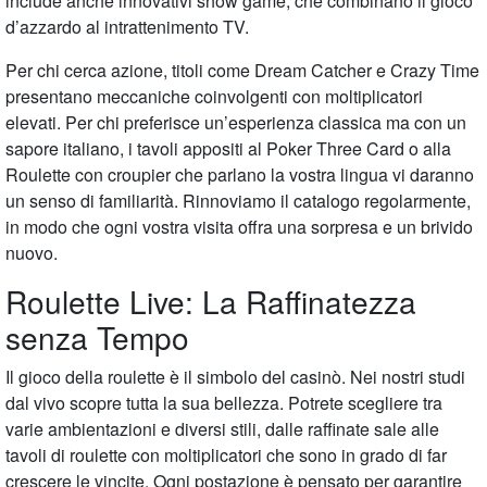
include anche innovativi show game, che combinano il gioco
d’azzardo al intrattenimento TV.
Per chi cerca azione, titoli come Dream Catcher e Crazy Time
presentano meccaniche coinvolgenti con moltiplicatori
elevati. Per chi preferisce un’esperienza classica ma con un
sapore italiano, i tavoli appositi al Poker Three Card o alla
Roulette con croupier che parlano la vostra lingua vi daranno
un senso di familiarità. Rinnoviamo il catalogo regolarmente,
in modo che ogni vostra visita offra una sorpresa e un brivido
nuovo.
Roulette Live: La Raffinatezza
senza Tempo
Il gioco della roulette è il simbolo del casinò. Nei nostri studi
dal vivo scopre tutta la sua bellezza. Potrete scegliere tra
varie ambientazioni e diversi stili, dalle raffinate sale alle
tavoli di roulette con moltiplicatori che sono in grado di far
crescere le vincite. Ogni postazione è pensato per garantire