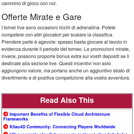
cammino di gioco con noi.
Offerte Mirate e Gare
I tornei live sono occasioni ricchi di adrenalina. Potete
competere con altri giocatori per scalare la classifica.
Prendere parte è agevole: spesso basta giocare al tavolo in
evidenza durante il periodo del torneo. Le promozioni mirate,
invece, possono proporre bonus extra sui vostri depositi se li
destinate alla sezione live. Questi incentivi non solo
aggiungono valore, ma portano anche un aggiuntivo strato di
divertimento e di positiva competizione alla vostra avventura.
Read Also This
Important Benefits of Flexible Cloud Architecture
Frameworks
Kilau4D Community: Connecting Players Worldwide