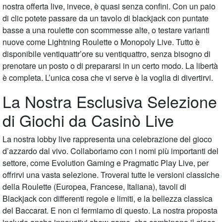
nostra offerta live, invece, è quasi senza confini. Con un paio
di clic potete passare da un tavolo di blackjack con puntate
basse a una roulette con scommesse alte, o testare varianti
nuove come Lightning Roulette o Monopoly Live. Tutto è
disponibile ventiquattr’ore su ventiquattro, senza bisogno di
prenotare un posto o di prepararsi in un certo modo. La libertà
è completa. L’unica cosa che vi serve è la voglia di divertirvi.
La Nostra Esclusiva Selezione
di Giochi da Casinò Live
La nostra lobby live rappresenta una celebrazione del gioco
d’azzardo dal vivo. Collaboriamo con i nomi più importanti del
settore, come Evolution Gaming e Pragmatic Play Live, per
offrirvi una vasta selezione. Troverai tutte le versioni classiche
della Roulette (Europea, Francese, Italiana), tavoli di
Blackjack con differenti regole e limiti, e la bellezza classica
del Baccarat. E non ci fermiamo di questo. La nostra proposta