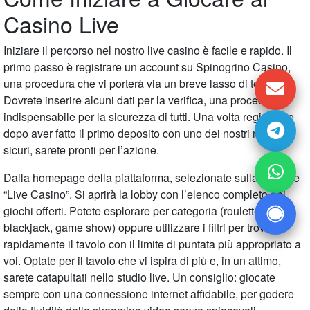
Casino Live
Iniziare il percorso nel nostro live casino è facile e rapido. Il
primo passo è registrare un account su Spinogrino Casino,
una procedura che vi porterà via un breve lasso di tempo.
Dovrete inserire alcuni dati per la verifica, una procedura
indispensabile per la sicurezza di tutti. Una volta registrati e
dopo aver fatto il primo deposito con uno dei nostri metodi
sicuri, sarete pronti per l’azione.
Dalla homepage della piattaforma, selezionate sulla sezione
“Live Casino”. Si aprirà la lobby con l’elenco completo dei
giochi offerti. Potete esplorare per categoria (roulette,
blackjack, game show) oppure utilizzare i filtri per trovare
rapidamente il tavolo con il limite di puntata più appropriato a
voi. Optate per il tavolo che vi ispira di più e, in un attimo,
sarete catapultati nello studio live. Un consiglio: giocate
sempre con una connessione internet affidabile, per godere