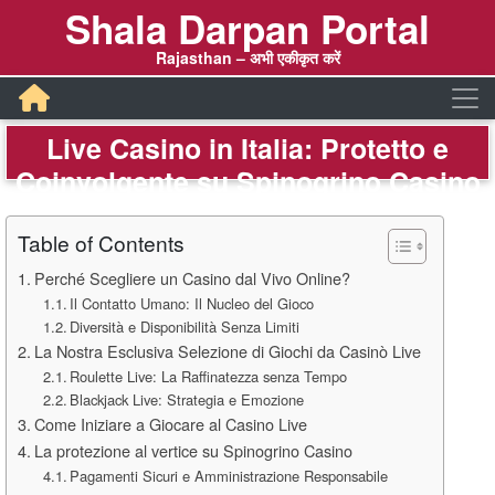
Shala Darpan Portal
Rajasthan – अभी एकीकृत करें
Live Casino in Italia: Protetto e
Coinvolgente su Spinogrino Casino
Table of Contents
Perché Scegliere un Casino dal Vivo Online?
Il Contatto Umano: Il Nucleo del Gioco
Diversità e Disponibilità Senza Limiti
La Nostra Esclusiva Selezione di Giochi da Casinò Live
Roulette Live: La Raffinatezza senza Tempo
Blackjack Live: Strategia e Emozione
Come Iniziare a Giocare al Casino Live
La protezione al vertice su Spinogrino Casino
Pagamenti Sicuri e Amministrazione Responsabile