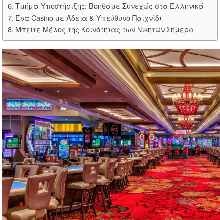
Τμήμα Υποστήριξης: Βοηθάμε Συνεχώς στα Ελληνικά
Ένα Casino με Άδεια & Υπεύθυνο Παιχνίδι
Μπείτε Μέλος της Κοινότητας των Νικητών Σήμερα