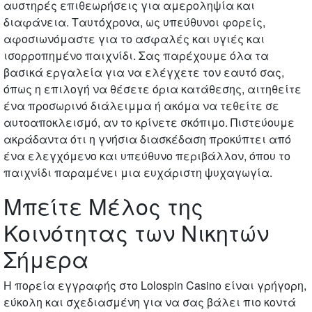
αυστηρές επιθεωρήσεις για αμεροληψία και
διαφάνεια. Ταυτόχρονα, ως υπεύθυνοι φορείς,
αφοσιωνόμαστε για το ασφαλές και υγιές και
ισορροπημένο παιχνίδι. Σας παρέχουμε όλα τα
βασικά εργαλεία για να ελέγχετε τον εαυτό σας,
όπως η επιλογή να θέσετε όρια κατάθεσης, αιτηθείτε
ένα προσωρινό διάλειμμα ή ακόμα να τεθείτε σε
αυτοαποκλεισμό, αν το κρίνετε σκόπιμο. Πιστεύουμε
ακράδαντα ότι η γνήσια διασκέδαση προκύπτει από
ένα ελεγχόμενο και υπεύθυνο περιβάλλον, όπου το
παιχνίδι παραμένει μια ευχάριστη ψυχαγωγία.
Μπείτε Μέλος της
Κοινότητας των Νικητών
Σήμερα
Η πορεία εγγραφής στο Lolospin Casino είναι γρήγορη,
εύκολη και σχεδιασμένη για να σας βάλει πιο κοντά