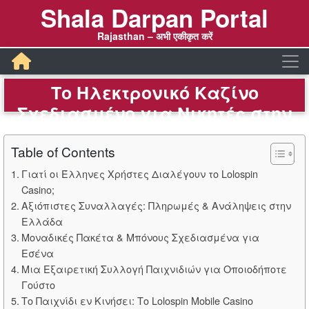
Shala Darpan Portal
Rajasthan – अभी एकीकृत करें
Το Ηλεκτρονικό Καζίνο
Σχεδιασμένο για Νικητές στην
Ελλάδα είναι το Lolospin Casino
Table of Contents
Γιατί οι Έλληνες Χρήστες Διαλέγουν το Lolospin
Casino;
Αξιόπιστες Συναλλαγές: Πληρωμές & Ανάληψεις στην
Ελλάδα
Μοναδικές Πακέτα & Μπόνους Σχεδιασμένα για
Εσένα
Μια Εξαιρετική Συλλογή Παιχνιδιών για Οποιοδήποτε
Γούστο
Το Παιχνίδι εν Κινήσει: Το Lolospin Mobile Casino