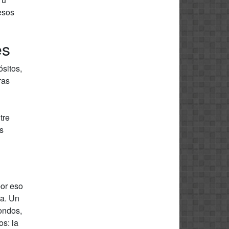
esos
es
sitos,
ras
tre
s
por eso
ña. Un
fondos,
os: la