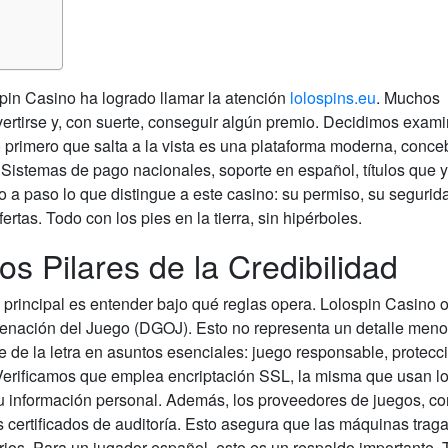
pin Casino ha logrado llamar la atención
lolospins.eu
. Muchos
ertirse y, con suerte, conseguir algún premio. Decidimos exami
primero que salta a la vista es una plataforma moderna, conce
. Sistemas de pago nacionales, soporte en español, títulos que 
a paso lo que distingue a este casino: su permiso, su segurida
rtas. Todo con los pies en la tierra, sin hipérboles.
os Pilares de la Credibilidad
o principal es entender bajo qué reglas opera. Lolospin Casino 
denación del Juego (DGOJ). Esto no representa un detalle meno
ie de la letra en asuntos esenciales: juego responsable, protecc
. Verificamos que emplea encriptación SSL, la misma que usan l
tu información personal. Además, los proveedores de juegos, c
 certificados de auditoría. Esto asegura que las máquinas trag
rios. Para un jugador español, esto es un respaldo importante. 