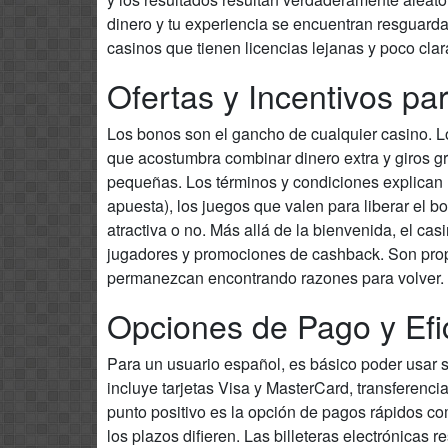
dinero y tu experiencia se encuentran resguarda
casinos que tienen licencias lejanas y poco clar
Ofertas y Incentivos p
Los bonos son el gancho de cualquier casino. L
que acostumbra combinar dinero extra y giros gra
pequeñas. Los términos y condiciones explican la
apuesta), los juegos que valen para liberar el bo
atractiva o no. Más allá de la bienvenida, el cas
jugadores y promociones de cashback. Son prop
permanezcan encontrando razones para volver.
Opciones de Pago y Efic
Para un usuario español, es básico poder usar 
incluye tarjetas Visa y MasterCard, transferenci
punto positivo es la opción de pagos rápidos co
los plazos difieren. Las billeteras electrónicas r