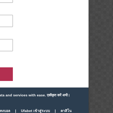
 and services with ease. एकीकृत करें अभी।
ทงบอล
|
Ufabet เข้าสู่ระบบ
|
คาสิโน