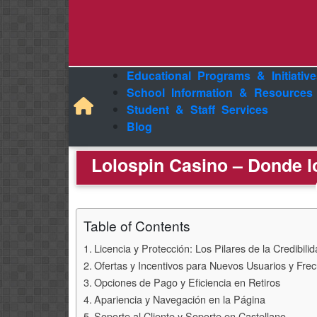
Educational Programs & Initiative
School Information & Resources
Student & Staff Services
Blog
Lolospin Casino – Donde l
Table of Contents
Licencia y Protección: Los Pilares de la Credibili
Ofertas y Incentivos para Nuevos Usuarios y Fre
Opciones de Pago y Eficiencia en Retiros
Apariencia y Navegación en la Página
Soporte al Cliente y Soporte en Castellano