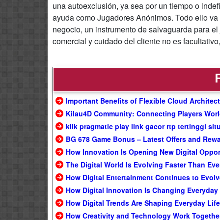
una autoexclusión, ya sea por un tiempo o inde
ayuda como Jugadores Anónimos. Todo ello va m
negocio, un instrumento de salvaguarda para el j
comercial y cuidado del cliente no es facultativo
Important Benefits of Flexible Cloud Archite
Kilau4D Community: Connecting Players Wor
klik pragmatic play link gacor rtp tertinggi si
BG 678 Game Bonus – Latest Offers and Rew
How Innovation Is Opening New Digital Oppor
The Digital World Is Evolving Faster Than Eve
How Digital Entertainment Continues to Evolv
How Digital Innovation Is Changing Everyday
How Digital Trends Are Shaping Everyday Life
How Creativity and Technology Work Togethe