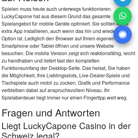
Spielen muss heute auch unterwegs funktionieren.
LuckyCapone hat aus diesem Grund das gesamte
Spielangebot für mobile Geräte optimiert. Sie sollten keine
extra App installieren, auch wenn das hin und wieder eine
Option ist. Lediglich den Browser auf Ihrem eigenen
Smartphone oder Tablet öffnen und unsere Website
besuchen. Die mobile Version zeigt sich reaktionsfähig, leicht
zu handhaben und liefert fast den kompletten
Funktionsumfang der Desktop-Seite. Das heisst, Sie haben
die Möglichkeit, Ihre Lieblingsslots, Live-Dealer-Spiele und
Tischspiele auch mobil zu zocken. Grafik und Performance
verbleiben dabei auf anspruchsvollem Niveau. Ihr
Spielabenteuer liegt immer nur einen Fingertipp weit weg.
Fragen und Antworten
Liegt LuckyCapone Casino in der
Schweiz legal?