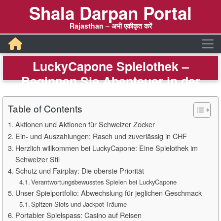
Shala Darpan Portal
Rajasthan – अभी एकीकृत करें
LuckyCapone Spielothek –
Beginnen Sie Abenteuer in der
Schweiz
Table of Contents
Aktionen und Aktionen für Schweizer Zocker
Ein- und Auszahlungen: Rasch und zuverlässig in CHF
Herzlich willkommen bei LuckyCapone: Eine Spielothek im
Schweizer Stil
Schutz und Fairplay: Die oberste Priorität
Verantwortungsbewusstes Spielen bei LuckyCapone
Unser Spielportfolio: Abwechslung für jeglichen Geschmack
Spitzen-Slots und Jackpot-Träume
Portabler Spielspass: Casino auf Reisen