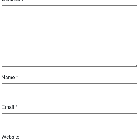
Name
*
Email
*
Website