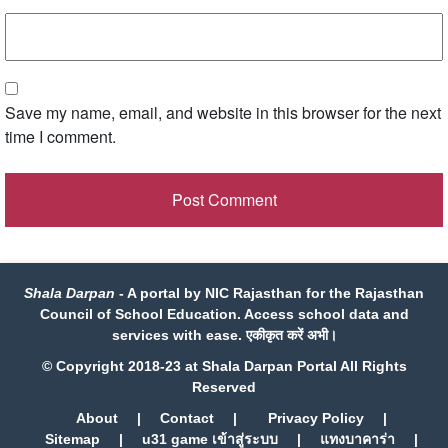
Save my name, email, and website in this browser for the next
time I comment.
Shala Darpan
- A portal by NIC Rajasthan for the Rajasthan
Council of School Education. Access school data and
services with ease. एकीकृत करें अभी।
© Copyright 2018-23 at Shala Darpan Portal All Rights
Reserved
About
|
Contact
|
Privacy Policy
|
Sitemap
|
u31 game เข้าสู่ระบบ
|
แทงบาคาร่า
|