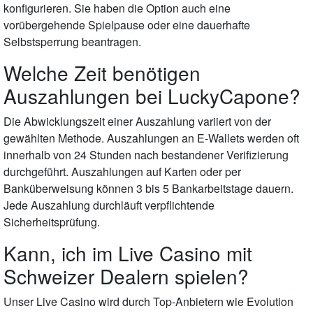
konfigurieren. Sie haben die Option auch eine
vorübergehende Spielpause oder eine dauerhafte
Selbstsperrung beantragen.
Welche Zeit benötigen
Auszahlungen bei LuckyCapone?
Die Abwicklungszeit einer Auszahlung variiert von der
gewählten Methode. Auszahlungen an E-Wallets werden oft
innerhalb von 24 Stunden nach bestandener Verifizierung
durchgeführt. Auszahlungen auf Karten oder per
Banküberweisung können 3 bis 5 Bankarbeitstage dauern.
Jede Auszahlung durchläuft verpflichtende
Sicherheitsprüfung.
Kann, ich im Live Casino mit
Schweizer Dealern spielen?
Unser Live Casino wird durch Top-Anbietern wie Evolution