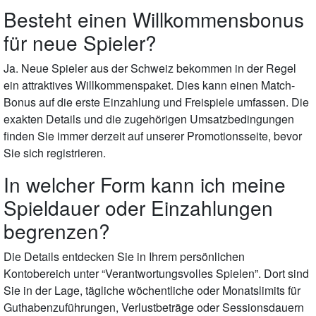
Besteht einen Willkommensbonus
für neue Spieler?
Ja. Neue Spieler aus der Schweiz bekommen in der Regel
ein attraktives Willkommenspaket. Dies kann einen Match-
Bonus auf die erste Einzahlung und Freispiele umfassen. Die
exakten Details und die zugehörigen Umsatzbedingungen
finden Sie immer derzeit auf unserer Promotionsseite, bevor
Sie sich registrieren.
In welcher Form kann ich meine
Spieldauer oder Einzahlungen
begrenzen?
Die Details entdecken Sie in Ihrem persönlichen
Kontobereich unter “Verantwortungsvolles Spielen”. Dort sind
Sie in der Lage, tägliche wöchentliche oder Monatslimits für
Guthabenzuführungen, Verlustbeträge oder Sessionsdauern