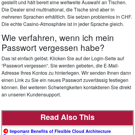
gestellt und hält bereit eine weltweite Auswahl an Tischen.
Die Dealer sind multinational, die Tische sind aber in
mehreren Sprachen erhältlich. Sie setzen problemlos in CHF.
Die echte Casino-Atmosphäre ist in jeder Sprache gleich.
Wie verfahren, wenn ich mein
Passwort vergessen habe?
Das ist einfach gelöst. Klicken Sie auf der Login-Seite auf
“Passwort vergessen”. Sie werden gebeten, die E-Mail-
Adresse Ihres Kontos zu hinterlegen. Wir senden Ihnen dann
einen Link zu Sie ein neues Passwort zuverlässig festlegen
können. Bei weiteren Schwierigkeiten kontaktieren Sie direkt
an unseren Kundensupport.
Read Also This
Important Benefits of Flexible Cloud Architecture