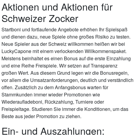
Aktionen und Aktionen für
Schweizer Zocker
Startboni und fortlaufende Angebote erhöhen Ihr Spielspaß
und dienen dazu, neue Spiele ohne großes Risiko zu testen.
Neue Spieler aus der Schweiz willkommen heißen wir bei
LuckyCapone mit einem verlockenden Willkommenspaket.
Meistens beinhaltet es einen Bonus auf die erste Einzahlung
und eine Reihe Freispiele. Wir setzen auf Transparenz
großen Wert. Aus diesem Grund legen wir die Bonusregeln,
vor allem die Umsatzanforderungen, deutlich und verständlich
offen. Zusätzlich zu dem Anfangsbonus warten für
Stammkunden immer wieder Promotionen wie
Wiederaufladeboni, Rückzahlung, Turniere oder
Freispieltage. Studieren Sie immer die Konditionen, um das
Beste aus jeder Promotion zu ziehen.
Ein- und Auszahlungen: