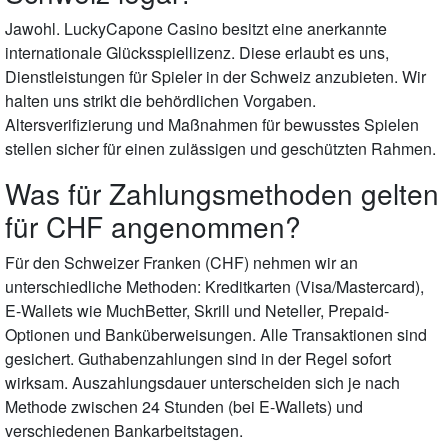
Jawohl. LuckyCapone Casino besitzt eine anerkannte
internationale Glücksspiellizenz. Diese erlaubt es uns,
Dienstleistungen für Spieler in der Schweiz anzubieten. Wir
halten uns strikt die behördlichen Vorgaben.
Altersverifizierung und Maßnahmen für bewusstes Spielen
stellen sicher für einen zulässigen und geschützten Rahmen.
Was für Zahlungsmethoden gelten
für CHF angenommen?
Für den Schweizer Franken (CHF) nehmen wir an
unterschiedliche Methoden: Kreditkarten (Visa/Mastercard),
E-Wallets wie MuchBetter, Skrill und Neteller, Prepaid-
Optionen und Banküberweisungen. Alle Transaktionen sind
gesichert. Guthabenzahlungen sind in der Regel sofort
wirksam. Auszahlungsdauer unterscheiden sich je nach
Methode zwischen 24 Stunden (bei E-Wallets) und
verschiedenen Bankarbeitstagen.