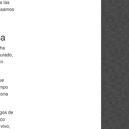
s las
pasamos
da
cha
turado,
in
que
empo
iona
egos de
ico
vivo,