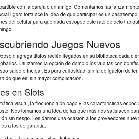
mpartible con la pareja o un amigo. Comentamos las lanzamiento
cial ligero fortalece la idea de que participar es un pasatiempo
es del celular para que nada estropee este rato de ocio tranqui
mingo.
escubriendo Juegos Nuevos
opspin agrega títulos recién llegados en su biblioteca cada cier
robarlos. Utilizamos la opción de demo o los vueltas con bonifi
tro saldo principal. Es pura curiosidad, sin la obligación de te
vertido que es, sin mayor complicación.
es en Slots
tica visual, la frecuencia de pago y las características especi
coste. Nos tomamos una idea de las que más nos satisfacen par
ación sin riesgo. Les damos una ocasión a los proveedores nuev
os a los de garantía.