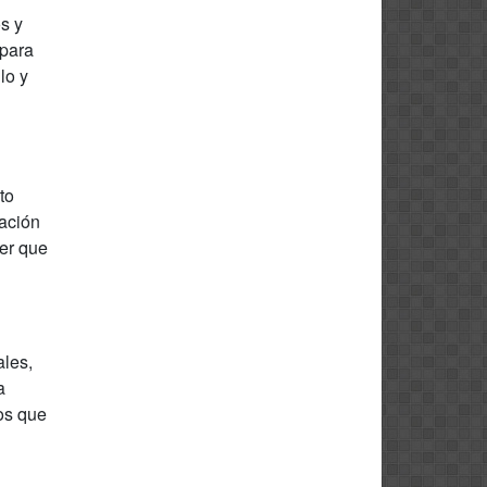
s y
 para
lo y
to
cación
ner que
ales,
a
os que