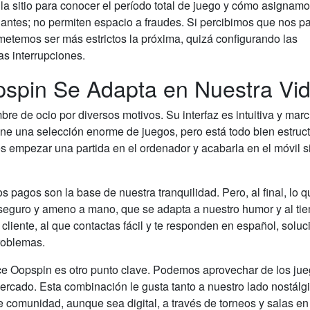
a sitio para conocer el período total de juego y cómo asignamo
nantes; no permiten espacio a fraudes. Si percibimos que nos 
etemos ser más estrictos la próxima, quizá configurando las
as interrupciones.
pspin Se Adapta en Nuestra Vi
e de ocio por diversos motivos. Su interfaz es intuitiva y mar
ene una selección enorme de juegos, pero está todo bien estruc
s empezar una partida en el ordenador y acabarla en el móvil s
os pagos son la base de nuestra tranquilidad. Pero, al final, lo 
, seguro y ameno a mano, que se adapta a nuestro humor y al ti
cliente, al que contactas fácil y te responden en español, soluc
roblemas.
frece Oopspin es otro punto clave. Podemos aprovechar de los ju
ercado. Esta combinación le gusta tanto a nuestro lado nostálg
e comunidad, aunque sea digital, a través de torneos y salas en 