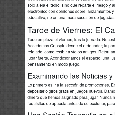
solo aleja el tedio, sino que reparte el riesg
electrónico con opiniones sobre lanzamientos y
educativo, no en una mera sucesión de jugadas
Tarde de Viernes: El C
Todo empieza el viernes, tras la jornada. Neces
Accedemos Oopspin desde el ordenador; la panta
relajado, como recibir a viejos amigos. Retorna
jugar fuerte. Acondicionamos el espacio: una luz 
pensamiento en modo juego.
Examinando las Noticias 
Lo primero es ir a la sección de promociones. 
depositar o giros gratis en juegos nuevos. Damo
dinero que hemos asignado para jugar. Nunca n
requisitos de apuesta antes de seleccionar, par
Una Sesión Tranquila en el