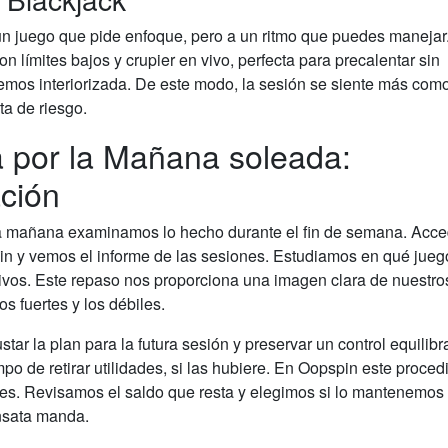
 juego que pide enfoque, pero a un ritmo que puedes manejar
límites bajos y crupier en vivo, perfecta para precalentar sin
mos interiorizada. De este modo, la sesión se siente más com
a de riesgo.
 por la Mañana soleada:
ación
 la mañana examinamos lo hecho durante el fin de semana. Ac
pin y vemos el informe de las sesiones. Estudiamos en qué jue
ivos. Este repaso nos proporciona una imagen clara de nuestro
s fuertes y los débiles.
tar la plan para la futura sesión y preservar un control equilib
po de retirar utilidades, si las hubiere. En Oopspin este proced
nes. Revisamos el saldo que resta y elegimos si lo mantenemos
ensata manda.