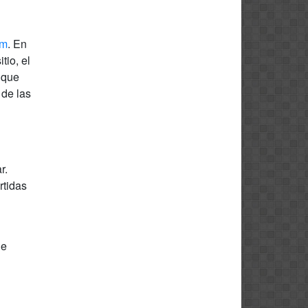
om
. En
tio, el
 que
 de las
r.
rtidas
de