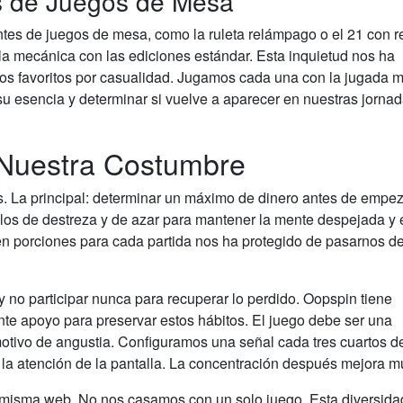
s de Juegos de Mesa
tes de juegos de mesa, como la ruleta relámpago o el 21 con r
la mecánica con las ediciones estándar. Esta inquietud nos ha
os favoritos por casualidad. Jugamos cada una con la jugada 
 su esencia y determinar si vuelve a aparecer en nuestras jorna
 Nuestra Costumbre
s. La principal: determinar un máximo de dinero antes de empez
ítulos de destreza y de azar para mantener la mente despejada y 
 en porciones para cada partida nos ha protegido de pasarnos de
 no participar nunca para recuperar lo perdido. Oopspin tiene
e apoyo para preservar estos hábitos. El juego debe ser una
motivo de angustia. Configuramos una señal cada tres cuartos d
r la atención de la pantalla. La concentración después mejora 
la misma web. No nos casamos con un solo juego. Esta diversida