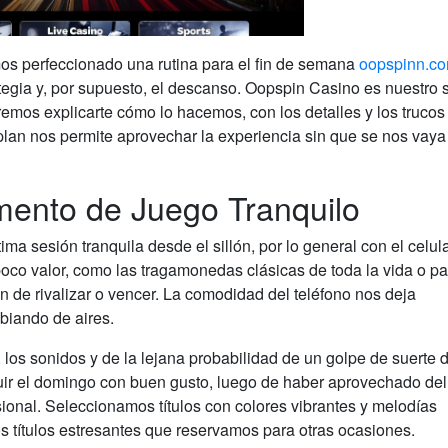
s perfeccionado una rutina para el fin de semana
oopspinn.c
tegia y, por supuesto, el descanso. Oopspin Casino es nuestro si
remos explicarte cómo lo hacemos, con los detalles y los trucos
lan nos permite aprovechar la experiencia sin que se nos vaya
ento de Juego Tranquilo
a sesión tranquila desde el sillón, por lo general con el celula
co valor, como las tragamonedas clásicas de toda la vida o pa
ón de rivalizar o vencer. La comodidad del teléfono nos deja
biando de aires.
, los sonidos y de la lejana probabilidad de un golpe de suerte 
luir el domingo con buen gusto, luego de haber aprovechado del
ional. Seleccionamos títulos con colores vibrantes y melodías
los títulos estresantes que reservamos para otras ocasiones.