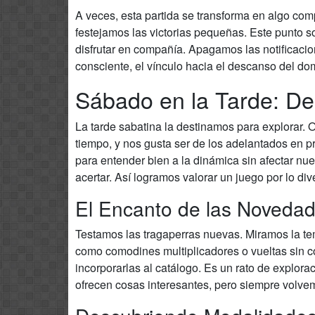
A veces, esta partida se transforma en algo co
festejamos las victorias pequeñas. Este punto so
disfrutar en compañía. Apagamos las notificacion
consciente, el vínculo hacia el descanso del do
Sábado en la Tarde: D
La tarde sabatina la destinamos para explorar. O
tiempo, y nos gusta ser de los adelantados en p
para entender bien a la dinámica sin afectar nues
acertar. Así logramos valorar un juego por lo di
El Encanto de las Novedad
Testamos las tragaperras nuevas. Miramos la temá
como comodines multiplicadores o vueltas sin 
incorporarlas al catálogo. Es un rato de explor
ofrecen cosas interesantes, pero siempre volvem