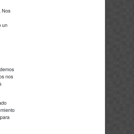
. Nos
o un
cedemos
gos nos
s
rado
imiento
 para