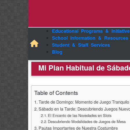
Educational Programs & Initiative
School Information & Resources
Student & Staff Services
Blog
Mi Plan Habitual de Sába
Table of Contents
Tarde de Domingo: Momento de Juego Tranquilo
Sábado en la Tarde: Descubriendo Juegos Nuev
El Encanto de las Novedades en Slots
Descubriendo Modalidades de Juegos de Mesa
Pautas Importantes de Nuestra Costumbre