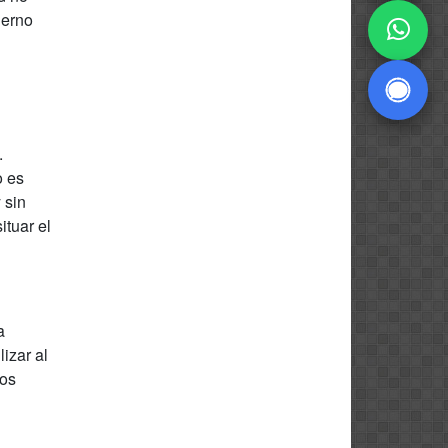
derno
.
o es
 sin
ituar el
a
izar al
los