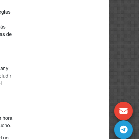
eglas
más
das de
ar y
eludir
l
e hora
mucho.
d no