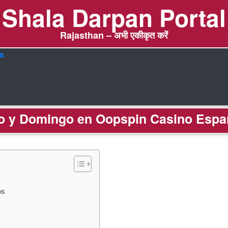
Shala Darpan Portal
Rajasthan – अभी एकीकृत करें
s
do y Domingo en Oopspin Casino Esp
os