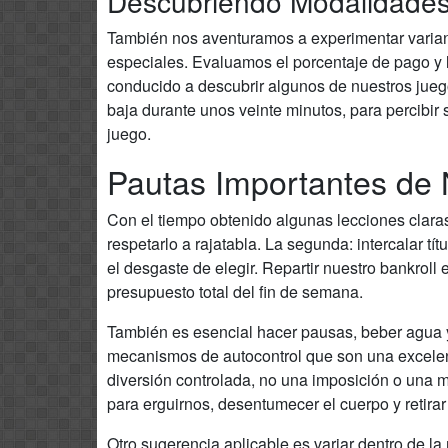
Descubriendo Modalidade
También nos aventuramos a experimentar varian
especiales. Evaluamos el porcentaje de pago y 
conducido a descubrir algunos de nuestros jueg
baja durante unos veinte minutos, para percibir
juego.
Pautas Importantes de
Con el tiempo obtenido algunas lecciones clara
respetarlo a rajatabla. La segunda: intercalar t
el desgaste de elegir. Repartir nuestro bankroll
presupuesto total del fin de semana.
También es esencial hacer pausas, beber agua y
mecanismos de autocontrol que son una excelent
diversión controlada, no una imposición o una 
para erguirnos, desentumecer el cuerpo y retira
Otro sugerencia aplicable es variar dentro de 