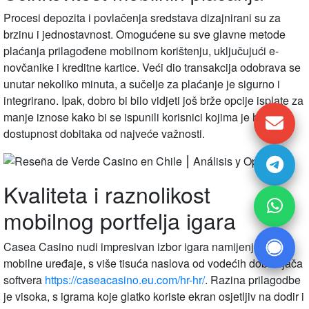
Procesi depozita i povlačenja sredstava dizajnirani su za
brzinu i jednostavnost. Omogućene su sve glavne metode
plaćanja prilagođene mobilnom korištenju, uključujući e-
novčanike i kreditne kartice. Veći dio transakcija odobrava se
unutar nekoliko minuta, a sučelje za plaćanje je sigurno i
integrirano. Ipak, dobro bi bilo vidjeti još brže opcije isplate za
manje iznose kako bi se ispunili korisnici kojima je hitna
dostupnost dobitaka od najveće važnosti.
Kvaliteta i raznolikost
mobilnog portfelja igara
Casea Casino nudi impresivan izbor igara namijenjenih za
mobilne uređaje, s više tisuća naslova od vodećih dobavljača
softvera
https://caseacasino.eu.com/hr-hr/
. Razina prilagodbe
je visoka, s igrama koje glatko koriste ekran osjetljiv na dodir i