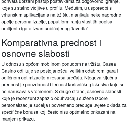
pohvala ubrzani pristup postavkama za odgovorno igranje,
koje su stalno vidljive u profilu. Međutim, u usporedbi s
vrhunskim aplikacijama na tržištu, manjkaju neke napredne
opcije personalizacije, poput formiranja vlastitih popisa
omiljenih igara izvan uobičajenog ‘favorita’.
Komparativna prednost i
osnovne slabosti
U odnosu s općom mobilnom ponudom na tržištu, Casea
Casino odlikuje se postojanošću, velikim odabirom igara i
odličnom optimizacijom resursa uređaja. Njegova ključna
prednost je pouzdanost i tečnost korisničkog iskustva koje se
ne narušava s vremenom. S druge strane, osnovne slabosti
koje je recenzent zapazio obuhvaćaju sužene izbore
personalizacije sučelja i povremeno preduge uvjete oklada za
specifične bonuse koji često nisu optimalno prikazani na
manjem prikazu.