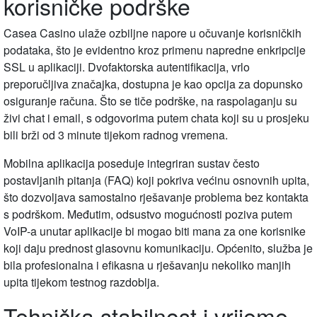
korisničke podrške
Casea Casino ulaže ozbiljne napore u očuvanje korisničkih
podataka, što je evidentno kroz primenu napredne enkripcije
SSL u aplikaciji. Dvofaktorska autentifikacija, vrlo
preporučljiva značajka, dostupna je kao opcija za dopunsko
osiguranje računa. Što se tiče podrške, na raspolaganju su
živi chat i email, s odgovorima putem chata koji su u prosjeku
bili brži od 3 minute tijekom radnog vremena.
Mobilna aplikacija poseduje integriran sustav često
postavljanih pitanja (FAQ) koji pokriva većinu osnovnih upita,
što dozvoljava samostalno rješavanje problema bez kontakta
s podrškom. Međutim, odsustvo mogućnosti poziva putem
VoIP-a unutar aplikacije bi mogao biti mana za one korisnike
koji daju prednost glasovnu komunikaciju. Općenito, služba je
bila profesionalna i efikasna u rješavanju nekoliko manjih
upita tijekom testnog razdoblja.
Tehnička stabilnost i vrijeme