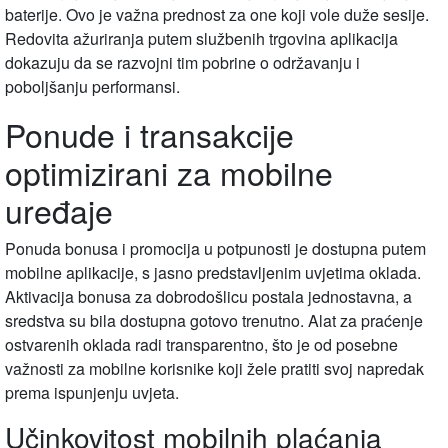
baterije. Ovo je važna prednost za one koji vole duže sesije.
Redovita ažuriranja putem službenih trgovina aplikacija
dokazuju da se razvojni tim pobrine o održavanju i
poboljšanju performansi.
Ponude i transakcije
optimizirani za mobilne
uređaje
Ponuda bonusa i promocija u potpunosti je dostupna putem
mobilne aplikacije, s jasno predstavljenim uvjetima oklada.
Aktivacija bonusa za dobrodošlicu postala jednostavna, a
sredstva su bila dostupna gotovo trenutno. Alat za praćenje
ostvarenih oklada radi transparentno, što je od posebne
važnosti za mobilne korisnike koji žele pratiti svoj napredak
prema ispunjenju uvjeta.
Učinkovitost mobilnih plaćanja