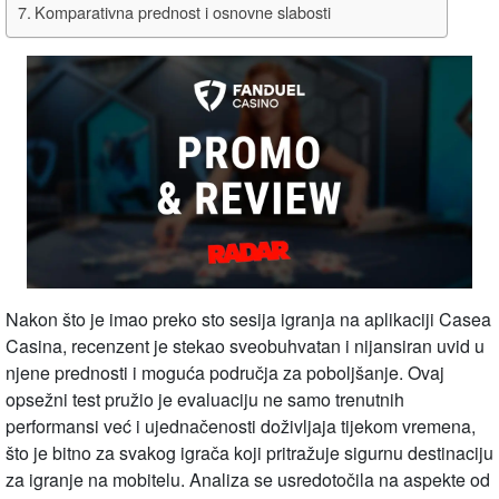
Komparativna prednost i osnovne slabosti
Nakon što je imao preko sto sesija igranja na aplikaciji Casea
Casina, recenzent je stekao sveobuhvatan i nijansiran uvid u
njene prednosti i moguća područja za poboljšanje. Ovaj
opsežni test pružio je evaluaciju ne samo trenutnih
performansi već i ujednačenosti doživljaja tijekom vremena,
što je bitno za svakog igrača koji pritražuje sigurnu destinaciju
za igranje na mobitelu. Analiza se usredotočila na aspekte od