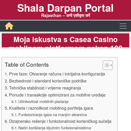
Shala Darpan Portal
Rajasthan – अभी एकीकृत करें
Moja iskustva s Casea Casino
mobilnom platformom nakon 100
sesija u Hrvatskoj
Table of Contents
Prve faze: Otvaranje računa i inicijalna konfiguracija
Bezbednost i standard korisničke podrške
Tehnička stabilnost i vrijeme reagiranja
Ponude i transakcije optimizirani za mobilne uređaje
Učinkovitost mobilnih plaćanja
Kvaliteta i raznolikost mobilnog portfelja igara
Funkcioniranje igara na manjim ekranima
Dizajnersko rešenje i funkcionalnost korisničkog sučelja
Način korišćenja ključnim funkcionalnostima