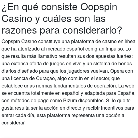
¿En qué consiste Oopspin
Casino y cuáles son las
razones para considerarlo?
Oopspin Casino constituye una plataforma de casino en línea
que ha aterrizado al mercado español con gran impulso. Lo
que resulta más llamativo resultan sus dos apuestas fuertes:
una extensa oferta de juegos en vivo y un sistema de bonos
diarios diseñado para que los jugadores vuelvan. Opera con
una licencia de Curaçao, algo común en el sector, que
establece unas normas fundamentales de operación. La web
se encuentra totalmente en español y adaptada para España,
con métodos de pago como Bizum disponibles. Si lo que te
gusta resulta ser la acción en directo y recibir incentivos para
entrar cada día, esta plataforma representa una opción a
considerar.