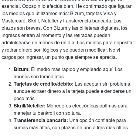
esencial. Oopspin lo efectúa bien. He confirmado que figuran
los medios que utilizamos más: Bizum, tarjetas Visa y
Mastercard, Skrill, Neteller y transferencia bancaria. Los
plazos son breves. Con Bizum y las billeteras digitales, los
ingresos entran al momento y las retiradas pueden
administrarse en menos de un día. Los montos para depositar
y retirar dinero son lógicos y se pueden modificar. No vi
cargos por ingresar, un punto que siempre se aprecia.
Bizum:
El medio más rápido y empleado aquí. Los
abonos son inmediatos.
Tarjetas de crédito/débito:
Las aceptan sin problema,
aunque extraer dinero a la tarjeta puede extenderse un
poco más.
Skrill/Neteller:
Monederos electrónicas óptimas para
manejar tu bankroll con soltura.
Transferencia bancaria:
Una opción confiable para
sumas más altas, con plazos de uno a tres días útiles.