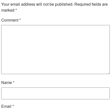
Your email address will not be published.
Required fields are
marked
*
Comment
*
Name
*
Email
*