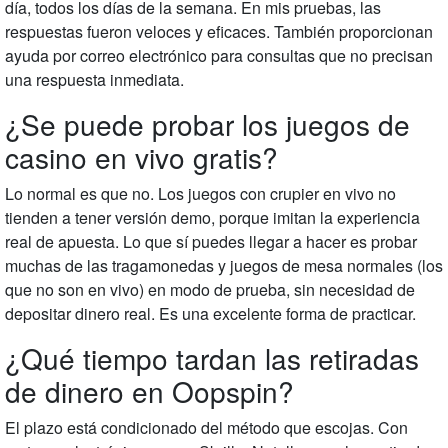
día, todos los días de la semana. En mis pruebas, las
respuestas fueron veloces y eficaces. También proporcionan
ayuda por correo electrónico para consultas que no precisan
una respuesta inmediata.
¿Se puede probar los juegos de
casino en vivo gratis?
Lo normal es que no. Los juegos con crupier en vivo no
tienden a tener versión demo, porque imitan la experiencia
real de apuesta. Lo que sí puedes llegar a hacer es probar
muchas de las tragamonedas y juegos de mesa normales (los
que no son en vivo) en modo de prueba, sin necesidad de
depositar dinero real. Es una excelente forma de practicar.
¿Qué tiempo tardan las retiradas
de dinero en Oopspin?
El plazo está condicionado del método que escojas. Con