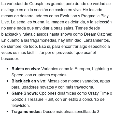
La variedad de Oopspin es grande, pero donde de verdad se
distingue es en la sección de casino en vivo. He testado
mesas de desarrolladores como Evolution y Pragmatic Play
Live. La señal es buena, la imagen es definida, y la selección
no tiene nada que envidiar a otras salas. Tienes desde
blackjack y ruleta clásicos hasta shows como Dream Catcher.
En cuanto a las tragamonedas, hay infinidad. Lanzamientos,
de siempre, de todo. Eso sí, para encontrar algo específico a
veces es más fácil filtrar por el proveedor que usar el
buscador.
Ruleta en vivo:
Variantes como la Europea, Lightning o
Speed, con crupieres expertos.
Blackjack en vivo:
Mesas con montos variados, aptas
para jugadores novatos y con más trayectoria.
Game Shows:
Opciones dinámicas como Crazy Time o
Gonzo’s Treasure Hunt, con un estilo a concurso de
televisión.
Tragamonedas:
Desde máquinas sencillas de 3