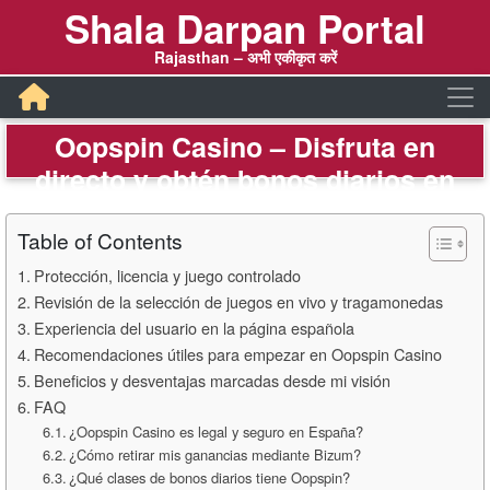
Shala Darpan Portal
Rajasthan – अभी एकीकृत करें
Oopspin Casino – Disfruta en
directo y obtén bonos diarios en
España
Table of Contents
Protección, licencia y juego controlado
Revisión de la selección de juegos en vivo y tragamonedas
Experiencia del usuario en la página española
Recomendaciones útiles para empezar en Oopspin Casino
Beneficios y desventajas marcadas desde mi visión
FAQ
¿Oopspin Casino es legal y seguro en España?
¿Cómo retirar mis ganancias mediante Bizum?
¿Qué clases de bonos diarios tiene Oopspin?