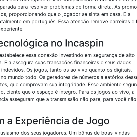
parada para resolver problemas de forma direta. As prom
tos, proporcionando que o jogador se sinta em casa. E a
otalmente em português. Essa atenção remove barreiras e f
xperiente.
ecnológica no Incaspin
 estabelece essa conexão investindo em segurança de alto n
a. Ela assegura suas transações financeiras e seus dados
ndevidos. Os jogos, tanto os ao vivo quanto os digitais,
no mundo todo. Os geradores de números aleatórios dess
ntes, que comprovam sua integridade. Esse ambiente segur
o, ciente que o espaço é íntegro. Para os jogos ao vivo, a
tência asseguram que a transmissão não pare, para você não
m a Experiência de Jogo
entusiasmo dos seus jogadores. Um bônus de boas-vindas