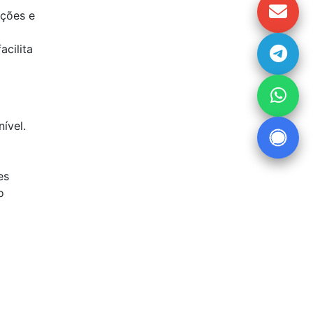
oções e
acilita
ível.
es
o