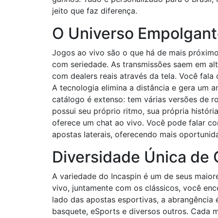
jeito que faz diferença.
O Universo Empolgant
Jogos ao vivo são o que há de mais próximo 
com seriedade. As transmissões saem em alta
com dealers reais através da tela. Você fala
A tecnologia elimina a distância e gera um 
catálogo é extenso: tem várias versões de r
possui seu próprio ritmo, sua própria históri
oferece um chat ao vivo. Você pode falar c
apostas laterais, oferecendo mais oportunid
Diversidade Única de
A variedade do Incaspin é um de seus maiore
vivo, juntamente com os clássicos, você enc
lado das apostas esportivas, a abrangência é 
basquete, eSports e diversos outros. Cada 