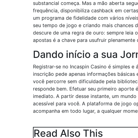
substancial começa. Mas a mão aberta segue
frequência, disponibiliza cashback em certa
um programa de fidelidade com vários níve
seu tempo de jogo e criando mais chances d
descure de uma regra de ouro: sempre leia o
apostas é a chave para usufruir plenamente
Dando início a sua Jo
Registrar-se no Incaspin Casino é simples e 
inscrição pede apenas informações básicas e 
você percorre sem dificuldade pela bibliotec
responde bem. Efetuar seu primeiro aporte é
imediato. A partir desse instante, um mundo
acessível para você. A plataforma de jogo op
acompanha em todo lugar, a qualquer mome
Read Also This