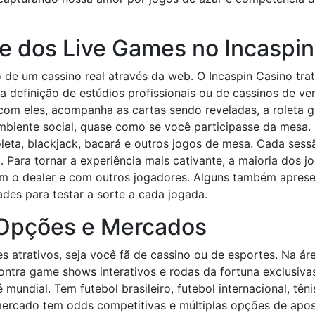
e dos Live Games no Incaspin
de um cassino real através da web. O Incaspin Casino trat
 definição de estúdios profissionais ou de cassinos de ve
 com eles, acompanha as cartas sendo reveladas, a roleta g
ambiente social, quase como se você participasse da mesa.
oleta, blackjack, bacará e outros jogos de mesa. Cada sess
a. Para tornar a experiência mais cativante, a maioria dos j
om o dealer e com outros jogadores. Alguns também apres
ades para testar a sorte a cada jogada.
 Opções e Mercados
s atrativos, seja você fã de cassino ou de esportes. Na ár
ontra game shows interativos e rodas da fortuna exclusiva
mundial. Tem futebol brasileiro, futebol internacional, têni
mercado tem odds competitivas e múltiplas opções de apos