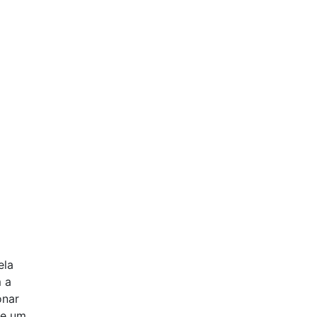
ela
m a
onar
de um