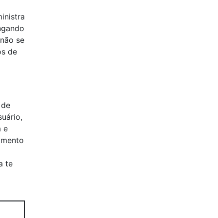
inistra
ongando
 não se
os de
 de
suário,
a e
samento
a te