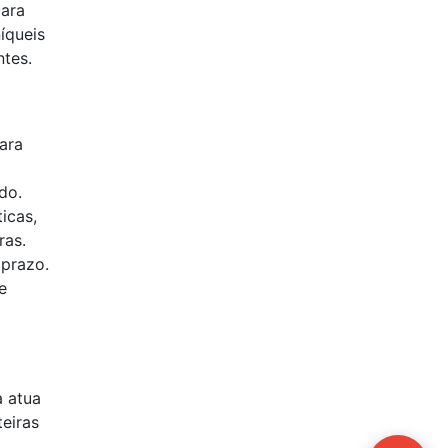
para
íqueis
ntes.
ara
do.
icas,
ras.
 prazo.
e
a atua
eiras