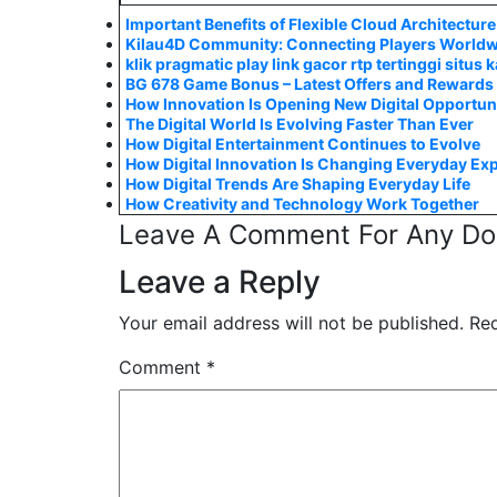
Important Benefits of Flexible Cloud Architectu
Kilau4D Community: Connecting Players World
klik pragmatic play link gacor rtp tertinggi situs 
BG 678 Game Bonus – Latest Offers and Rewards
How Innovation Is Opening New Digital Opportun
The Digital World Is Evolving Faster Than Ever
How Digital Entertainment Continues to Evolve
How Digital Innovation Is Changing Everyday Ex
How Digital Trends Are Shaping Everyday Life
How Creativity and Technology Work Together
Leave A Comment For Any Do
Leave a Reply
Your email address will not be published.
Req
Comment
*