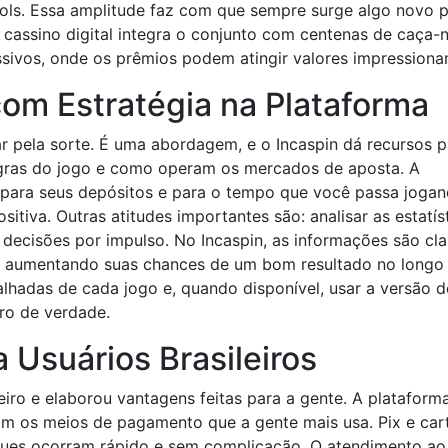
gols. Essa amplitude faz com que sempre surge algo novo 
 cassino digital integra o conjunto com centenas de caça-n
ssivos, onde os prêmios podem atingir valores impressiona
om Estratégia na Plataforma
r pela sorte. É uma abordagem, e o Incaspin dá recursos p
regras do jogo e como operam os mercados de aposta. A
 para seus depósitos e para o tempo que você passa jogan
itiva. Outras atitudes importantes são: analisar as estatíst
s decisões por impulso. No Incaspin, as informações são cla
s, aumentando suas chances de um bom resultado no longo
lhadas de cada jogo e, quando disponível, usar a versão d
ro de verdade.
 Usuários Brasileiros
iro e elaborou vantagens feitas para a gente. A plataform
om os meios de pagamento que a gente mais usa. Pix e cart
saques ocorram rápido e sem complicação. O atendimento ao