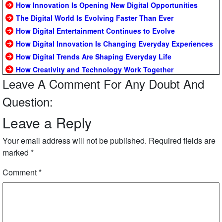
How Innovation Is Opening New Digital Opportunities
The Digital World Is Evolving Faster Than Ever
How Digital Entertainment Continues to Evolve
How Digital Innovation Is Changing Everyday Experiences
How Digital Trends Are Shaping Everyday Life
How Creativity and Technology Work Together
Leave A Comment For Any Doubt And
Question:
Leave a Reply
Your email address will not be published.
Required fields are
marked
*
Comment
*