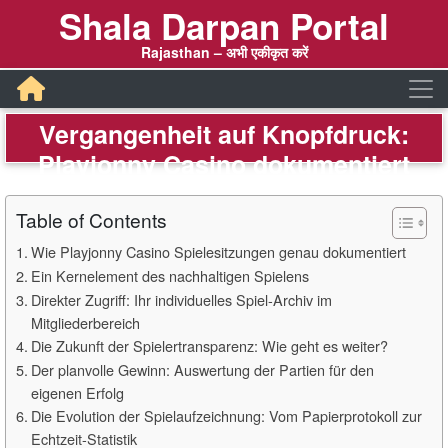
Shala Darpan Portal
Rajasthan – अभी एकीकृत करें
Vergangenheit auf Knopfdruck:
Playjonny Casino dokumentiert
Spielesitzungen in Österreich
Table of Contents
Wie Playjonny Casino Spielesitzungen genau dokumentiert
Ein Kernelement des nachhaltigen Spielens
Direkter Zugriff: Ihr individuelles Spiel-Archiv im
Mitgliederbereich
Die Zukunft der Spielertransparenz: Wie geht es weiter?
Der planvolle Gewinn: Auswertung der Partien für den
eigenen Erfolg
Die Evolution der Spielaufzeichnung: Vom Papierprotokoll zur
Echtzeit-Statistik