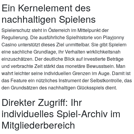
Ein Kernelement des
nachhaltigen Spielens
Spielerschutz steht in Österreich im Mittelpunkt der
Regulierung. Die ausführliche Spielhistorie von Playjonny
Casino unterstützt dieses Ziel unmittelbar. Sie gibt Spielern
eine sachliche Grundlage, ihr Verhalten wirklichkeitsnah
einzuschätzen. Der deutliche Blick auf investierte Beträge
und verbrachte Zeit stärkt das monetäre Bewusstsein. Man
wahrt leichter seine individuellen Grenzen im Auge. Damit ist
das Feature ein nützliches Instrument der Selbstkontrolle, das
den Grundsätzen des nachhaltigen Glücksspiels dient.
Direkter Zugriff: Ihr
individuelles Spiel-Archiv im
Mitgliederbereich