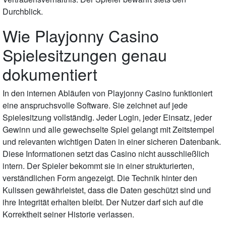
Durchblick.
Wie Playjonny Casino
Spielesitzungen genau
dokumentiert
In den internen Abläufen von Playjonny Casino funktioniert
eine anspruchsvolle Software. Sie zeichnet auf jede
Spielesitzung vollständig. Jeder Login, jeder Einsatz, jeder
Gewinn und alle gewechselte Spiel gelangt mit Zeitstempel
und relevanten wichtigen Daten in einer sicheren Datenbank.
Diese Informationen setzt das Casino nicht ausschließlich
intern. Der Spieler bekommt sie in einer strukturierten,
verständlichen Form angezeigt. Die Technik hinter den
Kulissen gewährleistet, dass die Daten geschützt sind und
ihre Integrität erhalten bleibt. Der Nutzer darf sich auf die
Korrektheit seiner Historie verlassen.