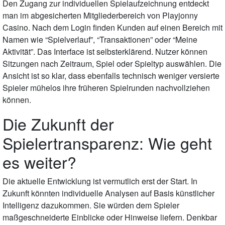
Den Zugang zur individuellen Spielaufzeichnung entdeckt
man im abgesicherten Mitgliederbereich von Playjonny
Casino. Nach dem Login finden Kunden auf einen Bereich mit
Namen wie “Spielverlauf”, “Transaktionen” oder “Meine
Aktivität”. Das Interface ist selbsterklärend. Nutzer können
Sitzungen nach Zeitraum, Spiel oder Spieltyp auswählen. Die
Ansicht ist so klar, dass ebenfalls technisch weniger versierte
Spieler mühelos ihre früheren Spielrunden nachvollziehen
können.
Die Zukunft der
Spielertransparenz: Wie geht
es weiter?
Die aktuelle Entwicklung ist vermutlich erst der Start. In
Zukunft könnten individuelle Analysen auf Basis künstlicher
Intelligenz dazukommen. Sie würden dem Spieler
maßgeschneiderte Einblicke oder Hinweise liefern. Denkbar