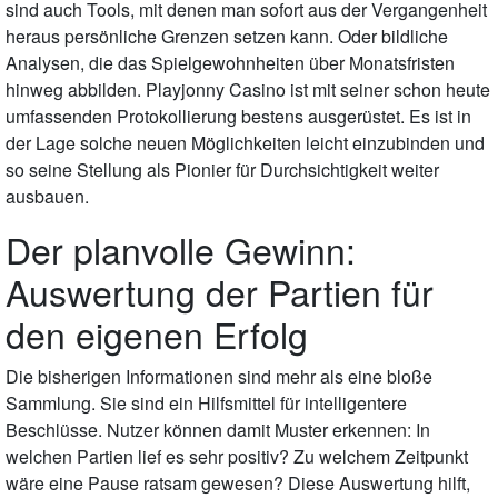
sind auch Tools, mit denen man sofort aus der Vergangenheit
heraus persönliche Grenzen setzen kann. Oder bildliche
Analysen, die das Spielgewohnheiten über Monatsfristen
hinweg abbilden. Playjonny Casino ist mit seiner schon heute
umfassenden Protokollierung bestens ausgerüstet. Es ist in
der Lage solche neuen Möglichkeiten leicht einzubinden und
so seine Stellung als Pionier für Durchsichtigkeit weiter
ausbauen.
Der planvolle Gewinn:
Auswertung der Partien für
den eigenen Erfolg
Die bisherigen Informationen sind mehr als eine bloße
Sammlung. Sie sind ein Hilfsmittel für intelligentere
Beschlüsse. Nutzer können damit Muster erkennen: In
welchen Partien lief es sehr positiv? Zu welchem Zeitpunkt
wäre eine Pause ratsam gewesen? Diese Auswertung hilft,