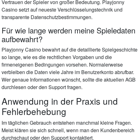
Vertrauen der Spieler von großer Bedeutung. Playjonny
Casino setzt auf neueste Verschlüsselungstechnik und
transparente Datenschutzbestimmungen.
Für wie lange werden meine Spieledaten
aufbewahrt?
Playjonny Casino bewahrt auf die detaillierte Spielgeschichte
so lange, wie es die rechtlichen Vorgaben und die
firmeneigenen Bedingungen vorsehen. Normalerweise
verbleiben die Daten viele Jahre im Benutzerkonto abrufbar.
Wer genaue Informationen wünscht, sollte die aktuellen AGB
durchlesen oder den Support fragen.
Anwendung in der Praxis und
Fehlerbehebung
Im täglichen Gebrauch entstehen manchmal kleine Fragen.
Meist klären sie sich schnell, wenn man den Kundenbereich
durchschaut oder den Support kontaktiert.