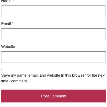
Name
*
Email
*
Website
Save my name, email, and website in this browser for the next
time I comment.