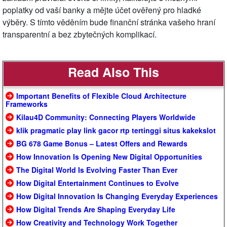
poplatky od vaší banky a mějte účet ověřený pro hladké
výběry. S tímto věděním bude finanční stránka vašeho hraní
transparentní a bez zbytečných komplikací.
Read Also This
Important Benefits of Flexible Cloud Architecture
Frameworks
Kilau4D Community: Connecting Players Worldwide
klik pragmatic play link gacor rtp tertinggi situs kakekslot
BG 678 Game Bonus – Latest Offers and Rewards
How Innovation Is Opening New Digital Opportunities
The Digital World Is Evolving Faster Than Ever
How Digital Entertainment Continues to Evolve
How Digital Innovation Is Changing Everyday Experiences
How Digital Trends Are Shaping Everyday Life
How Creativity and Technology Work Together