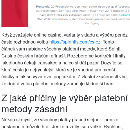
Když zvažujete online casino, varianty vkladu a výběru peněz
často rozhodnou volbu
https://spinnits.com/cs-cz
. Tento
článek vám nabídne všechny platební metody, které Spinit
Casino českým hráčům přináší. Rozebereme konkrétní limity,
jak dlouho čekají transakce a na co si dát pozor. Dozvíte se,
která cesta je nejrychlejší, která se je vhodná pro menší
částky a jak se vyvarovat poplatkům. Z vlastní zkušenosti vím,
že dobrá volba platební metody zaručuje klidnější hraní.
Z jaké příčiny je výběr platební
metody zásadní
Někdo si myslí, že všechny platby pracují stejně – peníze
přistanou a můžete hrát. Jenže rozdíly jsou velké. Rychlost,