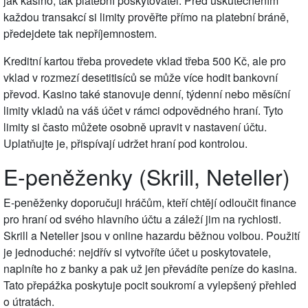
jak kasino, tak platební poskytovatel. Před uskutečněním
každou transakcí si limity prověřte přímo na platební bráně,
předejdete tak nepříjemnostem.
Kreditní kartou třeba provedete vklad třeba 500 Kč, ale pro
vklad v rozmezí desetitisíců se může více hodit bankovní
převod. Kasino také stanovuje denní, týdenní nebo měsíční
limity vkladů na váš účet v rámci odpovědného hraní. Tyto
limity si často můžete osobně upravit v nastavení účtu.
Uplatňujte je, přispívají udržet hraní pod kontrolou.
E-peněženky (Skrill, Neteller)
E-peněženky doporučuji hráčům, kteří chtějí odloučit finance
pro hraní od svého hlavního účtu a záleží jim na rychlosti.
Skrill a Neteller jsou v online hazardu běžnou volbou. Použití
je jednoduché: nejdřív si vytvoříte účet u poskytovatele,
naplníte ho z banky a pak už jen převádíte peníze do kasina.
Tato přepážka poskytuje pocit soukromí a vylepšený přehled
o útratách.