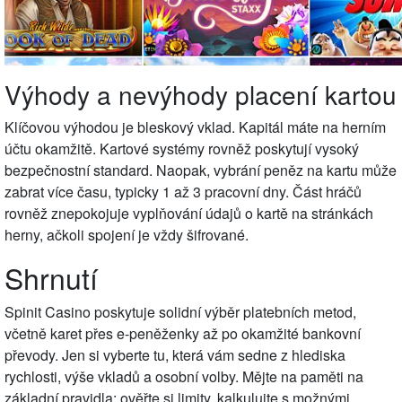
Výhody a nevýhody placení kartou
Klíčovou výhodou je bleskový vklad. Kapitál máte na herním
účtu okamžitě. Kartové systémy rovněž poskytují vysoký
bezpečnostní standard. Naopak, vybrání peněz na kartu může
zabrat více času, typicky 1 až 3 pracovní dny. Část hráčů
rovněž znepokojuje vyplňování údajů o kartě na stránkách
herny, ačkoli spojení je vždy šifrované.
Shrnutí
Spinit Casino poskytuje solidní výběr platebních metod,
včetně karet přes e-peněženky až po okamžité bankovní
převody. Jen si vyberte tu, která vám sedne z hlediska
rychlosti, výše vkladů a osobní volby. Mějte na paměti na
základní pravidla: ověřte si limity, kalkulujte s možnými