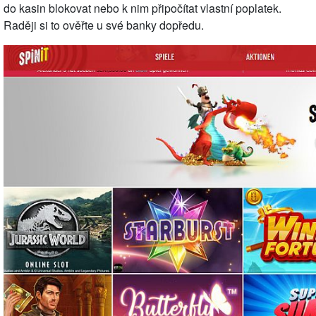
do kasin blokovat nebo k nim připočítat vlastní poplatek.
Raději si to ověřte u své banky dopředu.