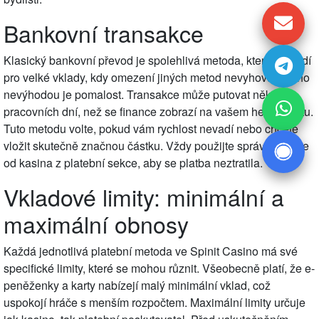
Bankovní transakce
Klasický bankovní převod je spolehlivá metoda, která se hodí
pro velké vklady, kdy omezení jiných metod nevyhovují. Jeho
nevýhodou je pomalost. Transakce může putovat několik
pracovních dní, než se finance zobrazí na vašem herním účtu.
Tuto metodu volte, pokud vám rychlost nevadí nebo chcete
vložit skutečně značnou částku. Vždy použijte správné údaje
od kasina z platební sekce, aby se platba neztratila.
Vkladové limity: minimální a
maximální obnosy
Každá jednotlivá platební metoda ve Spinit Casino má své
specifické limity, které se mohou různit. Všeobecně platí, že e-
peněženky a karty nabízejí malý minimální vklad, což
uspokojí hráče s menším rozpočtem. Maximální limity určuje