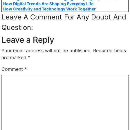
How Digital Trends Are Shaping Everyday Life
How Creativity and Technology Work Together
Leave A Comment For Any Doubt And
Question:
Leave a Reply
Your email address will not be published.
Required fields
are marked
*
Comment
*