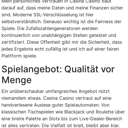
Mein persönliches Vertrauen in Casina Casino baut
darauf auf, dass meine Daten und meine Finanzen sicher
sind. Moderne SSL-Verschlüsselung ist hier
selbstverständlich. Genauso wichtig ist die Fairness der
Spiele. Die Zufallszahlengeneratoren werden
kontinuierlich von unabhängigen Stellen getestet und
zertifiziert. Diese Offenheit gibt mir die Sicherheit, dass
jedes Ergebnis echt zufällig ist und ich auf einer fairen
Plattform spiele.
Spielangebot: Qualität vor
Menge
Ein unüberschaubar umfangreiches Angebot nützt
niemandem etwas. Casina Casino vertraut auf eine
handverlesene Auslese guter Spielautomaten. Von
klassischen Tischspielen wie Blackjack und Roulette über
eine breite Palette an Slots bis zum Live-Dealer-Bereich
ist alles vertreten. Die Vielfalt ist breit, bleibt aber klar.