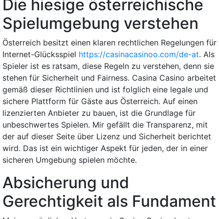
Die hiesige österreichische
Spielumgebung verstehen
Österreich besitzt einen klaren rechtlichen Regelungen für
Internet-Glücksspiel
https://casinacasinoo.com/de-at
. Als
Spieler ist es ratsam, diese Regeln zu verstehen, denn sie
stehen für Sicherheit und Fairness. Casina Casino arbeitet
gemäß dieser Richtlinien und ist folglich eine legale und
sichere Plattform für Gäste aus Österreich. Auf einen
lizenzierten Anbieter zu bauen, ist die Grundlage für
unbeschwertes Spielen. Mir gefällt die Transparenz, mit
der auf dieser Seite über Lizenz und Sicherheit berichtet
wird. Das ist ein wichtiger Aspekt für jeden, der in einer
sicheren Umgebung spielen möchte.
Absicherung und
Gerechtigkeit als Fundament