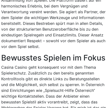
Ansammlung von Spielen. Die Plattform basiert auf ein
harmonisches Erlebnis, bei dem Vergnügen und
Verantwortung vereint werden. Sie agiert als Partner, der
dem Spieler die wichtigen Werkzeuge und Informationen
bereitstellt. Dieses Bestreben spürt man in allen Details,
von der strukturierten Benutzeroberfläche bis zu den
eindeutigen Spielregeln und Einsatzlimits. Dieser Ansatz
dokumentiert Respekt – sowohl vor dem Spieler als auch
vor dem Spiel selbst.
Bewusstes Spielen im Fokus
Casina Casino geht konsequent vor mit dem Thema
Spielerschutz. Zusätzlich zu den bereits genannten
Kontrolltools gibt es direkte Links zu Beratungsstellen
und die Möglichkeit, sich selbst zu sperren. In Österreich
sind Einrichtungen wie „Spielsucht-Hilfe Österreich“
wichtige Kontaktstellen. Dass der Anbieter einen
bewussten Spielstil aktiv vorantreibt, zeigt, dass das
Wohlergehen der Spieler Vorrang hat. Für mich ist das ein