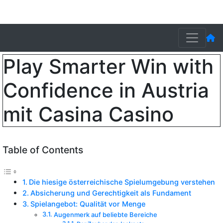
Shala Darpan Portal
Rajasthan – अभी एकीकृत करें
Play Smarter Win with
Confidence in Austria
mit Casina Casino
Table of Contents
Die hiesige österreichische Spielumgebung verstehen
Absicherung und Gerechtigkeit als Fundament
Spielangebot: Qualität vor Menge
Augenmerk auf beliebte Bereiche