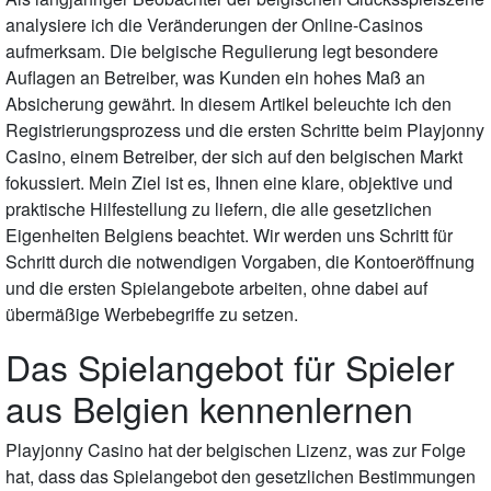
analysiere ich die Veränderungen der Online-Casinos
aufmerksam. Die belgische Regulierung legt besondere
Auflagen an Betreiber, was Kunden ein hohes Maß an
Absicherung gewährt. In diesem Artikel beleuchte ich den
Registrierungsprozess und die ersten Schritte beim Playjonny
Casino, einem Betreiber, der sich auf den belgischen Markt
fokussiert. Mein Ziel ist es, Ihnen eine klare, objektive und
praktische Hilfestellung zu liefern, die alle gesetzlichen
Eigenheiten Belgiens beachtet. Wir werden uns Schritt für
Schritt durch die notwendigen Vorgaben, die Kontoeröffnung
und die ersten Spielangebote arbeiten, ohne dabei auf
übermäßige Werbebegriffe zu setzen.
Das Spielangebot für Spieler
aus Belgien kennenlernen
Playjonny Casino hat der belgischen Lizenz, was zur Folge
hat, dass das Spielangebot den gesetzlichen Bestimmungen