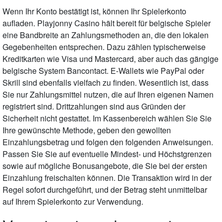
Wenn Ihr Konto bestätigt ist, können Ihr Spielerkonto
aufladen. Playjonny Casino hält bereit für belgische Spieler
eine Bandbreite an Zahlungsmethoden an, die den lokalen
Gegebenheiten entsprechen. Dazu zählen typischerweise
Kreditkarten wie Visa und Mastercard, aber auch das gängige
belgische System Bancontact. E-Wallets wie PayPal oder
Skrill sind ebenfalls vielfach zu finden. Wesentlich ist, dass
Sie nur Zahlungsmittel nutzen, die auf Ihren eigenen Namen
registriert sind. Drittzahlungen sind aus Gründen der
Sicherheit nicht gestattet. Im Kassenbereich wählen Sie Sie
Ihre gewünschte Methode, geben den gewollten
Einzahlungsbetrag und folgen den folgenden Anweisungen.
Passen Sie Sie auf eventuelle Mindest- und Höchstgrenzen
sowie auf mögliche Bonusangebote, die Sie bei der ersten
Einzahlung freischalten können. Die Transaktion wird in der
Regel sofort durchgeführt, und der Betrag steht unmittelbar
auf Ihrem Spielerkonto zur Verwendung.