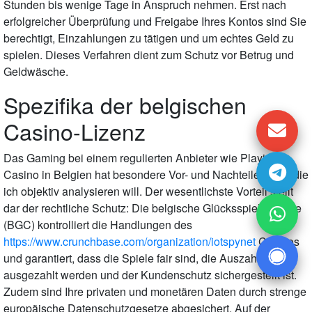
Stunden bis wenige Tage in Anspruch nehmen. Erst nach
erfolgreicher Überprüfung und Freigabe Ihres Kontos sind Sie
berechtigt, Einzahlungen zu tätigen und um echtes Geld zu
spielen. Dieses Verfahren dient zum Schutz vor Betrug und
Geldwäsche.
Spezifika der belgischen
Casino-Lizenz
Das Gaming bei einem regulierten Anbieter wie Playjonny
Casino in Belgien hat besondere Vor- und Nachteile parat, die
ich objektiv analysieren will. Der wesentlichste Vorteil stellt
dar der rechtliche Schutz: Die belgische Glücksspielbehörde
(BGC) kontrolliert die Handlungen des
https://www.crunchbase.com/organization/iotspynet
Casinos
und garantiert, dass die Spiele fair sind, die Auszahlungen
ausgezahlt werden und der Kundenschutz sichergestellt ist.
Zudem sind Ihre privaten und monetären Daten durch strenge
europäische Datenschutzgesetze abgesichert. Auf der