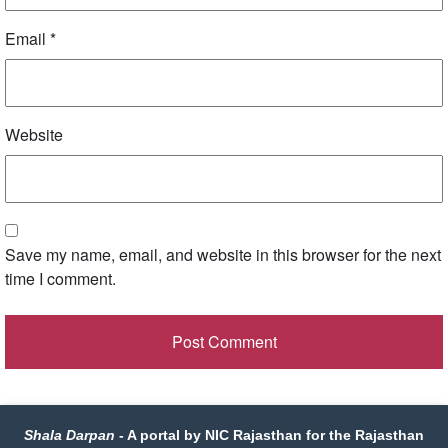
Email
*
Website
Save my name, email, and website in this browser for the next
time I comment.
Shala Darpan
- A portal by NIC Rajasthan for the Rajasthan