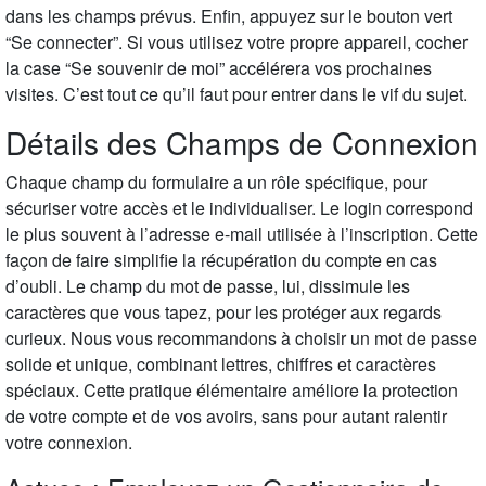
dans les champs prévus. Enfin, appuyez sur le bouton vert
“Se connecter”. Si vous utilisez votre propre appareil, cocher
la case “Se souvenir de moi” accélérera vos prochaines
visites. C’est tout ce qu’il faut pour entrer dans le vif du sujet.
Détails des Champs de Connexion
Chaque champ du formulaire a un rôle spécifique, pour
sécuriser votre accès et le individualiser. Le login correspond
le plus souvent à l’adresse e-mail utilisée à l’inscription. Cette
façon de faire simplifie la récupération du compte en cas
d’oubli. Le champ du mot de passe, lui, dissimule les
caractères que vous tapez, pour les protéger aux regards
curieux. Nous vous recommandons à choisir un mot de passe
solide et unique, combinant lettres, chiffres et caractères
spéciaux. Cette pratique élémentaire améliore la protection
de votre compte et de vos avoirs, sans pour autant ralentir
votre connexion.