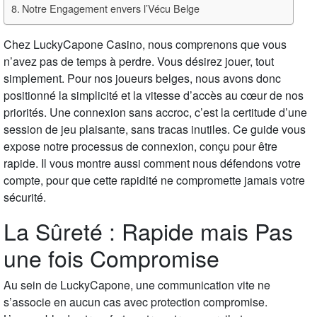
Notre Engagement envers l’Vécu Belge
Chez LuckyCapone Casino, nous comprenons que vous
n’avez pas de temps à perdre. Vous désirez jouer, tout
simplement. Pour nos joueurs belges, nous avons donc
positionné la simplicité et la vitesse d’accès au cœur de nos
priorités. Une connexion sans accroc, c’est la certitude d’une
session de jeu plaisante, sans tracas inutiles. Ce guide vous
expose notre processus de connexion, conçu pour être
rapide. Il vous montre aussi comment nous défendons votre
compte, pour que cette rapidité ne compromette jamais votre
sécurité.
La Sûreté : Rapide mais Pas
une fois Compromise
Au sein de LuckyCapone, une communication vite ne
s’associe en aucun cas avec protection compromise.