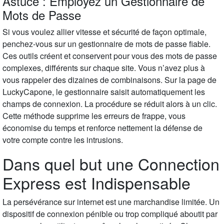
Astuce : Employez un Gestionnaire de
Mots de Passe
Si vous voulez allier vitesse et sécurité de façon optimale,
penchez-vous sur un gestionnaire de mots de passe fiable.
Ces outils créent et conservent pour vous des mots de passe
complexes, différents sur chaque site. Vous n’avez plus à
vous rappeler des dizaines de combinaisons. Sur la page de
LuckyCapone, le gestionnaire saisit automatiquement les
champs de connexion. La procédure se réduit alors à un clic.
Cette méthode supprime les erreurs de frappe, vous
économise du temps et renforce nettement la défense de
votre compte contre les intrusions.
Dans quel but une Connection
Express est Indispensable
La persévérance sur internet est une marchandise limitée. Un
dispositif de connexion pénible ou trop compliqué aboutit par