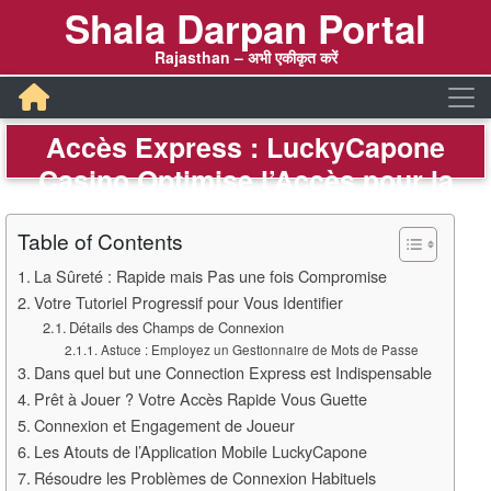
Shala Darpan Portal
Rajasthan – अभी एकीकृत करें
Accès Express : LuckyCapone
Casino Optimise l’Accès pour la
Belgique
Table of Contents
La Sûreté : Rapide mais Pas une fois Compromise
Votre Tutoriel Progressif pour Vous Identifier
Détails des Champs de Connexion
Astuce : Employez un Gestionnaire de Mots de Passe
Dans quel but une Connection Express est Indispensable
Prêt à Jouer ? Votre Accès Rapide Vous Guette
Connexion et Engagement de Joueur
Les Atouts de l’Application Mobile LuckyCapone
Résoudre les Problèmes de Connexion Habituels