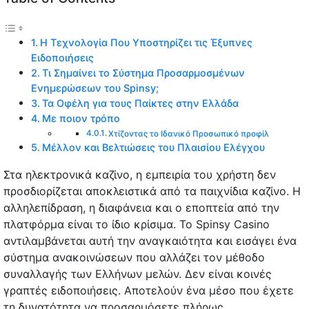
Η Τεχνολογία Που Υποστηρίζει τις Έξυπνες
Ειδοποιήσεις
Τι Σημαίνει το Σύστημα Προσαρμοσμένων
Ενημερώσεων του Spinsy;
Τα Οφέλη για τους Παίκτες στην Ελλάδα
Με ποιον τρόπο
Χτίζοντας το Ιδανικό Προσωπικό προφίλ
Μέλλον και Βελτιώσεις του Πλαισίου Ελέγχου
Στα ηλεκτρονικά καζίνο, η εμπειρία του χρήστη δεν
προσδιορίζεται αποκλειστικά από τα παιχνίδια καζίνο. Η
αλληλεπίδραση, η διαφάνεια και ο εποπτεία από την
πλατφόρμα είναι το ίδιο κρίσιμα. Το Spinsy Casino
αντιλαμβάνεται αυτή την αναγκαιότητα και εισάγει ένα
σύστημα ανακοινώσεων που αλλάζει τον μέθοδο
συναλλαγής των Ελλήνων μελών. Δεν είναι κοινές
γραπτές ειδοποιήσεις. Αποτελούν ένα μέσο που έχετε
τη δυνατότητα να προσαρμόσετε πλήρως,