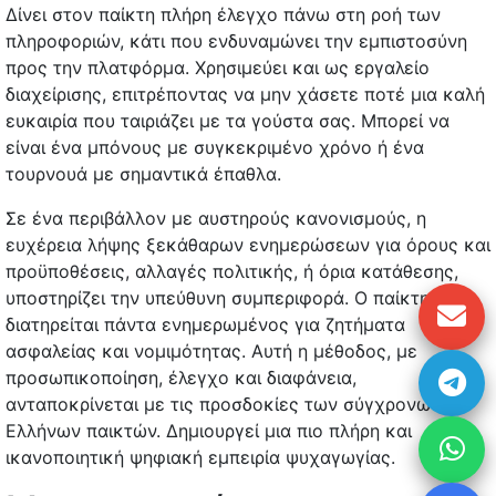
Δίνει στον παίκτη πλήρη έλεγχο πάνω στη ροή των
πληροφοριών, κάτι που ενδυναμώνει την εμπιστοσύνη
προς την πλατφόρμα. Χρησιμεύει και ως εργαλείο
διαχείρισης, επιτρέποντας να μην χάσετε ποτέ μια καλή
ευκαιρία που ταιριάζει με τα γούστα σας. Μπορεί να
είναι ένα μπόνους με συγκεκριμένο χρόνο ή ένα
τουρνουά με σημαντικά έπαθλα.
Σε ένα περιβάλλον με αυστηρούς κανονισμούς, η
ευχέρεια λήψης ξεκάθαρων ενημερώσεων για όρους και
προϋποθέσεις, αλλαγές πολιτικής, ή όρια κατάθεσης,
υποστηρίζει την υπεύθυνη συμπεριφορά. Ο παίκτης
διατηρείται πάντα ενημερωμένος για ζητήματα
ασφαλείας και νομιμότητας. Αυτή η μέθοδος, με
προσωπικοποίηση, έλεγχο και διαφάνεια,
ανταποκρίνεται με τις προσδοκίες των σύγχρονων
Ελλήνων παικτών. Δημιουργεί μια πιο πλήρη και
ικανοποιητική ψηφιακή εμπειρία ψυχαγωγίας.