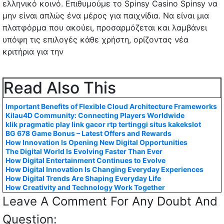
ελληνικό κοινό. Επιθυμούμε το Spinsy Casino Spinsy να
μην είναι απλώς ένα μέρος για παιχνίδια. Να είναι μια
πλατφόρμα που ακούει, προσαρμόζεται και λαμβάνει
υπόψη τις επιλογές κάθε χρήστη, ορίζοντας νέα
κριτήρια για την
Read Also This
Important Benefits of Flexible Cloud Architecture Frameworks
Kilau4D Community: Connecting Players Worldwide
klik pragmatic play link gacor rtp tertinggi situs kakekslot
BG 678 Game Bonus – Latest Offers and Rewards
How Innovation Is Opening New Digital Opportunities
The Digital World Is Evolving Faster Than Ever
How Digital Entertainment Continues to Evolve
How Digital Innovation Is Changing Everyday Experiences
How Digital Trends Are Shaping Everyday Life
How Creativity and Technology Work Together
Leave A Comment For Any Doubt And
Question: