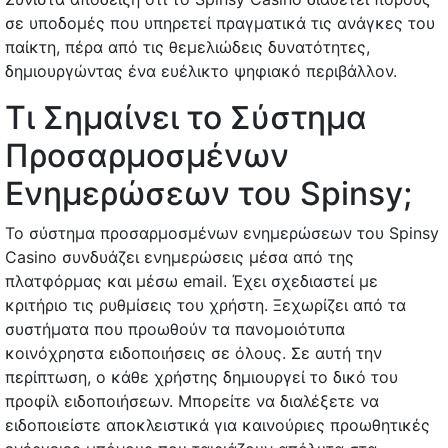
σε υποδομές που υπηρετεί πραγματικά τις ανάγκες του
παίκτη, πέρα από τις θεμελιώδεις δυνατότητες,
δημιουργώντας ένα ευέλικτο ψηφιακό περιβάλλον.
Τι Σημαίνει το Σύστημα
Προσαρμοσμένων
Ενημερώσεων του Spinsy;
Το σύστημα προσαρμοσμένων ενημερώσεων του Spinsy
Casino συνδυάζει ενημερώσεις μέσα από της
πλατφόρμας και μέσω email. Έχει σχεδιαστεί με
κριτήριο τις ρυθμίσεις του χρήστη. Ξεχωρίζει από τα
συστήματα που προωθούν τα πανομοιότυπα
κοινόχρηστα ειδοποιήσεις σε όλους. Σε αυτή την
περίπτωση, ο κάθε χρήστης δημιουργεί το δικό του
προφίλ ειδοποιήσεων. Μπορείτε να διαλέξετε να
ειδοποιείστε αποκλειστικά για καινούριες προωθητικές