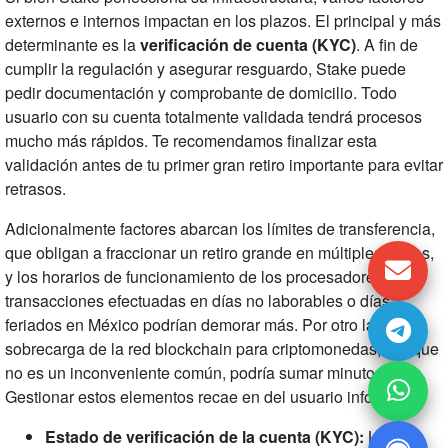
externos e internos impactan en los plazos. El principal y más
determinante es la
verificación de cuenta (KYC)
. A fin de
cumplir la regulación y asegurar resguardo, Stake puede
pedir documentación y comprobante de domicilio. Todo
usuario con su cuenta totalmente validada tendrá procesos
mucho más rápidos. Te recomendamos finalizar esta
validación antes de tu primer gran retiro importante para evitar
retrasos.
Adicionalmente factores abarcan los límites de transferencia,
que obligan a fraccionar un retiro grande en múltiples retiros,
y los horarios de funcionamiento de los procesadores. Las
transacciones efectuadas en días no laborables o días
feriados en México podrían demorar más. Por otro lado, la
sobrecarga de la red blockchain para criptomonedas, aunque
no es un inconveniente común, podría sumar minutos extra.
Gestionar estos elementos recae en del usuario informado.
Estado de verificación de la cuenta (KYC):
Las