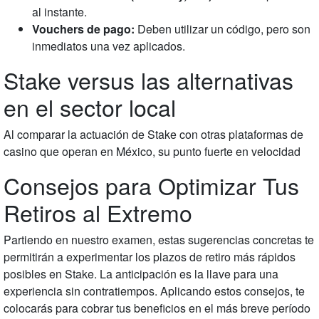
al instante.
Vouchers de pago:
Deben utilizar un código, pero son
inmediatos una vez aplicados.
Stake versus las alternativas
en el sector local
Al comparar la actuación de Stake con otras plataformas de
casino que operan en México, su punto fuerte en velocidad
Consejos para Optimizar Tus
Retiros al Extremo
Partiendo en nuestro examen, estas sugerencias concretas te
permitirán a experimentar los plazos de retiro más rápidos
posibles en Stake. La anticipación es la llave para una
experiencia sin contratiempos. Aplicando estos consejos, te
colocarás para cobrar tus beneficios en el más breve período