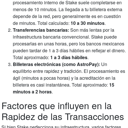
procesamiento interno de Stake suele completarse en
menos de 10 minutos. La llegada a tu billetera externa
depende de la red, pero generalmente es en cuestión
de minutos. Total calculado:
10 a 30 minutos
.
Transferencias bancarias:
Son más lentas por la
infraestructura bancaria convencional. Stake puede
procesarlas en unas horas, pero los bancos mexicanos
pueden tardar de 1 a 3 días hábiles en reflejar el dinero.
Total aproximado:
1 a 3 días hábiles
.
Billeteras electrónicas (como AstroPay):
Un
equilibrio entre rapidez y tradición. El procesamiento es
ágil (minutos a pocas horas) y la acreditación en la
billetera es casi instantánea. Total aproximado:
15
minutos a 2 horas
.
Factores que influyen en la
Rapidez de las Transacciones
Si bien Stake perfecciona su infraestructura, varios factores