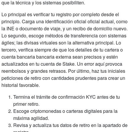
que la técnica y los sistemas posibiliten.
Lo principal es verificar tu registro por completo desde el
principio. Carga una identificación oficial oficial actual, como
la INE o documento de viaje, y un recibo de domicilio nuevo.
Lo segundo, escoge métodos de transferencia con sistemas
ágiles; las divisas virtuales son la alternativa principal. Lo
tercero, verifica siempre de que los detalles de tu cartera o
cuenta bancaria bancaria externa sean precisos y estén
actualizados en tu cuenta de Stake. Un error aquí provoca
reembolsos y grandes retrasos. Por último, haz tus iniciales
peticiones de retiro con cantidades prudentes para crear un
historial favorable.
Termina el trámite de confirmación KYC antes de tu
primer retiro.
Escoge criptomonedas o carteras digitales para la
máxima agilidad.
Revisa y actualiza tus datos de retiro en la apartado de