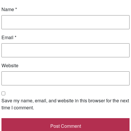
Name
*
Email
*
Website
Save my name, email, and website in this browser for the next
time I comment.