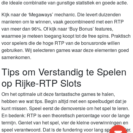
die ideale combinatie van gunstige statistiek en goede actie.
Kijk naar de ‘Megaways’ mechanic. Die levert duizenden
manieren om te winnen, vaak gecombineerd met een RTP
van meer dan 96%. Of kijk naar ‘Buy Bonus’ features,
waarmee je meteen toegang koopt tot de free spins. Praktisch
voor spelers die de hoge RTP van de bonusronde willen
gebruiken. Wij selecteren games waar deze elementen goed
samenkomen.
Tips om Verstandig te Spelen
op Rijke-RTP Slots
Om het optimale uit deze fantastische games te halen,
hebben we wat tips. Begin altijd met een speelbudget dat je
kunt missen. Speel eerst de demoversie om het spel te leren.
En bedenk: RTP is een theoretisch percentage voor de lange
termijn. Geniet van het spel, vier de kleine overwinningen en
speel verantwoord. Dat is de fundering voor lang speelplezier.