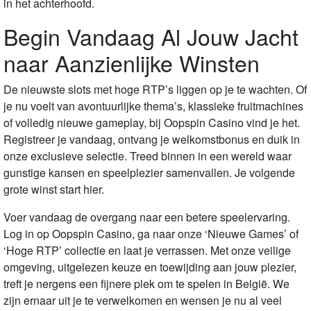
in het achterhoofd.
Begin Vandaag Al Jouw Jacht
naar Aanzienlijke Winsten
De nieuwste slots met hoge RTP’s liggen op je te wachten. Of
je nu voelt van avontuurlijke thema’s, klassieke fruitmachines
of volledig nieuwe gameplay, bij Oopspin Casino vind je het.
Registreer je vandaag, ontvang je welkomstbonus en duik in
onze exclusieve selectie. Treed binnen in een wereld waar
gunstige kansen en speelplezier samenvallen. Je volgende
grote winst start hier.
Voer vandaag de overgang naar een betere speelervaring.
Log in op Oopspin Casino, ga naar onze ‘Nieuwe Games’ of
‘Hoge RTP’ collectie en laat je verrassen. Met onze veilige
omgeving, uitgelezen keuze en toewijding aan jouw plezier,
treft je nergens een fijnere plek om te spelen in België. We
zijn ernaar uit je te verwelkomen en wensen je nu al veel