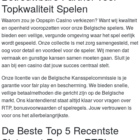
Topkwaliteit Spelen
Waarom zou je Oopspin Casino verkiezen? Want wij kwaliteit
en openheid vooropzetten voor onze Belgische spelers. We
bieden een veilige, vergunde omgeving waar het spel eerlijk
wordt gespeeld. Onze collectie is met zorg samengesteld, met
oog voor detail en voordeel voor de speler. Wij menen dat
vermaak en gunstige kansen samen moeten gaan. Sluit je
aan bij een casino dat jouw succes centraal stelt.
Onze licentie van de Belgische Kansspelcommissie is je
garantie voor fair play en bescherming. We bieden snelle,
veilige betaalmethoden die gericht zijn op de Belgische
markt. Ons klantendienst staat altijd klaar voor vragen over
RTP, bonusvoorwaarden of spelregels. Jouw vertrouwen is
voor ons het allerbelangrijkste.
De Beste Top 5 Recentste