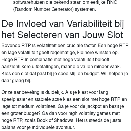
softwarehuizen die bekend staan om eerlijke RNG
(Random Number Generator) systemen.
De Invloed van Variabiliteit bij
het Selecteren van Jouw Slot
Bovenop RTP is volatiliteit een cruciale factor. Een hoge RTP
en lage volatiliteit geeft regelmatige, kleinere winsten op.
Hoge RTP in combinatie met hoge volatiliteit belooft
aanzienlijkere uitbetalingen, maar die vallen minder vaak.
Kies een slot dat past bij je speelstijl en budget. Wij helpen je
daar graag bij.
Onze aanbeveling is duidelijk. Als je kiest voor lang
speelplezier en stabiele actie kies een slot met hoge RTP en
lage tot medium volatiliteit. Ga je voor de jackpot en bezit je
een groter budget? Ga dan voor high volatility games met
hoge RTP, zoals Book of Shadows. Het is steeds de juiste
balans voor je individuele avontuur.