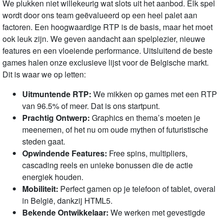
We plukken niet willekeurig wat slots uit het aanbod. Elk spel
wordt door ons team geëvalueerd op een heel palet aan
factoren. Een hoogwaardige RTP is de basis, maar het moet
ook leuk zijn. We geven aandacht aan spelplezier, nieuwe
features en een vloeiende performance. Uitsluitend de beste
games halen onze exclusieve lijst voor de Belgische markt.
Dit is waar we op letten:
Uitmuntende RTP:
We mikken op games met een RTP
van 96.5% of meer. Dat is ons startpunt.
Prachtig Ontwerp:
Graphics en thema’s moeten je
meenemen, of het nu om oude mythen of futuristische
steden gaat.
Opwindende Features:
Free spins, multipliers,
cascading reels en unieke bonussen die de actie
energiek houden.
Mobiliteit:
Perfect gamen op je telefoon of tablet, overal
in België, dankzij HTML5.
Bekende Ontwikkelaar:
We werken met gevestigde