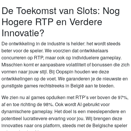
De Toekomst van Slots: Nog
Hogere RTP en Verdere
Innovatie?
De ontwikkeling in de industrie is helder: het wordt steeds
beter voor de speler. We voorzien dat ontwikkelaars
concurreren op RTP, maar ook op individuelere gameplay.
Misschien komt er aanpasbare volatiliteit of bonussen die zich
vormen naar jouw stijl. Bij Oopspin houden we deze
ontwikkelingen op de voet. We garanderen je de nieuwste en
gunstigste games rechtstreeks in België aan te bieden.
We zien nu al games opduiken met RTP’s ver boven de 97%,
af en toe richting de 98%. Ook wordt AI gebruikt voor
dynamischere gameplay. Het doel is een meeslependere en
potentieel lucratievere ervaring voor jou. Wij brengen deze
innovaties naar ons platform, steeds met de Belgische speler