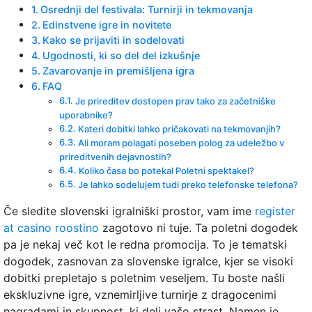
Osrednji del festivala: Turnirji in tekmovanja
Edinstvene igre in novitete
Kako se prijaviti in sodelovati
Ugodnosti, ki so del del izkušnje
Zavarovanje in premišljena igra
FAQ
Je prireditev dostopen prav tako za začetniške
uporabnike?
Kateri dobitki lahko pričakovati na tekmovanjih?
Ali moram polagati poseben polog za udeležbo v
prireditvenih dejavnostih?
Koliko časa bo potekal Poletni spektakel?
Je lahko sodelujem tudi preko telefonske telefona?
Če sledite slovenski igralniški prostor, vam ime
register
at casino roostino
zagotovo ni tuje. Ta poletni dogodek
pa je nekaj več kot le redna promocija. To je tematski
dogodek, zasnovan za slovenske igralce, kjer se visoki
dobitki prepletajo s poletnim veseljem. Tu boste našli
ekskluzivne igre, vznemirljive turnirje z dragocenimi
nagradami in skupnost, ki deli vašo strast. Namen je