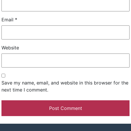
Email
*
Website
Save my name, email, and website in this browser for the
next time I comment.