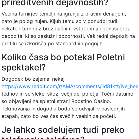
prireditvenih dejavnostih?
Večina turnirjev temelji na igranju z pravim denarjem,
zato je polog nujen. Kljub temu so v ponudbi tudi
nekateri turnirji z brezplačnim vstopom ali bonusi brez
depozita, ki so zaslužni pozornosti. Vaš redni depozit na
profilu se izkorišča po standardnih pogojih.
Koliko časa bo potekal Poletni
spektakel?
Dogodek bo zajemal nekaj
https://www.reddit.com/r/AMA/comments/1d81ktt/ive_been_
tednov in se vlekel skozi večji del poletja. Točni datume
so objavljeni na spletni strani Roostino Casino.
Tekmovanja in dogodki bodo se odvijali v naslednjih
etapah, zato bo ves čas svežih vsebin za početi.
Je lahko sodelujem tudi preko