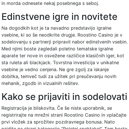
in morda odnesete nekaj posebnega s seboj.
Edinstvene igre in novitete
Na dogodkih kot je ta navadno predstavijo igralne
vsebine, ki so še neodkrite drugje. Roostino Casino je v
sodelovanju s partnerji pripravil nabor edinstvenih vsebin.
Med njimi boste zagledali poletno tematske igralne
aparate ter nove in osvežene različice klasičnih iger, kot
sta ruleta ali blackjack. Tovrstna investicija v unikatne
vsebine je vedno cenjena. Ne gre zgolj za iskanje
dobitka, temveč tudi za užitek pri preučevanju novih
mehanik, zgodb in vizualnih rešitev.
Kako se prijaviti in sodelovati
Registracija je bliskovita. Če še niste uporabnik, se
registrirajte na mrežni strani Roostino Casino in vplačajte
prvi vložek za sprožitev pozdravnega bonusa. Nato
najdite na strani kategorijo “Poletni spektakel”. Tam boste