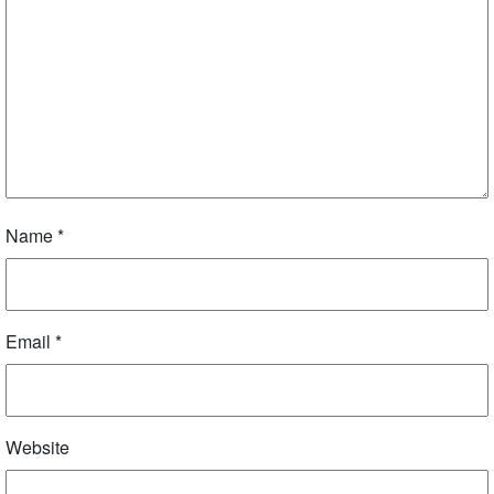
Name
*
Email
*
Website