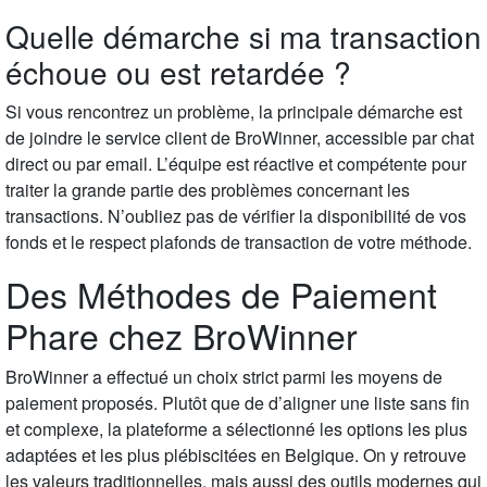
Quelle démarche si ma transaction
échoue ou est retardée ?
Si vous rencontrez un problème, la principale démarche est
de joindre le service client de BroWinner, accessible par chat
direct ou par email. L’équipe est réactive et compétente pour
traiter la grande partie des problèmes concernant les
transactions. N’oubliez pas de vérifier la disponibilité de vos
fonds et le respect plafonds de transaction de votre méthode.
Des Méthodes de Paiement
Phare chez BroWinner
BroWinner a effectué un choix strict parmi les moyens de
paiement proposés. Plutôt que de d’aligner une liste sans fin
et complexe, la plateforme a sélectionné les options les plus
adaptées et les plus plébiscitées en Belgique. On y retrouve
les valeurs traditionnelles, mais aussi des outils modernes qui