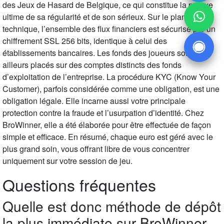
des Jeux de Hasard de Belgique, ce qui constitue la preuve
ultime de sa régularité et de son sérieux. Sur le plan
technique, l’ensemble des flux financiers est sécurisé par un
chiffrement SSL 256 bits, identique à celui des
établissements bancaires. Les fonds des joueurs sont par
ailleurs placés sur des comptes distincts des fonds
d’exploitation de l’entreprise. La procédure KYC (Know Your
Customer), parfois considérée comme une obligation, est une
obligation légale. Elle incarne aussi votre principale
protection contre la fraude et l’usurpation d’identité. Chez
BroWinner, elle a été élaborée pour être effectuée de façon
simple et efficace. En résumé, chaque euro est géré avec le
plus grand soin, vous offrant libre de vous concentrer
uniquement sur votre session de jeu.
Questions fréquentes
Quelle est donc méthode de dépôt
la plus immédiate sur BroWinner