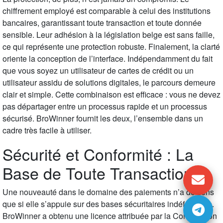
chiffrement employé est comparable à celui des institutions
bancaires, garantissant toute transaction et toute donnée
sensible. Leur adhésion à la législation belge est sans faille,
ce qui représente une protection robuste. Finalement, la clarté
oriente la conception de l’interface. Indépendamment du fait
que vous soyez un utilisateur de cartes de crédit ou un
utilisateur assidu de solutions digitales, le parcours demeure
clair et simple. Cette combinaison est efficace : vous ne devez
pas départager entre un processus rapide et un processus
sécurisé. BroWinner fournit les deux, l’ensemble dans un
cadre très facile à utiliser.
Sécurité et Conformité : La
Base de Toute Transaction
Une nouveauté dans le domaine des paiements n’a de sens
que si elle s’appuie sur des bases sécuritaires indéfectibles.
BroWinner a obtenu une licence attribuée par la Commission