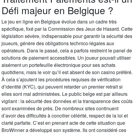
Défi majeur en Belgique ?
Le jeu en ligne en Belgique évolue dans un cadre très
spécifique, fixé par la Commission des Jeux de Hasard. Cette
législation sévère, indispensable pour garantir la sécurité des
joueurs, génère des obligations technico-légales aux
opérateurs. Dans le passé, cela a parfois restreint le panel de
solutions de paiement accessibles. Un joueur pouvait utiliser
aisément un portefeuille électronique pour ses achats
quotidiens, mais le voir qu’il est absent de son casino préféré.
À cela s’ajoutent les procédures requises de vérification
d’identité (KYC), qui peuvent retarder un premier retrait si
elles sont mal administrées. Le public belge est par ailleurs
vigilant : la sécurité des données et la transparence des coûts
sont examinées de près. De nombreux sites continuent
d’avoir des difficultés à concilier célérité, respect de la loi et
clarté parfaite. C’est en prenant acte de cette situation que
BroWinner a développé son système. Ils ont considéré ces