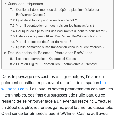
Questions fréquentes
Quelle est donc méthode de dépôt la plus immédiate sur
BroWinner Casino ?
Quel délai faut-il pour recevoir un retrait ?
Y a-t-il éventuellement des frais sur les transactions ?
Pourquoi dois-je fournir des documents d’identité pour retirer ?
Est-ce que je peux utiliser PayPal sur BroWinner Casino ?
Y a-t-il limites de dépôt et de retrait ?
Quelle démarche si ma transaction échoue ou est retardée ?
Des Méthodes de Paiement Phare chez BroWinner
Les Incontournables : Banques et Cartes
L’Ère du Digital : Portefeuilles Électroniques & Prépayé
Dans le paysage des casinos en ligne belges, l’étape du
paiement constitue trop souvent un point de crispation
bro-
winner.eu.com
. Les joueurs savent pertinemment ces attentes
interminables, ces frais qui surgissent de nulle part, ou ce
ressenti de se retrouver face à un éventail restreint. Effectuer
un dépôt ou, pire, retirer ses gains, peut tourner au casse-tête.
C’est sur ce terrain précis que BroWinner Casino agit avec