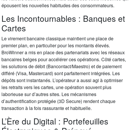
épousent les nouvelles habitudes des consommateurs.
Les Incontournables : Banques et
Cartes
Le virement bancaire classique maintient une place de
premier plan, en particulier pour les montants élevés.
BroWinner a mis en place des partenariats avec les réseaux
bancaires belges pour accélérer ces opérations. Côté cartes,
les solutions de débit (Bancontact/Maestro) et de paiement
différé (Visa, Mastercard) sont parfaitement intégrées. Les
dépôts sont instantanés. L’opérateur a aussi agi à optimiser
les retraits vers les cartes, une opération souvent plus
laborieuse sur d’autres sites. Les mécanismes
d’authentification protégée (3D Secure) rendent chaque
transaction à la fois rassurante et habituelle.
L’Ère du Digital : Portefeuilles