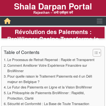
Shala Darpan Portal
Rajasthan – अभी एकीकृत करें
Révolution des Paiements :
BroWinner Casino Transforme le
Processus des Paiements en
Belgique
Table of Contents
Le Processus de Retrait Repensé : Rapide et Transparent
Comment Améliorer Votre Expérience Financière sur
BroWinner
Pour quelle raison le Traitement Paiements est-il un Défi
majeur en Belgique ?
Le Futur des Paiements en Ligne et la Vision BroWinner
La Philosophie de Paiements BroWinner : Rapidité,
Protection, Clarté
Sécurité et Conformité : La Base de Toute Transaction