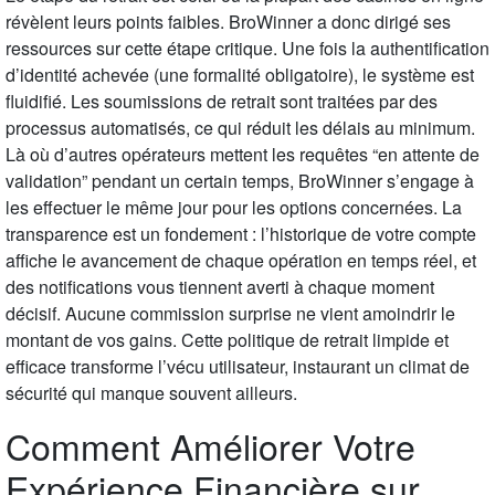
révèlent leurs points faibles. BroWinner a donc dirigé ses
ressources sur cette étape critique. Une fois la authentification
d’identité achevée (une formalité obligatoire), le système est
fluidifié. Les soumissions de retrait sont traitées par des
processus automatisés, ce qui réduit les délais au minimum.
Là où d’autres opérateurs mettent les requêtes “en attente de
validation” pendant un certain temps, BroWinner s’engage à
les effectuer le même jour pour les options concernées. La
transparence est un fondement : l’historique de votre compte
affiche le avancement de chaque opération en temps réel, et
des notifications vous tiennent averti à chaque moment
décisif. Aucune commission surprise ne vient amoindrir le
montant de vos gains. Cette politique de retrait limpide et
efficace transforme l’vécu utilisateur, instaurant un climat de
sécurité qui manque souvent ailleurs.
Comment Améliorer Votre
Expérience Financière sur