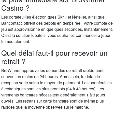
Casino ?
Les portefeuilles électroniques Skrill et Neteller, ainsi que
Bancontact, offrent des dépôts en temps réel. Votre compte de
jeu est approvisionné en quelques secondes, instantanément.
C’est la solution idéale si vous souhaitez commencer à jouer
immédiatement.
Quel délai faut-il pour recevoir un
retrait ?
BroWinner approuve les demandes de retrait rapidement,
souvent en moins de 24 heures. Après cela, le délai de
réception varie selon le moyen de paiement. Les portefeuilles
électroniques sont les plus prompts (24 à 48 heures). Les
virements bancaires nécessitent généralement 1 à 3 jours
ouvrés. Les retraits sur carte bancaire sont de même plus
rapides que la moyenne observée sur le marché.