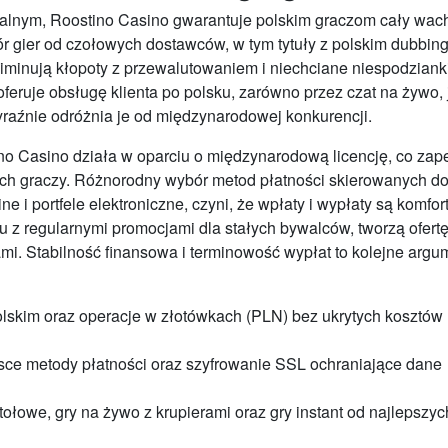
lnym, Roostino Casino gwarantuje polskim graczom cały wach
ór gier od czołowych dostawców, w tym tytuły z polskim dubbin
liminują kłopoty z przewalutowaniem i niechciane niespodziank
eruje obsługę klienta po polsku, zarówno przez czat na żywo, j
wyraźnie odróżnia je od międzynarodowej konkurencji.
tino Casino działa w oparciu o międzynarodową licencję, co za
ch graczy. Różnorodny wybór metod płatności skierowanych d
ne i portfele elektroniczne, czyni, że wpłaty i wypłaty są komfor
 z regularnymi promocjami dla stałych bywalców, tworzą ofertę
i. Stabilność finansowa i terminowość wypłat to kolejne argu
lskim oraz operacje w złotówkach (PLN) bez ukrytych kosztów
ce metody płatności oraz szyfrowanie SSL ochraniające dane
ołowe, gry na żywo z krupierami oraz gry instant od najlepszyc