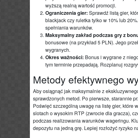
wyższą realną wartość promocji.
Ograniczenia gier:
Sprawdź listą gier, kt
blackjack czy ruletka tylko w 10% lub 20
spełniania warunków.
Maksymalny zakład podczas gry z bon
bonusowe (na przykład 5 PLN). Jego prze
wygranych.
Okres ważności:
Bonus i wygrane z niego
tym terminie przepadają. Rozplanuj rozgry
Metody efektywnego wy
Aby osiągnąć jak maksymalnie z ekskluzywneg
sprawdzonych metod. Po pierwsze, starannie prz
Poświęć szczególną uwagę na listę gier, które 
slotach o wysokim RTP (zwrocie dla gracza), c
podczas realizowania warunków wageringu. Klu
depozytu na jedną grę. Lepiej rozłożyć ryzyko na 