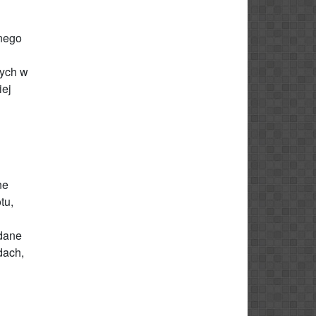
znego
nych w
iej
ne
tu,
udane
dach,