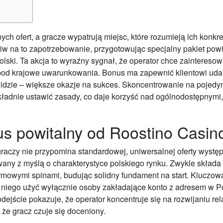
ych ofert, a gracze wypatrują miejsc, które rozumieją ich konkr
 na to zapotrzebowanie, przygotowując specjalny pakiet powi
lski. Ta akcja to wyraźny sygnał, że operator chce zaintereso
ne pod krajowe uwarunkowania. Bonus ma zapewnić klientowi ud
m idzie – większe okazje na sukces. Skoncentrowanie na pojed
ładnie ustawić zasady, co daje korzyść nad ogólnodostępnymi
s powitalny od Roostino Casin
raczy nie przypomina standardowej, uniwersalnej oferty występ
wany z myślą o charakterystyce polskiego rynku. Zwykle składa 
mowymi spinami, budując solidny fundament na start. Kluczow
niego użyć wyłącznie osoby zakładające konto z adresem w Po
ejście pokazuje, że operator koncentruje się na rozwijaniu rela
 że gracz czuje się doceniony.