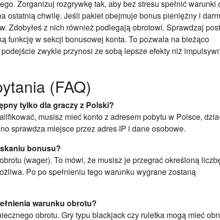
go. Zorganizuj rozgrywkę tak, aby bez stresu spełnić warunki 
 ostatnią chwilę. Jeśli pakiet obejmuje bonus pieniężny i da
w. Zdobyłeś z nich również podlegają obrotowi. Sprawdzaj pos
ą funkcję w sekcji bonusowej konta. To pozwala na bieżąco
 podejście zwykle przynosi ze sobą lepsze efekty niż impulsyw
pytania (FAQ)
pny tylko dla graczy z Polski?
alifikować, musisz mieć konto z adresem pobytu w Polsce, dzia
no sprawdza miejsce przez adres IP i dane osobowe.
zyskaniu bonusu?
brotu (wager). To mówi, że musisz je przegrać określoną liczb
ożliwa. Po po spełnieniu tego warunku wygrane zostaną
pełnienia warunku obrotu?
niecznego obrotu. Gry typu blackjack czy ruletka mogą mieć ob