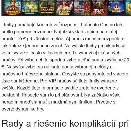
Limity pomáhajú kontrolovať rozpočet. Lolospin Casino ich
určilo pomerne rozumne. Najnižší vklad začína na malej
hranici 10 € pri väčšine metód. Aj hráč s menším rozpočtom
tak dokáže jednoducho začať. Najvyššie limity pre vklady sú
veľmi vysoké, často v tisícoch eur. To vyhoví aj skúsených
hráčov. Pri výberoch je spodná vyberateľná suma zvyčajne 20
€. Najvyšší výber sa odlišuje podľa vybranej metódy a
hráčovho hráčskeho statusu. Obvykle sa pohybuje od viacero
tisíc eur týždenne. Pre VIP hráčov sú tieto limity výrazne
vyššie. Každé tieto informácie uvidíte zreteľne uvedené v
pokladni. Prispeje vám to pri plánovaní. Na začiatku však
neradím hneď siahnuť k maximálnym limitom. Prvotne si
overte dynamiku hry.
Rady a riešenie komplikácií pri