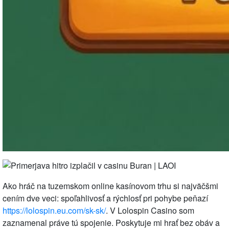
Ako hráč na tuzemskom online kasínovom trhu si najväčšmi
cením dve veci: spoľahlivosť a rýchlosť pri pohybe peňazí
https://lolospin.eu.com/sk-sk/
. V Lolospin Casino som
zaznamenal práve tú spojenie. Poskytuje mi hrať bez obáv a