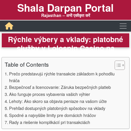
Shala Darpan Portal
Rajasthan – अभी एकीकृत करें
Rýchle výbery a vklady: platobné
služby v Lolospin Casino na
Slovensku
Table of Contents
Prečo predstavujú rýchle transakcie základom k pohodliu
hráča
Bezpečnosť a licencovanie: Záruka bezpečných platieb
Ako funguje proces vybavenia vašich výhier
Lehoty: Ako skoro sa objavia peniaze na vašom účte
Prehľad dostupných platobných spôsobov na vklady
Spodné a najvyššie limity pre domácich hráčov
Rady a riešenie komplikácií pri transakciách