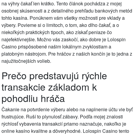
na výhry čakať len krátko. Tento článok pochádza z mojej
osobnej skúsenosti a z detailného prehľadu bankových metód
tohto kasína. Ponúknem vám všetky možnosti pre vklady a
výbery. Povieme si o limitoch, o tom, ako dlho čakať, a o
niekoľkých praktických tipoch, ako získať peniaze čo
najefektívnejšie. Možno vás zaskočí, ako dobre je Lolospin
Casino prispôsobené našim lokálnym zvyklostiam a
platobným nástrojom. Pre hráčov z našich končín je to jedna z
najužitočnejších volieb.
Prečo predstavujú rýchle
transakcie základom k
pohodliu hráča
Čakanie na potvrdenie výberu alebo na naplnenie účtu vie byť
frustrujúce. Ruší to plynulosť zábavy. Podľa mojej znalosti
rýchlosť vybavenia transakcií priamo naznačuje, nakoľko je
online kasíno kvalitne a dôveryhodné. Lolospin Casino tento