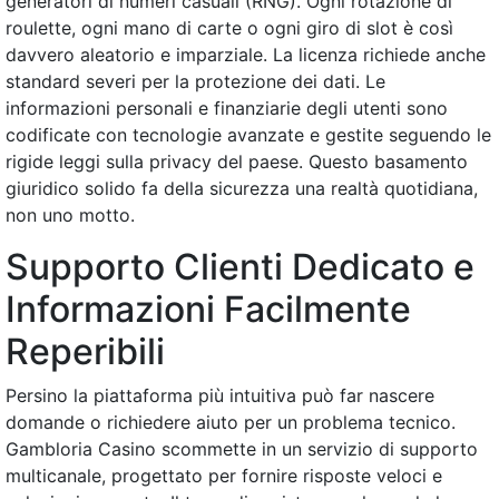
generatori di numeri casuali (RNG). Ogni rotazione di
roulette, ogni mano di carte o ogni giro di slot è così
davvero aleatorio e imparziale. La licenza richiede anche
standard severi per la protezione dei dati. Le
informazioni personali e finanziarie degli utenti sono
codificate con tecnologie avanzate e gestite seguendo le
rigide leggi sulla privacy del paese. Questo basamento
giuridico solido fa della sicurezza una realtà quotidiana,
non uno motto.
Supporto Clienti Dedicato e
Informazioni Facilmente
Reperibili
Persino la piattaforma più intuitiva può far nascere
domande o richiedere aiuto per un problema tecnico.
Gambloria Casino scommette in un servizio di supporto
multicanale, progettato per fornire risposte veloci e