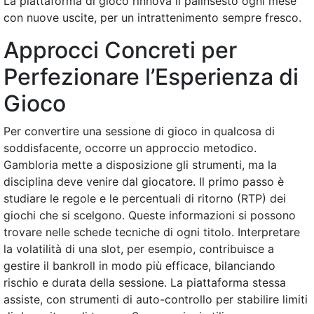
La piattaforma di gioco rinnova il palinsesto ogni mese
con nuove uscite, per un intrattenimento sempre fresco.
Approcci Concreti per
Perfezionare l’Esperienza di
Gioco
Per convertire una sessione di gioco in qualcosa di
soddisfacente, occorre un approccio metodico.
Gambloria mette a disposizione gli strumenti, ma la
disciplina deve venire dal giocatore. Il primo passo è
studiare le regole e le percentuali di ritorno (RTP) dei
giochi che si scelgono. Queste informazioni si possono
trovare nelle schede tecniche di ogni titolo. Interpretare
la volatilità di una slot, per esempio, contribuisce a
gestire il bankroll in modo più efficace, bilanciando
rischio e durata della sessione. La piattaforma stessa
assiste, con strumenti di auto-controllo per stabilire limiti