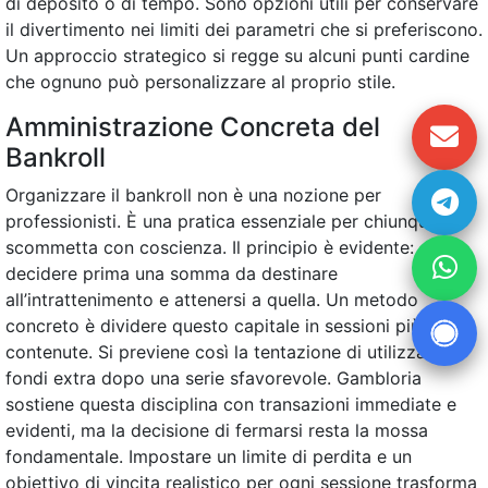
di deposito o di tempo. Sono opzioni utili per conservare
il divertimento nei limiti dei parametri che si preferiscono.
Un approccio strategico si regge su alcuni punti cardine
che ognuno può personalizzare al proprio stile.
Amministrazione Concreta del
Bankroll
Organizzare il bankroll non è una nozione per
professionisti. È una pratica essenziale per chiunque
scommetta con coscienza. Il principio è evidente:
decidere prima una somma da destinare
all’intrattenimento e attenersi a quella. Un metodo
concreto è dividere questo capitale in sessioni più
contenute. Si previene così la tentazione di utilizzare
fondi extra dopo una serie sfavorevole. Gambloria
sostiene questa disciplina con transazioni immediate e
evidenti, ma la decisione di fermarsi resta la mossa
fondamentale. Impostare un limite di perdita e un
obiettivo di vincita realistico per ogni sessione trasforma