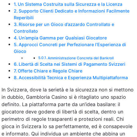
Un Sistema Costruita sulla Sicurezza e la Licenza
Supporto Clienti Dedicato e Informazioni Facilmente
Reperibili
Risorse per un Gioco d’azzardo Controllato e
Controllato
Un’ampia Gamma per Qualsiasi Giocatore
Approcci Concreti per Perfezionare l’Esperienza di
Gioco
Amministrazione Concreta del Bankroll
Libertà di Scelta nei Sistemi di Pagamento Svizzeri
Offerte Chiare e Regole Chiare
Accessibilità Tecnica e Esperienza Multipiattaforma
In Svizzera, dove la serietà e la sicurezza non si mettono
in dubbio, Gambloria Casino si è ritagliato uno spazio
definito. La piattaforma parte da un’idea basilare: il
giocatore deve godere di libertà di scelta, dentro un
perimetro di regole trasparenti e protezioni reali. Chi
gioca in Svizzera lo sa perfettamente, ed è consapevole
e informato. Qui individua un ambiente che abbina un