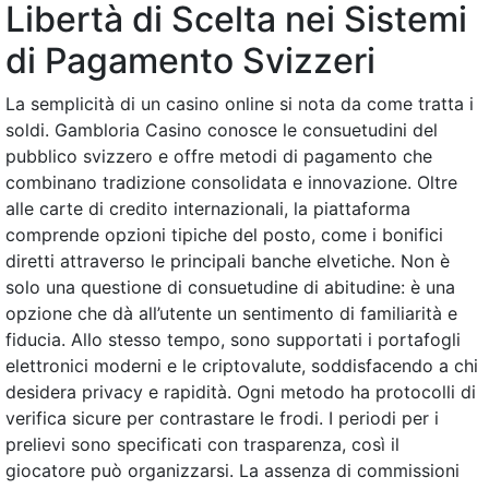
Libertà di Scelta nei Sistemi
di Pagamento Svizzeri
La semplicità di un casino online si nota da come tratta i
soldi. Gambloria Casino conosce le consuetudini del
pubblico svizzero e offre metodi di pagamento che
combinano tradizione consolidata e innovazione. Oltre
alle carte di credito internazionali, la piattaforma
comprende opzioni tipiche del posto, come i bonifici
diretti attraverso le principali banche elvetiche. Non è
solo una questione di consuetudine di abitudine: è una
opzione che dà all’utente un sentimento di familiarità e
fiducia. Allo stesso tempo, sono supportati i portafogli
elettronici moderni e le criptovalute, soddisfacendo a chi
desidera privacy e rapidità. Ogni metodo ha protocolli di
verifica sicure per contrastare le frodi. I periodi per i
prelievi sono specificati con trasparenza, così il
giocatore può organizzarsi. La assenza di commissioni