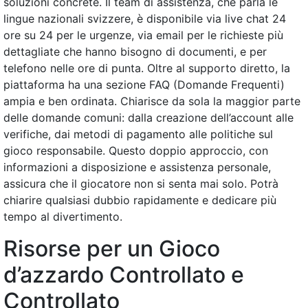
soluzioni concrete. Il team di assistenza, che parla le
lingue nazionali svizzere, è disponibile via live chat 24
ore su 24 per le urgenze, via email per le richieste più
dettagliate che hanno bisogno di documenti, e per
telefono nelle ore di punta. Oltre al supporto diretto, la
piattaforma ha una sezione FAQ (Domande Frequenti)
ampia e ben ordinata. Chiarisce da sola la maggior parte
delle domande comuni: dalla creazione dell’account alle
verifiche, dai metodi di pagamento alle politiche sul
gioco responsabile. Questo doppio approccio, con
informazioni a disposizione e assistenza personale,
assicura che il giocatore non si senta mai solo. Potrà
chiarire qualsiasi dubbio rapidamente e dedicare più
tempo al divertimento.
Risorse per un Gioco
d’azzardo Controllato e
Controllato