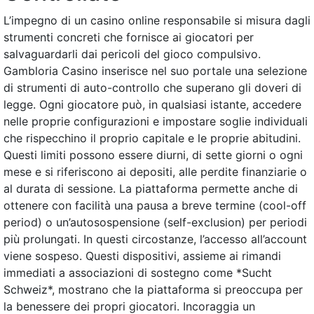
L’impegno di un casino online responsabile si misura dagli
strumenti concreti che fornisce ai giocatori per
salvaguardarli dai pericoli del gioco compulsivo.
Gambloria Casino inserisce nel suo portale una selezione
di strumenti di auto-controllo che superano gli doveri di
legge. Ogni giocatore può, in qualsiasi istante, accedere
nelle proprie configurazioni e impostare soglie individuali
che rispecchino il proprio capitale e le proprie abitudini.
Questi limiti possono essere diurni, di sette giorni o ogni
mese e si riferiscono ai depositi, alle perdite finanziarie o
al durata di sessione. La piattaforma permette anche di
ottenere con facilità una pausa a breve termine (cool-off
period) o un’autosospensione (self-exclusion) per periodi
più prolungati. In questi circostanze, l’accesso all’account
viene sospeso. Questi dispositivi, assieme ai rimandi
immediati a associazioni di sostegno come *Sucht
Schweiz*, mostrano che la piattaforma si preoccupa per
la benessere dei propri giocatori. Incoraggia un