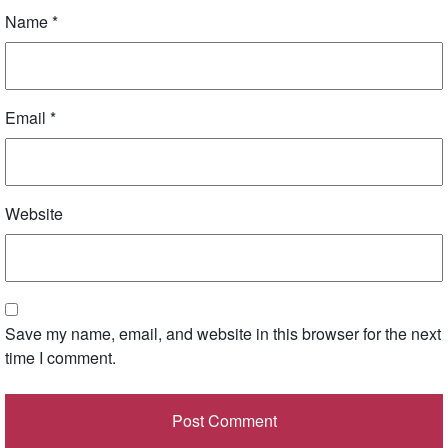
Name
*
Email
*
Website
Save my name, email, and website in this browser for the next
time I comment.