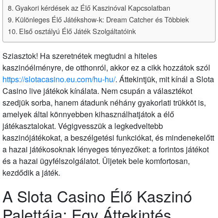
Gyakori kérdések az Élő Kaszinóval Kapcsolatban
Különleges Élő Játékshow-k: Dream Catcher és Többiek
Első osztályú Élő Játék Szolgáltatóink
Sziasztok! Ha szeretnétek megtudni a hiteles
kaszinóélményre, de otthonról, akkor ez a cikk hozzátok szól
https://slotacasino.eu.com/hu-hu/
. Áttekintjük, mit kínál a Slota
Casino live játékok kínálata. Nem csupán a választékot
szedjük sorba, hanem átadunk néhány gyakorlati trükköt is,
amelyek által könnyebben kihasználhatjátok a élő
játékasztalokat. Végigvesszük a legkedveltebb
kaszinójátékokat, a beszélgetési funkciókat, és mindenekelőtt
a hazai játékosoknak lényeges tényezőket: a forintos játékot
és a hazai ügyfélszolgálatot. Üljetek bele komfortosan,
kezdődik a játék.
A Slota Casino Élő Kaszinó
Palettája: Egy Áttekintés