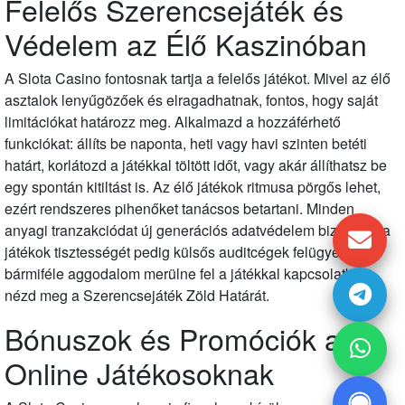
Felelős Szerencsejáték és
Védelem az Élő Kaszinóban
A Slota Casino fontosnak tartja a felelős játékot. Mivel az élő
asztalok lenyűgözőek és elragadhatnak, fontos, hogy saját
limitációkat határozz meg. Alkalmazd a hozzáférhető
funkciókat: állíts be naponta, heti vagy havi szinten betéti
határt, korlátozd a játékkal töltött időt, vagy akár állíthatsz be
egy spontán kitiltást is. Az élő játékok ritmusa pörgős lehet,
ezért rendszeres pihenőket tanácsos betartani. Minden
anyagi tranzakciódat új generációs adatvédelem biztosítja, a
játékok tisztességét pedig külsős auditcégek felügyelik. Ha
bármiféle aggodalom merülne fel a játékkal kapcsolatban,
nézd meg a Szerencsejáték Zöld Határát.
Bónuszok és Promóciók az
Online Játékosoknak