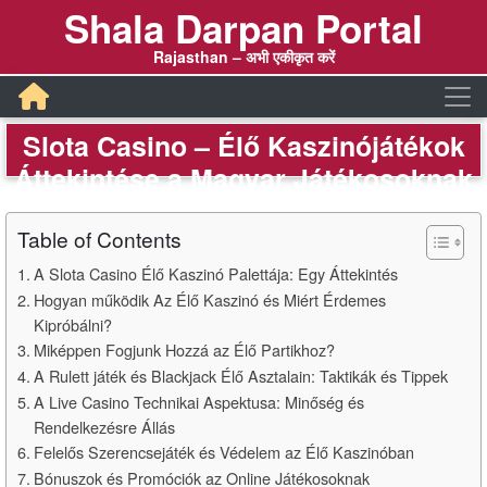
Shala Darpan Portal
Rajasthan – अभी एकीकृत करें
Slota Casino – Élő Kaszinójátékok
Áttekintése a Magyar Játékosoknak
Table of Contents
A Slota Casino Élő Kaszinó Palettája: Egy Áttekintés
Hogyan működik Az Élő Kaszinó és Miért Érdemes
Kipróbálni?
Miképpen Fogjunk Hozzá az Élő Partikhoz?
A Rulett játék és Blackjack Élő Asztalain: Taktikák és Tippek
A Live Casino Technikai Aspektusa: Minőség és
Rendelkezésre Állás
Felelős Szerencsejáték és Védelem az Élő Kaszinóban
Bónuszok és Promóciók az Online Játékosoknak