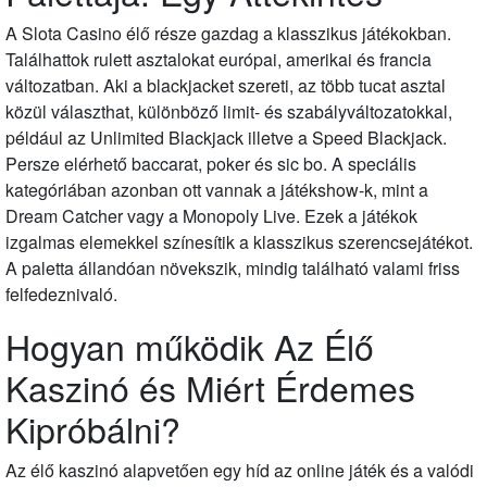
A Slota Casino élő része gazdag a klasszikus játékokban.
Találhattok rulett asztalokat európai, amerikai és francia
változatban. Aki a blackjacket szereti, az több tucat asztal
közül választhat, különböző limit- és szabályváltozatokkal,
például az Unlimited Blackjack illetve a Speed Blackjack.
Persze elérhető baccarat, poker és sic bo. A speciális
kategóriában azonban ott vannak a játékshow-k, mint a
Dream Catcher vagy a Monopoly Live. Ezek a játékok
izgalmas elemekkel színesítik a klasszikus szerencsejátékot.
A paletta állandóan növekszik, mindig található valami friss
felfedeznivaló.
Hogyan működik Az Élő
Kaszinó és Miért Érdemes
Kipróbálni?
Az élő kaszinó alapvetően egy híd az online játék és a valódi