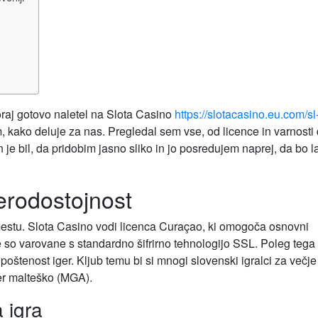
oraj gotovo naletel na Slota Casino
https://slotacasino.eu.com/sl-
m, kako deluje za nas. Pregledal sem vse, od licence in varnosti 
e bil, da pridobim jasno sliko in jo posredujem naprej, da bo l
Verodostojnost
mestu. Slota Casino vodi licenca Curaçao, ki omogoča osnovni
je so varovane s standardno šifrirno tehnologijo SSL. Poleg tega
 poštenost iger. Kljub temu bi si mnogi slovenski igralci za večje
er malteško (MGA).
 igra