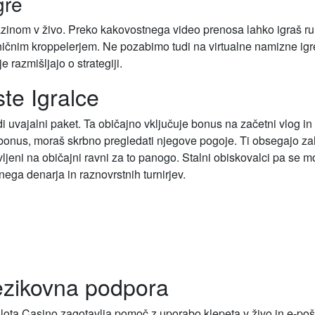
gre
zinom v živo. Preko kakovostnega video prenosa lahko igraš rul
sničnim kroppelerjem. Ne pozabimo tudi na virtualne namizne igr
je razmišljajo o strategiji.
te Igralce
 uvajalni paket. Ta običajno vključuje bonus na začetni vlog in
li bonus, moraš skrbno pregledati njegove pogoje. Ti obsegajo z
ljeni na običajni ravni za to panogo. Stalni obiskovalci pa se m
enega denarja in raznovrstnih turnirjev.
jezikovna podpora
Slota Casino zagotavlja pomoč z uporabo klepeta v živo in e-poš