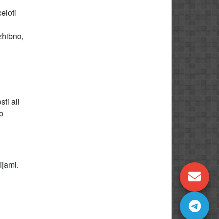
eloti
zhibno,
ti ali
eo
ijami.