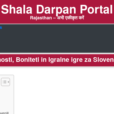
Shala Darpan Portal
Rajasthan – अभी एकीकृत करें
s
sti, Boniteti in Igralne igre za Sloven
veniji