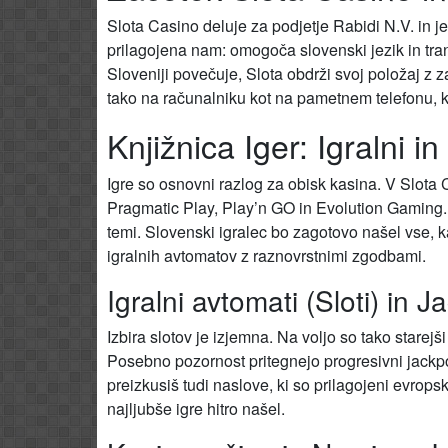
Slota Casino deluje za podjetje Rabidi N.V. in j
prilagojena nam: omogoča slovenski jezik in tra
Sloveniji povečuje, Slota obdrži svoj položaj z 
tako na računalniku kot na pametnem telefonu,
Knjižnica Iger: Igralni i
Igre so osnovni razlog za obisk kasina. V Slota C
Pragmatic Play, Play’n GO in Evolution Gaming. K
temi. Slovenski igralec bo zagotovo našel vse, ka
igralnih avtomatov z raznovrstnimi zgodbami.
Igralni avtomati (Sloti) in J
Izbira slotov je izjemna. Na voljo so tako starejš
Posebno pozornost pritegnejo progresivni jackpot
preizkusiš tudi naslove, ki so prilagojeni evrop
najljubše igre hitro našel.